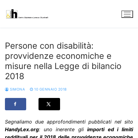
Vai
al
contenuto
Persone con disabilità:
provvidenze economiche e
misure nella Legge di bilancio
2018
SIMONA
10 GENNAIO 2018
Segnaliamo due approfondimenti pubblicati nel sito
HandyLex.org
: uno inerente gli
importi ed i limiti
reddituali
per il 2018
delle provvidenze economiche