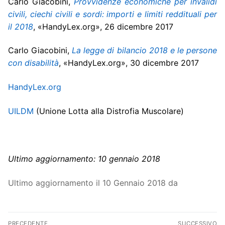
Carlo Giacobini,
Provvidenze economiche per invalidi
civili, ciechi civili e sordi: importi e limiti reddituali per
il 2018
,
«HandyLex.org», 26 dicembre 2017
Carlo Giacobini,
La legge di bilancio 2018 e le persone
con disabilità
, «HandyLex.org», 30 dicembre 2017
HandyLex.org
UILDM
(Unione Lotta alla Distrofia Muscolare)
Ultimo aggiornamento: 10 gennaio 2018
Ultimo aggiornamento il 10 Gennaio 2018 da
Navigazione
PRECEDENTE
SUCCESSIVO