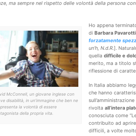
ze, ma sempre nel rispetto delle volontà della persona con 
Ho appena terminato 
di
Barbara Pavarotti
forzatamente spezz
un’h, N.d.R.
]. Natura
quella
difficile e do
merito, ma a titolo 
riflessione di caratt
In Italia abbiamo le
che hanno caratterist
vid McConnell, un giovane inglese con
sull’amministrazione
ve disabilità, in un’immagine che ben ne
presenta la volontà di essere
rivolta
all’intera plat
tagonista della propria vita.
conosciuta come “Le
contribuito ad aprire
difficili, a volte m