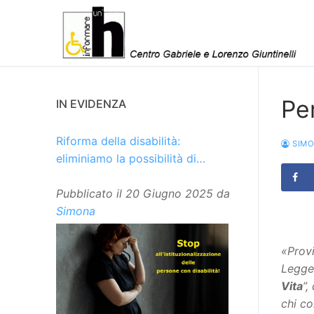
Vai
al
contenuto
Per
IN EVIDENZA
Riforma della disabilità:
SIM
eliminiamo la possibilità di
istituzionalizzare le persone
Pubblicato il
20 Giugno 2025
da
Simona
«Provi
Legge 
Vita
”,
chi co