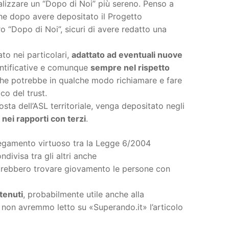
ealizzare un “Dopo di Noi” più sereno. Penso a
 che dopo avere depositato il Progetto
ro “Dopo di Noi”, sicuri di avere redatto una
to nei particolari,
adattato ad eventuali nuove
identificative e comunque
sempre nel rispetto
che potrebbe in qualche modo richiamare e fare
ico del trust.
osta dell’ASL territoriale, venga depositato negli
 nei rapporti con terzi
.
legamento virtuoso tra la Legge 6/2004
divisa tra gli altri anche
trebbero trovare giovamento le persone con
tenuti
, probabilmente utile anche alla
, non avremmo letto su «Superando.it» l’articolo