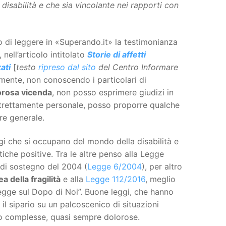
disabilità e che sia vincolante nei rapporti con
di leggere in «Superando.it» la testimonianza
, nell’articolo intitolato
Storie di affetti
ati
[
testo
ripreso dal sito
del Centro Informare
lmente, non conoscendo i particolari di
lorosa vicenda
, non posso esprimere giudizi in
strettamente personale, posso proporre qualche
ere generale.
ggi che si occupano del mondo della disabilità e
iche positive. Tra le altre penso alla Legge
 di sostegno del 2004 (
Legge 6/2004
), per altro
ea della fragilità
e alla
Legge 112/2016
, meglio
gge sul Dopo di Noi”. Buone leggi, che hanno
 il sipario su un palcoscenico di situazioni
olto complesse, quasi sempre dolorose.