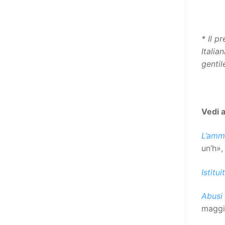
destinatarie di interventi. Una
visione più moderna le guarda
come soggetti che devono
* Il p
essere messi in condizione di
Italia
autodeterminarsi. Non è,
gentil
ovviamente, solo una questione
di parole, ma di fornire strumenti
che mettano la persona con
disabilità in condizione di
Vedi 
compiere liberamente tutte le
scelte che riguardano la sua vita.
L’ammi
È un progetto ambizioso, a volte
un’h»,
anche faticoso, ma è l’unica via
per la libertà. Tra i tanti strumenti
Istitu
che possiamo utilizzare per
realizzare questo progetto,
Abusi 
l’accesso all’informazione ha
maggi
un’importanza strategica. Posto