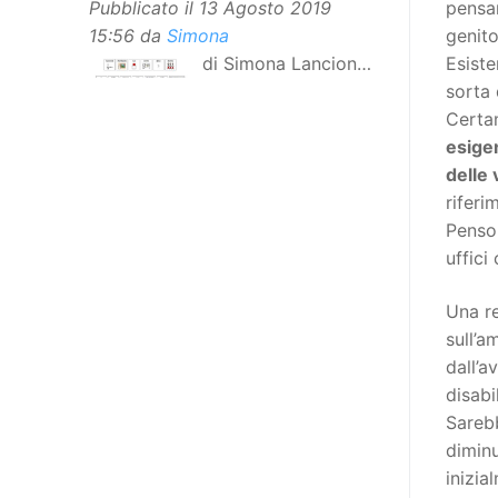
pensar
Pubblicato il
13 Agosto 2019
genito
15:56
da
Simona
Esiste
di Simona Lancioni,
sorta
responsabile del
Certam
centro Informare un’h di Peccioli
esige
(Pisa) Dopo la traduzione in
delle 
lingua italiana, e la versione facile
riferi
da leggere, arriva ora la versione
Penso 
in comunicazione aumentativa
uffici
alternativa (CAA) del “Secondo
Manifesto sui diritti delle Donne e
Una re
delle Ragazze con Disabilità
sull’a
nell’Unione Europea”. La
dall’
rivendicazione ed il godimento
disabi
dei diritti passa anche attraverso
Sareb
l’accessibilità dell’informazione.
diminu
L’approccio assistenziale guarda
inizia
alle persone con disabilità come