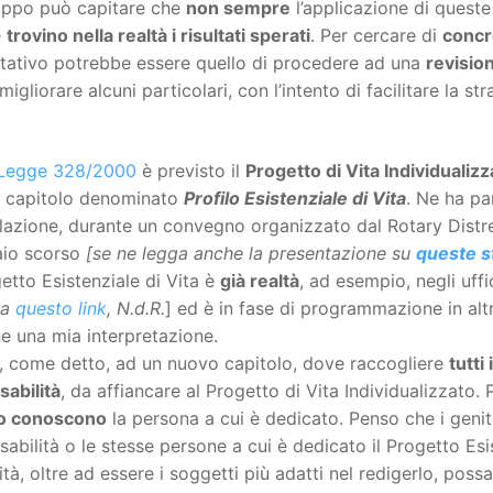
oppo può capitare che
non sempre
l’applicazione di queste
e
trovino nella realtà i risultati sperati
. Per cercare di
concre
ntativo potrebbe essere quello di procedere ad una
revisio
migliorare alcuni particolari, con l’intento di facilitare la s
Legge 328/2000
è previsto il
Progetto di Vita Individualizz
 capitolo denominato
Profilo Esistenziale di Vita
. Ne ha pa
lazione, durante un convegno organizzato dal Rotary Distre
aio scorso
[se ne legga anche la presentazione su
queste s
getto Esistenziale di Vita è
già realtà
, ad esempio, negli uffi
 a
questo link
, N.d.R.
] ed è in fase di programmazione in alt
e una mia interpretazione.
, come detto, ad un nuovo capitolo, dove raccogliere
tutti
sabilità
, da affiancare al Progetto di Vita Individualizzato
o conoscono
la persona a cui è dedicato. Penso che i genitor
sabilità o le stesse persone a cui è dedicato il Progetto Es
tà, oltre ad essere i soggetti più adatti nel redigerlo, po