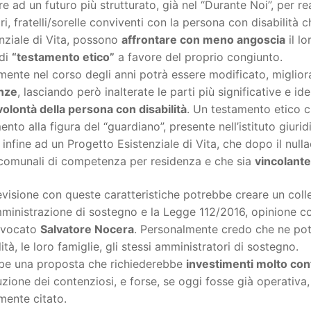
e ad un futuro più strutturato, già nel “Durante Noi”, per r
ri, fratelli/sorelle conviventi con la persona con disabilità
nziale di Vita, possono
affrontare con meno angoscia
il lo
 di
“testamento etico”
a favore del proprio congiunto.
ente nel corso degli anni potrà essere modificato, migliora
nze
, lasciando però inalterate le parti più significative e 
volontà della persona con disabilità
. Un testamento etico 
mento alla figura del “guardiano”, presente nell’istituto giurid
infine ad un Progetto Esistenziale di Vita, che dopo il nulla
 comunali di competenza per residenza e che sia
vincolante
visione con queste caratteristiche potrebbe creare un col
mministrazione di sostegno e la Legge 112/2016, opinione con
avvocato
Salvatore Nocera
. Personalmente credo che ne po
lità, le loro famiglie, gli stessi amministratori di sostegno.
be una proposta che richiederebbe
investimenti molto con
zione dei contenziosi, e forse, se oggi fosse già operativa
lmente citato.