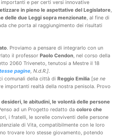
 importanti e per certi versi innovative
tizzare in pieno le aspettative del Legislatore
,
ne delle due Leggi sopra menzionate
, al fine di
trada che porta al raggiungimento dei risultati
ato
. Proviamo a pensare di integrarlo con un
rlato il professor
Paolo Cendon
, nel corso della
tto 2060 Triveneto, tenutosi a Mestre il 18
tesse pagine
, N.d.R.]
.
ci comunali della città di
Reggio Emilia
[
se ne
re importanti realtà della nostra penisola. Provo
 i desideri, le abitudini, le volontà delle persone
. Penso ad un Progetto redatto da
coloro che
i, i fratelli, le sorelle conviventi delle persone
istenziale di Vita, compatibilmente con le loro
ssano trovare loro stesse giovamento, potendo