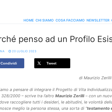
HOME
CHI SIAMO
COSA FACCIAMO
NEWSLETTER
ché penso ad un Profilo Esis
ONA
20 LUGLIO 2023
Condividi
Tweet
di Maurizio Zerilli
amo a pensare di integrare il Progetto di Vita Individualizz
328/2000 – scrive tra l’altro
Maurizio Zerilli
– con un nuov
 dove raccogliere tutti i desideri, le abitudini, le volontà de
nosce meglio la persona stessa, una sorta di “
testamento 