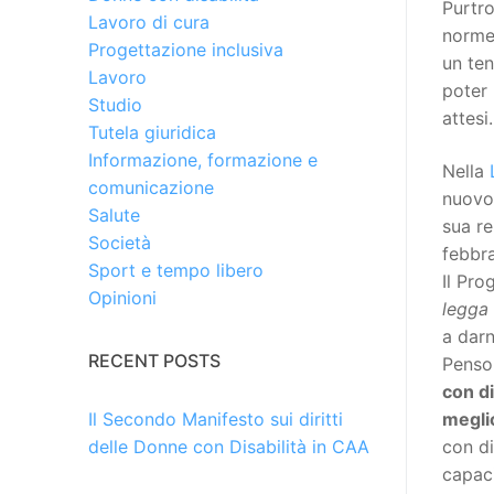
Purtr
Lavoro di cura
norm
Progettazione inclusiva
un te
Lavoro
poter 
Studio
attesi.
Tutela giuridica
Informazione, formazione e
Nella
comunicazione
nuovo
Salute
sua re
Società
febbr
Sport e tempo libero
Il Pro
Opinioni
legga
a darn
RECENT POSTS
Penso
con di
megli
Il Secondo Manifesto sui diritti
con di
delle Donne con Disabilità in CAA
capaci