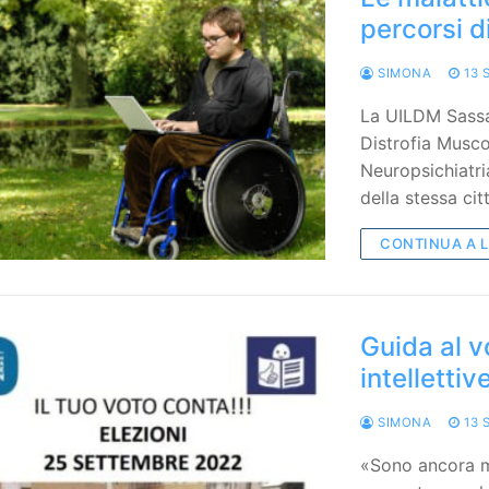
percorsi d
SIMONA
13 
La UILDM Sassar
Distrofia Musco
Neuropsichiatri
della stessa ci
CONTINUA A 
Guida al v
intellettiv
SIMONA
13 
«Sono ancora mo