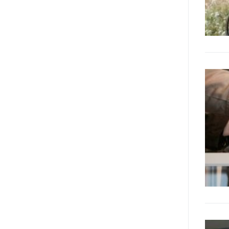
destinatarie di interventi. Una
visione più moderna le guarda
come soggetti che devono
essere messi in condizione di
autodeterminarsi. Non è,
ovviamente, solo una questione
di parole, ma di fornire strumenti
che mettano la persona con
disabilità in condizione di
compiere liberamente tutte le
scelte che riguardano la sua vita.
È un progetto ambizioso, a volte
anche faticoso, ma è l’unica via
per la libertà. Tra i tanti strumenti
che possiamo utilizzare per
realizzare questo progetto,
l’accesso all’informazione ha
un’importanza strategica. Posto