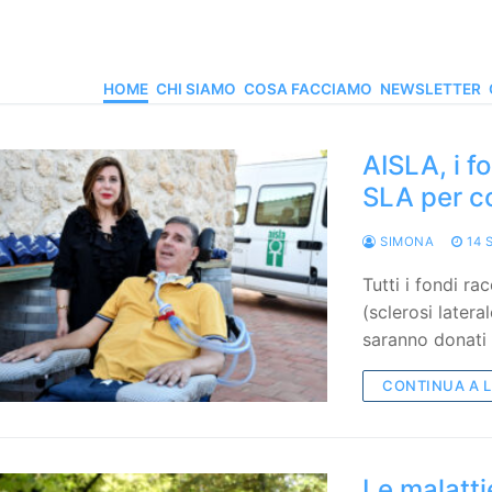
HOME
CHI SIAMO
COSA FACCIAMO
NEWSLETTER
AISLA, i f
SLA per co
SIMONA
14 
Tutti i fondi r
(sclerosi latera
saranno donati 
CONTINUA A 
Le malatti