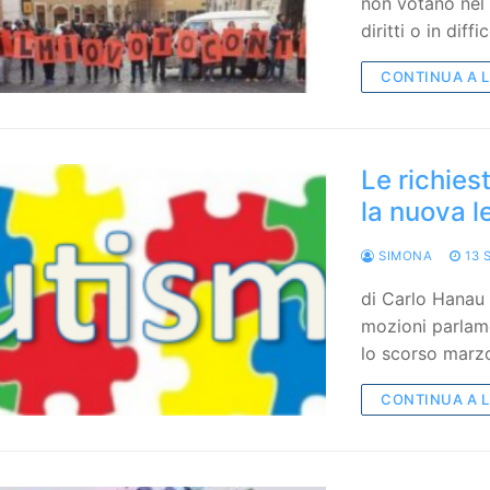
non votano nel
diritti o in dif
CONTINUA A 
Le richies
la nuova l
SIMONA
13 
di Carlo Hanau 
mozioni parlam
lo scorso marz
CONTINUA A 