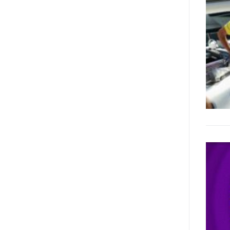
poi che tutta l’informazione
dovrebbe essere accessibile, ma
che non è possibile tradurre tutto
simultaneamente, sarebbe
importante iniziare col rendere
accessibili almeno i documenti
che parlano i diritti. Proprio a
partire da queste considerazioni,
dopo aver prodotto la traduzione
in lingua italiana, e la versione
facile da leggere (qui
la presentazione), abbiamo
deciso di realizzare la versione in
comunicazione aumentativa
alternativa (CAA) del “Secondo
Manifesto sui diritti delle Donne e
delle Ragazze con Disabilità
nell’Unione Europea” (quello