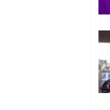
adottato nel 2011 dall’Assemblea
Generale del Forum Europeo sulla
Disabilità – EDF) «I documenti
relativi alle donne ed alle ragazze
con disabilità ed ai loro diritti
devono essere comprensibili e
disponibili nelle lingue locali, nella
lingua dei segni, in Braille, in
formati di comunicazione
aumentativa e alternativa, e in
tutti gli altri modi, mezzi e
formati di comunicazione
accessibili, compresi quelli
elettronici»: lo stabilisce (al
punto 3.13.) proprio il Secondo
Manifesto. A parte la
declinazione al femminile, sulla
quale torneremo più avanti,