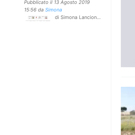
Pubblicato il
13 Agosto 2019
15:56
da
Simona
di Simona Lancioni,
responsabile del
centro Informare un’h di Peccioli
(Pisa) Dopo la traduzione in
lingua italiana, e la versione facile
da leggere, arriva ora la versione
in comunicazione aumentativa
alternativa (CAA) del “Secondo
Manifesto sui diritti delle Donne e
delle Ragazze con Disabilità
nell’Unione Europea”. La
rivendicazione ed il godimento
dei diritti passa anche attraverso
l’accessibilità dell’informazione.
L’approccio assistenziale guarda
alle persone con disabilità come