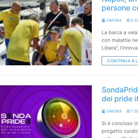
persone c
SIMONA
8 S
La barca a vela
con malattie ne
Libera”, l’innov
CONTINUA A 
SondaPride
dei pride i
SIMONA
7 S
Si è concluso in
progetto curato