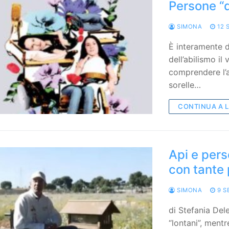
Persone “d
SIMONA
12 
È interamente d
dell’abilismo i
comprendere l’a
sorelle…
CONTINUA A 
Api e pers
con tante 
SIMONA
9 S
di Stefania Del
“lontani”, mentr