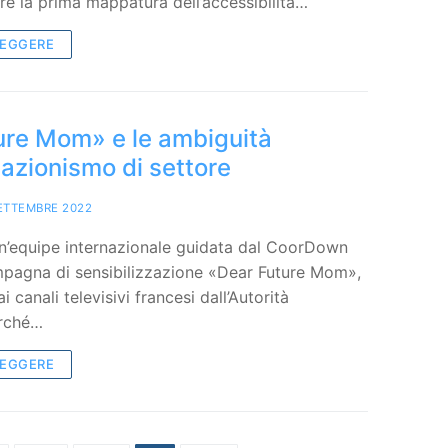
are la prima mappatura dell’accessibilità…
LEGGERE
ure Mom» e le ambiguità
iazionismo di settore
ETTEMBRE 2022
un’equipe internazionale guidata dal CoorDown
mpagna di sensibilizzazione «Dear Future Mom»,
i canali televisivi francesi dall’Autorità
rché…
LEGGERE