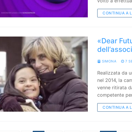
volto a effettu
CONTINUA A 
«Dear Fut
dell’assoc
SIMONA
7 S
Realizzata da 
nel 2014, la ca
venne ritirata da
competente pe
CONTINUA A 