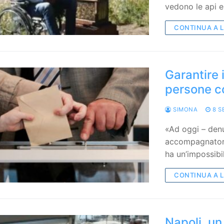
vedono le api e
CONTINUA A 
Garantire 
persone co
SIMONA
8 S
«Ad oggi – denu
accompagnatore 
ha un’impossibil
CONTINUA A 
Napoli, un