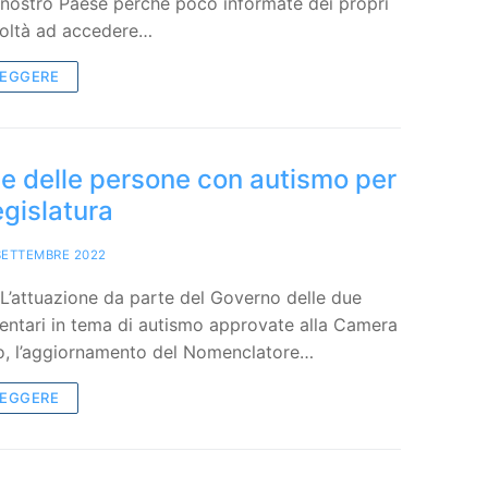
 nostro Paese perché poco informate dei propri
ficoltà ad accedere…
LEGGERE
te delle persone con autismo per
egislatura
SETTEMBRE 2022
L’attuazione da parte del Governo delle due
entari in tema di autismo approvate alla Camera
o, l’aggiornamento del Nomenclatore…
LEGGERE