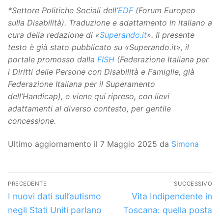
*Settore Politiche Sociali dell’
EDF
(Forum Europeo
sulla Disabilità). Traduzione e adattamento in italiano a
cura della redazione di
«
Superando.it
»
.
Il presente
testo è già stato pubblicato su «Superando.it», il
portale promosso dalla
FISH
(Federazione Italiana per
i Diritti delle Persone con Disabilità e Famiglie, già
Federazione Italiana per il Superamento
dell’Handicap), e viene qui ripreso, con lievi
adattamenti al diverso contesto, per gentile
concessione.
Ultimo aggiornamento il 7 Maggio 2025 da
Simona
Navigazione
PRECEDENTE
SUCCESSIVO
articoli
Articolo
Articolo
I nuovi dati sull’autismo
Vita Indipendente in
precedente:
successivo:
negli Stati Uniti parlano
Toscana: quella posta