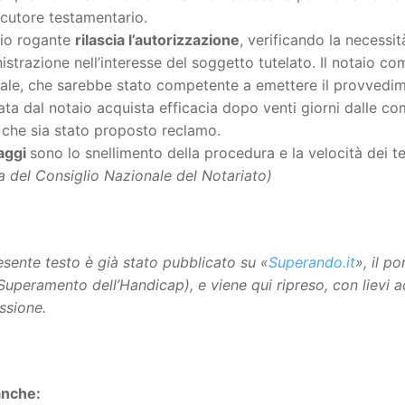
ecutore testamentario.
aio rogante
rilascia l’autorizzazione
, verificando la necessità
strazione nell’interesse del soggetto tutelato. Il notaio com
ale, che sarebbe stato competente a emettere il provvedime
iata dal notaio acquista efficacia dopo venti giorni dalle co
 che sia stato proposto reclamo.
aggi
sono lo snellimento della procedura e la velocità dei t
a del Consiglio Nazionale del Notariato)
resente testo è già stato pubblicato su «
Superando.it
», il p
 Superamento dell’Handicap), e viene qui ripreso, con lievi 
ssione.
anche: