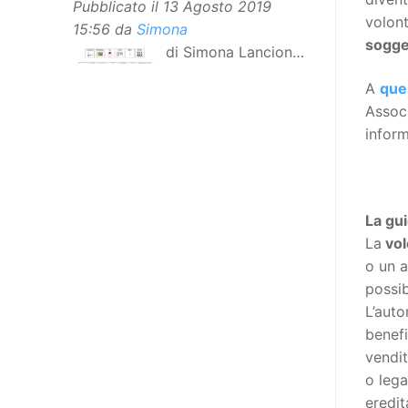
Pubblicato il
13 Agosto 2019
volont
15:56
da
Simona
sogget
di Simona Lancioni,
responsabile del
A
que
centro Informare un’h di Peccioli
Associ
(Pisa) Dopo la traduzione in
infor
lingua italiana, e la versione facile
da leggere, arriva ora la versione
in comunicazione aumentativa
alternativa (CAA) del “Secondo
La gu
Manifesto sui diritti delle Donne e
La
vol
delle Ragazze con Disabilità
o un a
nell’Unione Europea”. La
possib
rivendicazione ed il godimento
L’auto
dei diritti passa anche attraverso
benefi
l’accessibilità dell’informazione.
vendit
L’approccio assistenziale guarda
o lega
alle persone con disabilità come
eredit