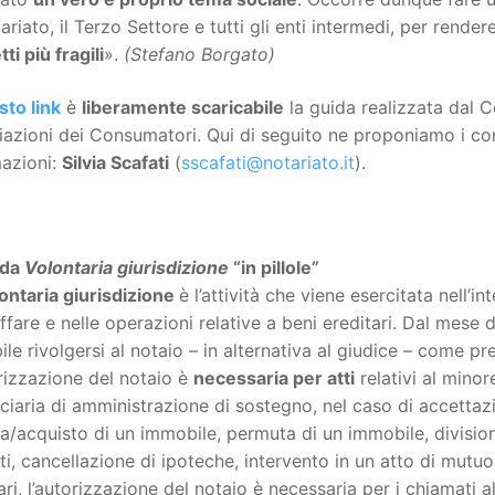
ariato, il Terzo Settore e tutti gli enti intermedi, per render
ti più fragili
».
(Stefano Borgato)
sto link
è
liberamente scaricabile
la guida realizzata dal C
azioni dei Consumatori. Qui di seguito ne proponiamo i conten
mazioni:
Silvia Scafati
(
sscafati@notariato.it
).
ida
Volontaria giurisdizione
“in pillole”
ontaria giurisdizione
è l’attività che viene esercitata nell’i
ffare e nelle operazioni relative a beni ereditari. Dal mese 
ile rivolgersi al notaio – in alternativa al giudice – come pre
rizzazione del notaio è
necessaria per atti
relativi al minore
ciaria di amministrazione di sostegno, nel caso di accettaz
a/acquisto di un immobile, permuta di un immobile, divisione
ti, cancellazione di ipoteche, intervento in un atto di mutu
ari, l’autorizzazione del notaio è necessaria per i chiamati al