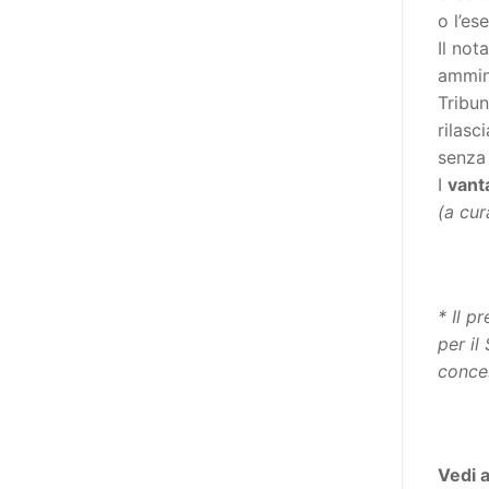
destinatarie di interventi. Una
o l’es
visione più moderna le guarda
Il not
come soggetti che devono
ammini
essere messi in condizione di
Tribun
autodeterminarsi. Non è,
rilasc
ovviamente, solo una questione
senza
di parole, ma di fornire strumenti
I
vant
che mettano la persona con
(a cur
disabilità in condizione di
compiere liberamente tutte le
scelte che riguardano la sua vita.
È un progetto ambizioso, a volte
* Il p
anche faticoso, ma è l’unica via
per il
per la libertà. Tra i tanti strumenti
conce
che possiamo utilizzare per
realizzare questo progetto,
l’accesso all’informazione ha
un’importanza strategica. Posto
Vedi 