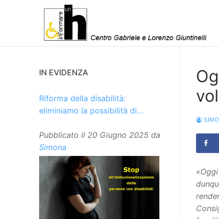
Vai
al
contenuto
Ogg
IN EVIDENZA
vol
Riforma della disabilità:
eliminiamo la possibilità di
SIM
istituzionalizzare le persone
Pubblicato il
20 Giugno 2025
da
Simona
«Oggi 
dunque
render
Consig