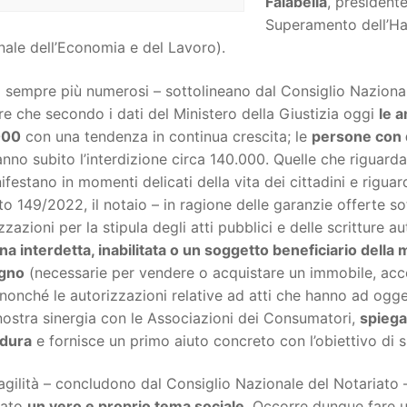
Falabella
, presidente
Superamento dell’Ha
ale dell’Economia e del Lavoro).
sempre più numerosi – sottolineano dal Consiglio Nazional
e che secondo i dati del Ministero della Giustizia oggi
le 
000
con una tendenza in continua crescita; le
persone con d
nno subito l’interdizione circa 140.000. Quelle che riguard
ifestano in momenti delicati della vita dei cittadini e riguard
o 149/2022, il notaio – in ragione delle garanzie offerte sott
zzazioni per la stipula degli atti pubblici e delle scritture 
a interdetta, inabilitata o un soggetto beneficiario della 
gno
(necessarie per vendere o acquistare un immobile, accet
 nonché le autorizzazioni relative ad atti che hanno ad ogge
nostra sinergia con le Associazioni dei Consumatori,
spiega
dura
e fornisce un primo aiuto concreto con l’obiettivo di s
agilità – concludono dal Consiglio Nazionale del Notariato 
tato
un vero e proprio tema sociale
. Occorre dunque fare un