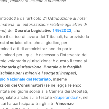
capaci”, realizzata insieme a numerose
ntrodotta dall’articolo 21 (
Attribuzione ai notai
ateria di autorizzazioni relative agli affari di
one
) del
Decreto Legislativo
149/2022
, che
rire il carico di lavoro dei Tribunali, ha previsto la
rsi al notaio
, oltre che al giudice, per il
inati atti di amministrazione da parte
i minori per i quali è necessario l’intervento del
ole volontaria giurisdizione: è questo il tema al
lontaria giurisdizione. Il notaio e le fragilità
sciplina per i minori e i soggetti incapaci
,
lio Nazionale del Notariato
, insieme
zioni dei Consumatori
(se ne legga l’elenco
entata nei giorni scorsi alla Camera dei Deputati,
egnalato anche sulla testata «
Superando.it
», nel
cui ha partecipato tra gli altri
Vincenzo