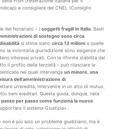
 della FISH (Federazione Italiana per il
ndicap) e consigliere del CNEL (Consiglio
e del Notariato – i
soggetti fragili in Italia
. Basti
amministrazioni di sostegno sono circa
isabilità
si stima siano
circa 13 milioni
e quelle
ano la volontaria giurisdizione sono esigenze che
ano interessi privati. Con la riforma stabilita dal
o il profilo della terzietà – può rilasciare le
autenticate nei quali intervenga
un minore, una
misura dell’amministrazione di
tare un’eredità, intervenire in un atto di mutuo,
tto beni ereditari. Questa guida, dunque, nata
 passo per passo come funziona la nuova
upportare il sistema Giustizia».
– non è più solo un problema giudiziario, ma è
 lavoro di rete, valorizzare le attività di