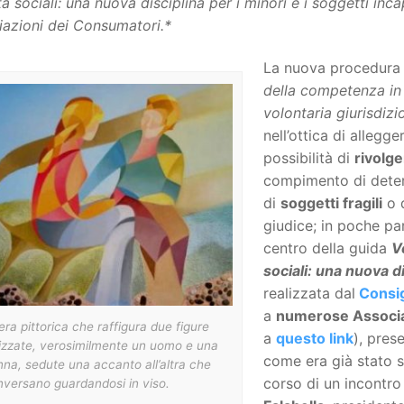
ità sociali: una nuova disciplina per i minori e i soggetti in
iazioni dei Consumatori.*
La nuova procedura i
della competenza in m
volontaria giurisdizi
nell’ottica di allegge
possibilità di
rivolge
compimento di determ
di
soggetti fragili
o d
giudice; in poche par
centro della guida
Vo
sociali: una nuova di
realizzata dal
Consig
a
numerose Associa
ra pittorica che raffigura due figure
a
questo link
), pres
lizzate, verosimilmente un uomo e una
come era già stato s
na, sedute una accanto all’altra che
corso di un incontro 
nversano guardandosi in viso.