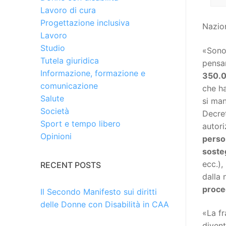
Lavoro di cura
Progettazione inclusiva
Nazion
Lavoro
Studio
«Sono 
Tutela giuridica
pensar
Informazione, formazione e
350.
comunicazione
che ha
Salute
si man
Società
Decret
Sport e tempo libero
autori
Opinioni
person
soste
ecc.),
RECENT POSTS
dalla 
proce
Il Secondo Manifesto sui diritti
delle Donne con Disabilità in CAA
«La fr
diven