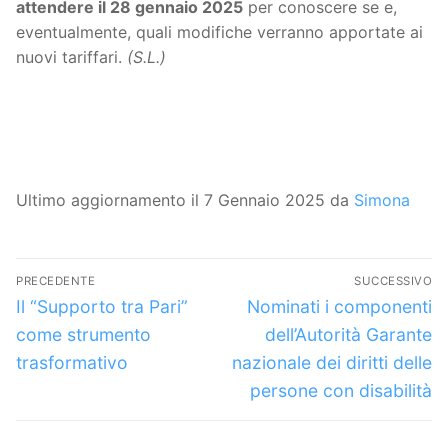
attendere il 28 gennaio 2025
per conoscere se e,
eventualmente, quali modifiche verranno apportate ai
nuovi tariffari.
(S.L.)
Ultimo aggiornamento il 7 Gennaio 2025 da
Simona
Navigazione
PRECEDENTE
SUCCESSIVO
articoli
Articolo
Articolo
Il “Supporto tra Pari”
Nominati i componenti
precedente:
successivo:
come strumento
dell’Autorità Garante
trasformativo
nazionale dei diritti delle
persone con disabilità