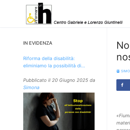
Vai
al
contenuto
Noi
IN EVIDENZA
nos
Riforma della disabilità:
eliminiamo la possibilità di
SIM
istituzionalizzare le persone
Pubblicato il
20 Giugno 2025
da
Simona
«Fiumi
mater