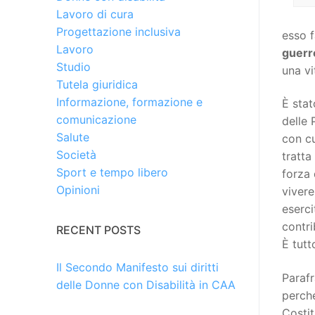
Lavoro di cura
Progettazione inclusiva
esso f
Lavoro
guerr
Studio
una vi
Tutela giuridica
Informazione, formazione e
È stat
comunicazione
delle 
Salute
con cu
Società
tratta
Sport e tempo libero
forza 
Opinioni
vivere
eserci
contri
RECENT POSTS
È tutt
Il Secondo Manifesto sui diritti
Parafr
delle Donne con Disabilità in CAA
perché
Costi