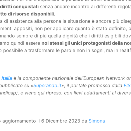
diritti conquistati
senza andare incontro ai differenti regol
to di risorse disponibili
.
a di assistenza alla persona la situazione è ancora più dis
menti appositi, non per applicare quanto è stato definito, 
anando sempre di più quella dignità che i diritti esigibili do
amo quindi essere
noi stessi gli unici protagonisti della no
 possibile a trasformare le parole non in sogni, ma in realt
 Italia
è la componente nazionale dell’European Network on 
pubblicato su «
Superando.it
», il portale promosso dalla
FI
andicap), e viene qui ripreso, con lievi adattamenti al dive
o aggiornamento il 6 Dicembre 2023 da
Simona