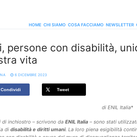
HOME
CHI SIAMO
COSA FACCIAMO
NEWSLETTER
, persone con disabilità, uni
tra vita
ONA
6 DICEMBRE 2023
Condividi
Tweet
di ENIL Italia
*
 di inchiostro – scrivono da
ENIL Italia
– sono stati utilizza
ia di
disabilità e diritti umani
. La loro piena esigibilità con