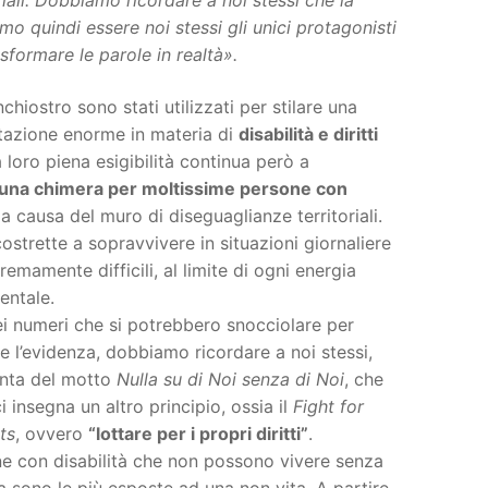
iali. Dobbiamo ricordare a noi stessi che la
mo quindi essere noi stessi gli unici protagonisti
sformare le parole in realtà».
nchiostro sono stati utilizzati per stilare una
azione enorme in materia di
disabilità e diritti
a loro piena esigibilità continua però a
una chimera per moltissime persone con
a causa del muro di diseguaglianze territoriali.
ostrette a sopravvivere in situazioni giornaliere
emamente difficili, al limite di ogni energia
entale.
dei numeri che si potrebbero snocciolare per
e l’evidenza, dobbiamo ricordare a noi stessi,
onta del motto
Nulla su di Noi senza di Noi
, che
ci insegna un altro principio, ossia il
Fight for
ts
, ovvero
“lottare per i propri diritti”
.
e con disabilità che non possono vivere senza
a sono le più esposte ad una non vita. A partire