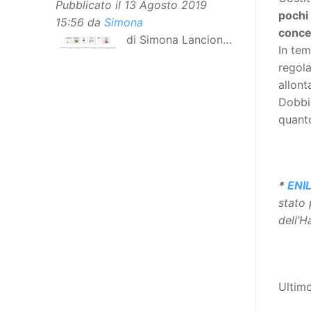
Pubblicato il
13 Agosto 2019
pochi 
15:56
da
Simona
concet
di Simona Lancioni,
In tem
responsabile del
regola
centro Informare un’h di Peccioli
allont
(Pisa) Dopo la traduzione in
Dobbi
lingua italiana, e la versione facile
quanto
da leggere, arriva ora la versione
in comunicazione aumentativa
alternativa (CAA) del “Secondo
Manifesto sui diritti delle Donne e
*
ENIL
delle Ragazze con Disabilità
stato 
nell’Unione Europea”. La
dell’H
rivendicazione ed il godimento
dei diritti passa anche attraverso
l’accessibilità dell’informazione.
L’approccio assistenziale guarda
Ultim
alle persone con disabilità come