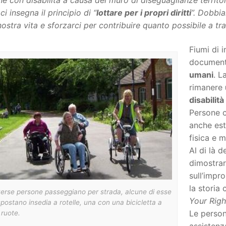
e con disabilità a causa del muro di diseguaglianze territor
 ci insegna il principio di “
lottare per i propri diritti
”. Dobbia
nostra vita e sforzarci per contribuire quanto possibile a tra
Fiumi di i
document
umani
. L
rimanere
disabilità
Persone c
anche estr
fisica e m
Al di là 
dimostrar
sull’impr
la storia 
erse persone passeggiano per strada, alcune di esse
Your Righ
spostano insedia a rotelle, una con una bicicletta a
Le person
 ruote.
assistenz