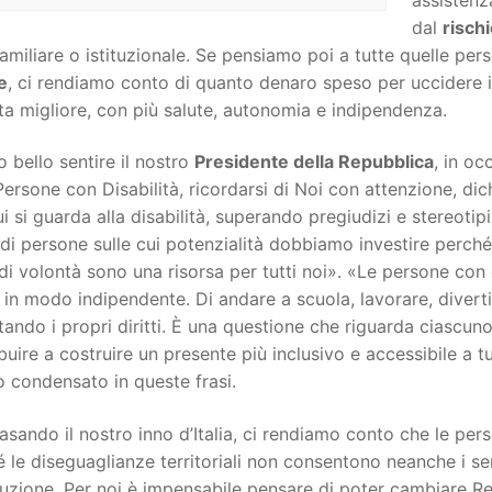
dal
risch
amiliare o istituzionale. Se pensiamo poi a tutte quelle pe
e
, ci rendiamo conto di quanto denaro speso per uccidere i
ta migliore, con più salute, autonomia e indipendenza.
o bello sentire il nostro
Presidente della Repubblica
, in oc
Persone con Disabilità, ricordarsi di Noi con attenzione, d
i si guarda alla disabilità, superando pregiudizi e stereotipi
 di persone sulle cui potenzialità dobbiamo investire perché le
di volontà sono una risorsa per tutti noi». «Le persone con 
 in modo indipendente. Di andare a scuola, lavorare, divert
tando i propri diritti. È una questione che riguarda ciascu
buire a costruire un presente più inclusivo e accessibile a tu
o condensato in queste frasi.
asando il nostro inno d’Italia, ci rendiamo conto che le per
 le diseguaglianze territoriali non consentono neanche i semp
tuzione. Per noi è impensabile pensare di poter cambiare R