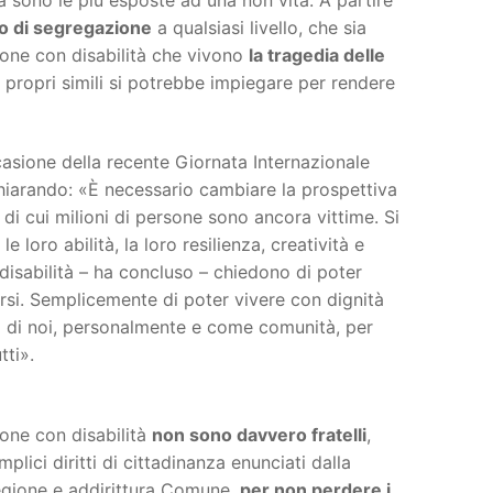
io di segregazione
a qualsiasi livello, che sia
rsone con disabilità che vivono
la tragedia delle
 propri simili si potrebbe impiegare per rendere
casione della recente Giornata Internazionale
ichiarando: «È necessario cambiare la prospettiva
 di cui milioni di persone sono ancora vittime. Si
 loro abilità, la loro resilienza, creatività e
disabilità – ha concluso – chiedono di poter
irsi. Semplicemente di poter vivere con dignità
no di noi, personalmente e come comunità, per
tti».
sone con disabilità
non sono davvero fratelli
,
lici diritti di cittadinanza enunciati dalla
egione e addirittura Comune,
per non perdere i