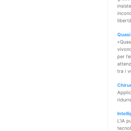
realizzare questo progetto,
insist
l’accesso all’informazione ha
inconc
un’importanza strategica. Posto
libert
poi che tutta l’informazione
dovrebbe essere accessibile, ma
Quasi
che non è possibile tradurre tutto
«Quasi
simultaneamente, sarebbe
vivono
importante iniziare col rendere
per l’
accessibili almeno i documenti
attenz
che parlano i diritti. Proprio a
tra i v
partire da queste considerazioni,
dopo aver prodotto la traduzione
Chirur
in lingua italiana, e la versione
Applic
facile da leggere (qui
ridurr
la presentazione), abbiamo
deciso di realizzare la versione in
Intell
comunicazione aumentativa
L’IA p
alternativa (CAA) del “Secondo
tecnol