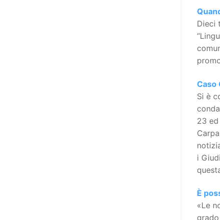
l’accessibilità dell’informazione.
Quand
L’approccio assistenziale guarda
Dieci 
alle persone con disabilità come
“Lingu
destinatarie di interventi. Una
comuni
visione più moderna le guarda
promos
come soggetti che devono
essere messi in condizione di
Caso 
autodeterminarsi. Non è,
Si è c
ovviamente, solo una questione
condan
di parole, ma di fornire strumenti
23 ed 
che mettano la persona con
Carpan
disabilità in condizione di
notizi
compiere liberamente tutte le
i Giu
scelte che riguardano la sua vita.
questa
È un progetto ambizioso, a volte
anche faticoso, ma è l’unica via
È poss
per la libertà. Tra i tanti strumenti
«Le no
che possiamo utilizzare per
grado 