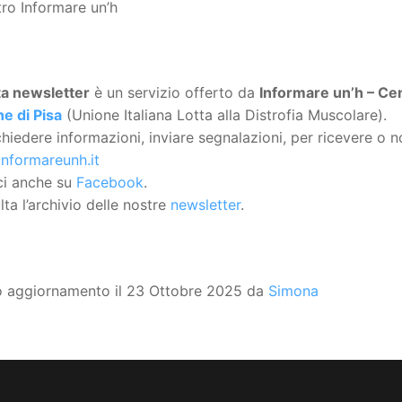
tro Informare un’h
ta
newsletter
è un servizio offerto da
Informare un’h – Cen
e di Pisa
(Unione Italiana Lotta alla Distrofia Muscolare).
chiedere informazioni, inviare segnalazioni, per ricevere o no
informareunh.it
ci anche su
Facebook
.
ta l’archivio delle nostre
newsletter
.
o aggiornamento il 23 Ottobre 2025 da
Simona