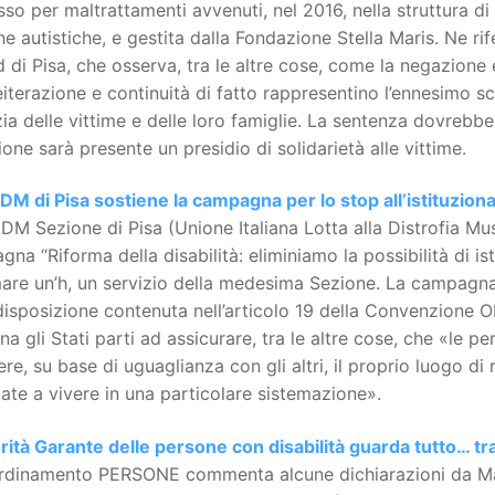
so per maltrattamenti avvenuti, nel 2016, nella struttura di
e autistiche, e gestita dalla Fondazione Stella Maris. Ne rife
 di Pisa, che osserva, tra le altre cose, come la negazione 
eiterazione e continuità di fatto rappresentino l’ennesimo sc
zia delle vittime e delle loro famiglie. La sentenza dovrebb
one sarà presente un presidio di solidarietà alle vittime.
DM di Pisa sostiene la campagna per lo stop all’istituzion
DM Sezione di Pisa (Unione Italiana Lotta alla Distrofia Mu
na “Riforma della disabilità: eliminiamo la possibilità di i
are un’h, un servizio della medesima Sezione. La campagna 
disposizione contenuta nell’articolo 19 della Convenzione ON
a gli Stati parti ad assicurare, tra le altre cose, che «le pe
ere, su base di uguaglianza con gli altri, il proprio luogo d
ate a vivere in una particolare sistemazione».
rità Garante delle persone con disabilità guarda tutto… t
ordinamento PERSONE commenta alcune dichiarazioni da Maur