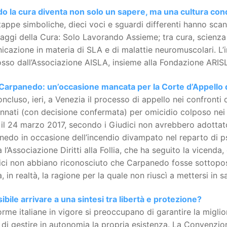
o la cura diventa non solo un sapere, ma una cultura con
tappe simboliche, dieci voci e sguardi differenti hanno scan
aggi della Cura: Solo Lavorando Assieme; tra cura, scienza e
cazione in materia di SLA e di malattie neuromuscolari. L’
so dall’Associazione AISLA, insieme alla Fondazione ARISL
Carpanedo: un’occasione mancata per la Corte d’Appello 
oncluso, ieri, a Venezia il processo di appello nei confronti 
nati (con decisione confermata) per omicidio colposo nei c
il 24 marzo 2017, secondo i Giudici non avrebbero adottato
edo in occasione dell’incendio divampato nel reparto di p
a l’Associazione Diritti alla Follia, che ha seguito la vicend
dici non abbiano riconosciuto che Carpanedo fosse sottopo
, in realtà, la ragione per la quale non riuscì a mettersi in s
ibile arrivare a una sintesi tra libertà e protezione?
rme italiane in vigore si preoccupano di garantire la miglior
di gestire in autonomia la propria esistenza. La Convenzion