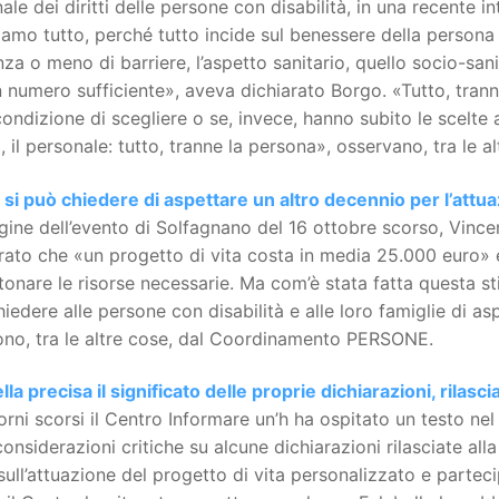
ale dei diritti delle persone con disabilità, in una recente 
amo tutto, perché tutto incide sul benessere della persona co
za o meno di barriere, l’aspetto sanitario, quello socio-sani
n numero sufficiente», aveva dichiarato Borgo. «Tutto, tran
condizione di scegliere o se, invece, hanno subito le scelte a
 il personale: tutto, tranne la persona», osservano, tra le 
i può chiedere di aspettare un altro decennio per l’attuaz
ine dell’evento di Solfagnano del 16 ottobre scorso, Vincen
rato che «un progetto di vita costa in media 25.000 euro» 
onare le risorse necessarie. Ma com’è stata fatta questa st
iedere alle persone con disabilità e alle loro famiglie di as
ono, tra le altre cose, dal Coordinamento PERSONE.
lla precisa il significato delle proprie dichiarazioni, rilasci
orni scorsi il Centro Informare un’h ha ospitato un testo 
considerazioni critiche su alcune dichiarazioni rilasciate al
sull’attuazione del progetto di vita personalizzato e parte