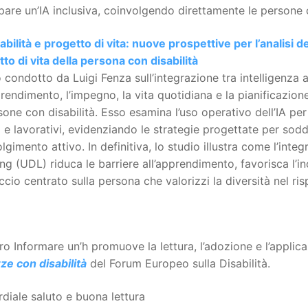
pare un’IA inclusiva, coinvolgendo direttamente le persone c
sabilità e progetto di vita: nuove prospettive per l’analisi d
to di vita della persona con disabilità
 condotto da Luigi Fenza sull’integrazione tra intelligenza art
rendimento, l’impegno, la vita quotidiana e la pianificazione 
sone con disabilità. Esso esamina l’uso operativo dell’IA per 
i e lavorativi, evidenziando le strategie progettate per sodd
lgimento attivo. In definitiva, lo studio illustra come l’integ
ng (UDL) riduca le barriere all’apprendimento, favorisca l’i
cio centrato sulla persona che valorizzi la diversità nel risp
tro Informare un’h promuove la lettura, l’adozione e l’applic
ze con disabilità
del Forum Europeo sulla Disabilità.
diale saluto e buona lettura