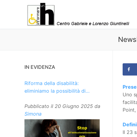
Vai
al
contenuto
Newsl
IN EVIDENZA
Riforma della disabilità:
Presen
eliminiamo la possibilità di
Uno sp
istituzionalizzare le persone
facili
Pubblicato il
20 Giugno 2025
da
Point,
Simona
Defin
Il 23 