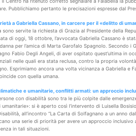
 il Centro ha ritenuto corretto segnalare a Falabella la pubbli
are. Pubblichiamo pertanto le precisazioni espresse dal Pre
rietà a Gabriella Cassano, in carcere per il «delitto di uma
a sono servite la richiesta di Grazia al Presidente della Repu
ata di oggi, 18 ottobre, l’avvocata Gabriella Cassano è st
danna per l’amica di Marta Garofalo Spagnolo. Secondo i Gi
no Fabio Degli Angeli, di aver ospitato quest’ultima in occ
nziali nelle quali era stata reclusa, contro la propria volont
no. Esprimiamo ancora una volta vicinanza a Gabriella e Fa
oincide con quella umana.
climatiche e umanitarie, conflitti armati: un approccio inc
rsone con disabilità sono tra le più colpite dalle emergenze,
si umanitarie»: si è aperto così l’intervento di Luisella Bos
Disabilità, all’incontro “La Carta di Solfagnano a un anno dal 
icano una serie di priorità per avere un approccio inclusivo 
nza in tali situazioni.