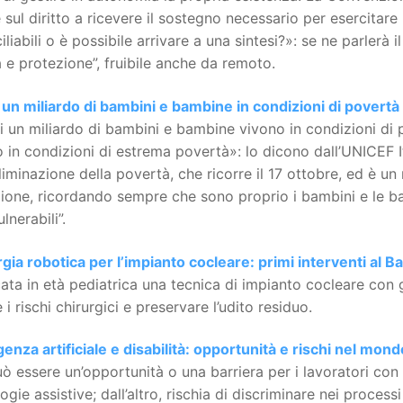
e sul diritto a ricevere il sostegno necessario per esercitare
iliabili o è possibile arrivare a una sintesi?»: se ne parlerà
à e protezione”, fruibile anche da remoto.
 un miliardo di bambini e bambine in condizioni di povert
 un miliardo di bambini e bambine vivono in condizioni di 
 in condizioni di estrema povertà»: lo dicono dall’UNICEF It
eliminazione della povertà, che ricorre il 17 ottobre, ed è
ione, ricordando sempre che sono proprio i bambini e le bam
ulnerabili”.
gia robotica per l’impianto cocleare: primi interventi al
ata in età pediatrica una tecnica di impianto cocleare con
e i rischi chirurgici e preservare l’udito residuo.
igenza artificiale e disabilità: opportunità e rischi nel mon
uò essere un’opportunità o una barriera per i lavoratori con d
ogie assistive; dall’altro, rischia di discriminare nei processi