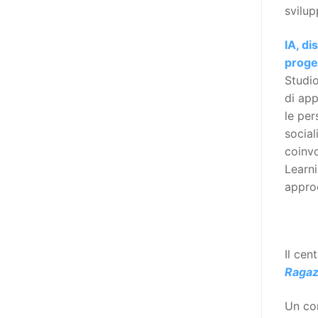
Manifesto sui diritti delle Donne e
svilup
delle Ragazze con Disabilità
nell’Unione Europea” (quello
IA, di
adottato nel 2011 dall’Assemblea
proget
Generale del Forum Europeo sulla
Studio
Disabilità – EDF) «I documenti
di app
relativi alle donne ed alle ragazze
le per
con disabilità ed ai loro diritti
social
devono essere comprensibili e
coinvo
disponibili nelle lingue locali, nella
Learni
lingua dei segni, in Braille, in
approc
formati di comunicazione
aumentativa e alternativa, e in
tutti gli altri modi, mezzi e
Il cen
formati di comunicazione
Ragaz
accessibili, compresi quelli
elettronici»: lo stabilisce (al
Un cor
punto 3.13.) proprio il Secondo