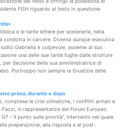
cazione del testo e offrirgli la possibilità di
sidente FISH riguardo al testo in questione.
nità»
bblica e le tante lettere per sostenerla, nella
ata condotta in carcere. Diventa dunque esecutiva
udici Gabriella è colpevole, assieme al suo
asione una delle sue tante fughe dalle strutture
à, per decisione della sua amministratrice di
bio. Purtroppo non sempre la Giustizia delle
lusivo prima, durante e dopo
 comprese le crisi climatiche, i conflitti armati e
isio Fazzi, in rappresentanza del Forum Europeo
G7 – Il punto sulle priorità”, intervento nel quale
alla preparazione, alla risposta e al post-