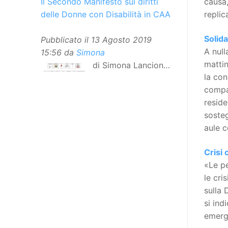
causa,
Il Secondo Manifesto sui diritti
replic
delle Donne con Disabilità in CAA
Solida
Pubblicato il
13 Agosto 2019
A null
15:56
da
Simona
mattin
di Simona Lancioni,
la con
responsabile del
compag
centro Informare un’h di Peccioli
reside
(Pisa) Dopo la traduzione in
sosteg
lingua italiana, e la versione facile
aule c
da leggere, arriva ora la versione
in comunicazione aumentativa
Crisi 
alternativa (CAA) del “Secondo
«Le pe
Manifesto sui diritti delle Donne e
le cri
delle Ragazze con Disabilità
sulla 
nell’Unione Europea”. La
si ind
rivendicazione ed il godimento
emerge
dei diritti passa anche attraverso