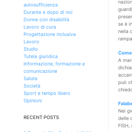
nazion
autosufficienza
guardi
Durante e dopo di noi
presen
Donne con disabilità
se è i
Lavoro di cura
nella 
Progettazione inclusiva
rampa,
Lavoro
Studio
Come s
Tutela giuridica
A marg
Informazione, formazione e
dichia
comunicazione
accant
Salute
può ch
Società
chied
Sport e tempo libero
Opinioni
Falabe
Nei gi
RECENT POSTS
delle 
FISH, 