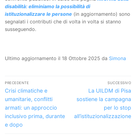
disabilità: eliminiamo la possibilità di
istituzionalizzare le persone
(in aggiornamento) sono
segnalati i contributi che di volta in volta si stanno
susseguendo.
Ultimo aggiornamento il 18 Ottobre 2025 da
Simona
Navigazione
PRECEDENTE
SUCCESSIVO
articoli
Articolo
Articolo
Crisi climatiche e
La UILDM di Pisa
precedente:
successivo:
umanitarie, conflitti
sostiene la campagna
armati: un approccio
per lo stop
inclusivo prima, durante
all’istituzionalizzazione
e dopo