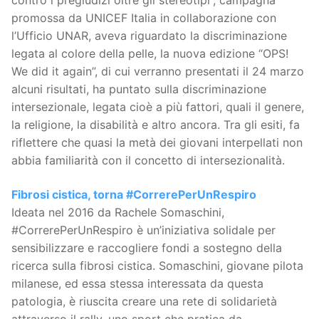
contro i pregiudizi oltre gli stereotipi”, campagna
promossa da UNICEF Italia in collaborazione con
l’Ufficio UNAR, aveva riguardato la discriminazione
legata al colore della pelle, la nuova edizione “OPS!
We did it again”, di cui verranno presentati il 24 marzo
alcuni risultati, ha puntato sulla discriminazione
intersezionale, legata cioè a più fattori, quali il genere,
la religione, la disabilità e altro ancora. Tra gli esiti, fa
riflettere che quasi la metà dei giovani interpellati non
abbia familiarità con il concetto di intersezionalità.
Fibrosi cistica, torna #CorrerePerUnRespiro
Ideata nel 2016 da Rachele Somaschini,
#CorrerePerUnRespiro è un’iniziativa solidale per
sensibilizzare e raccogliere fondi a sostegno della
ricerca sulla fibrosi cistica. Somaschini, giovane pilota
milanese, ed essa stessa interessata da questa
patologia, è riuscita creare una rete di solidarietà
attraverso il rally, uno sport che pratica da