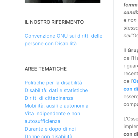
femmi
condiz
e non 
IL NOSTRO RIFERIMENTO
stess
nell’O
Convenzione ONU sui diritti delle
persone con Disabilità
Il
Gru
dell’H
riguar
AREE TEMATICHE
recen
dell’
Os
Politiche per la disabilità
con di
Disabilità: dati e statistiche
essere
Diritti di cittadinanza
compo
Mobilità, ausili e autonomia
Vita indipendente e non
L’Osse
autosufficienza
imple
Durante e dopo di noi
con di
Donne con disabilità