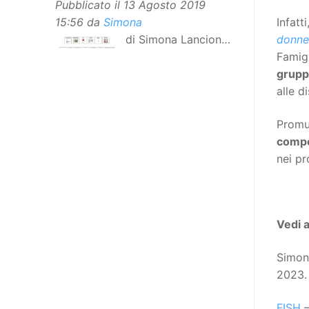
Pubblicato il
13 Agosto 2019
15:56
da
Simona
Infatt
di Simona Lancioni,
donne
responsabile del
Famigl
centro Informare un’h di Peccioli
grupp
(Pisa) Dopo la traduzione in
alle d
lingua italiana, e la versione facile
Promu
da leggere, arriva ora la versione
compe
in comunicazione aumentativa
nei pr
alternativa (CAA) del “Secondo
Manifesto sui diritti delle Donne e
delle Ragazze con Disabilità
nell’Unione Europea”. La
Vedi 
rivendicazione ed il godimento
dei diritti passa anche attraverso
Simon
l’accessibilità dell’informazione.
2023.
L’approccio assistenziale guarda
alle persone con disabilità come
FISH
–