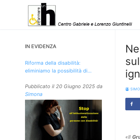
Vai
al
contenuto
Ne
IN EVIDENZA
sul
Riforma della disabilità:
ig
eliminiamo la possibilità di
istituzionalizzare le persone
Pubblicato il
20 Giugno 2025
da
SIM
Simona
«Il
Gr