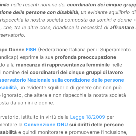
nile
nelle recenti nomine dei
coordinatori dei cinque grupp
ione delle persone con disabilità
, un evidente squilibrio 
rispecchia la nostra società composta da uomini e donne »
o,
che, tra le altre cose,
ribadisce la necessità di
affrontare
sservatorio.
ppo Donne
FISH
(Federazione Italiana per il Superamento
andicap) esprime la sua
profonda preoccupazione
do alla
mancanza di rappresentanza femminile
nelle
ti nomine dei
coordinatori dei cinque gruppi di lavoro
servatorio Nazionale sulla condizione delle persone
sabilità
, un evidente squilibrio di genere che non può
 ignorato, che altera e non rispecchia la nostra società
sta da uomini e donne.
rvatorio, istituito in virtù della
Legge 18/2009
per
mentare la
Convenzione ONU
sui diritti delle persone
sabilità
e quindi monitorare e promuoverne l’inclusione,