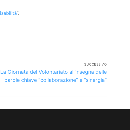
sabilità
”.
SUCCESSIVO
Articolo
La Giornata del Volontariato all’insegna delle
successivo:
parole chiave “collaborazione” e “sinergia”