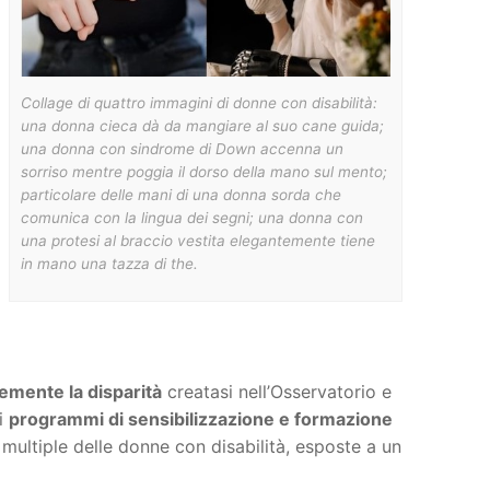
Collage di quattro immagini di donne con disabilità:
una donna cieca dà da mangiare al suo cane guida;
una donna con sindrome di Down accenna un
sorriso mentre poggia il dorso della mano sul mento;
particolare delle mani di una donna sorda che
comunica con la lingua dei segni; una donna con
una protesi al braccio vestita elegantemente tiene
in mano una tazza di the.
emente la disparità
creatasi nell’Osservatorio e
di
programmi di sensibilizzazione e formazione
multiple delle donne con disabilità, esposte a un