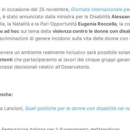
i, in occasione del 25 novembre,
Giornata internazionale per
, è stato annunciato dalla ministra per le Disabilità
Alessand
ia, la Natalità e le Pari Opportunità
Eugenia Roccella
, la c
o ad hoc
sul tema della
violenza contro le donne con disab
iscriminazioni di genere incidono sulla vita delle donne con d
overe un ambiente realmente inclusivo sarà possibile sol
tenti
che parteciperanno ai lavori dei cinque gruppi garant
ocessi decisionali relativi all’Osservatorio.
anche:
a Lancioni,
Quali politiche per le donne con disabilità nel 
 Federazione Italiana per il Superamento dell’Handicap.