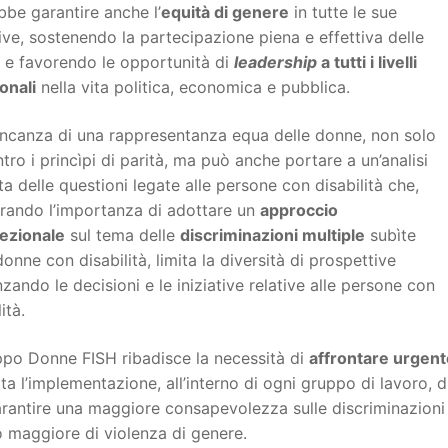
be garantire anche l’
equità di genere
in tutte le sue
tive, sostenendo la partecipazione piena e effettiva delle
 e favorendo le opportunità di
leadership
a tutti i livelli
onali
nella vita politica, economica e pubblica.
ncanza di una rappresentanza equa delle donne, non solo
tro i princìpi di parità, ma può anche portare a un’analisi
ta delle questioni legate alle persone con disabilità che,
urando l’importanza di adottare un
approccio
sezionale
sul tema delle
discriminazioni multiple
subìte
donne con disabilità, limita la diversità di prospettive
nzando le decisioni e le iniziative relative alle persone con
ità.
ppo Donne FISH ribadisce la necessità di
affrontare urgent
ita l’implementazione, all’interno di ogni gruppo di lavoro, 
rantire una maggiore consapevolezza sulle discriminazioni 
o maggiore di violenza di genere.