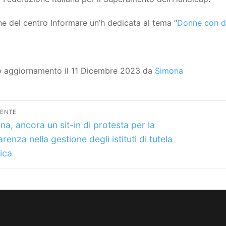
e del centro Informare un’h dedicata al tema “
Donne con di
o aggiornamento il 11 Dicembre 2023 da
Simona
vigazione
DENTE
lo
icoli
na, ancora un sit-in di protesta per la
dente:
renza nella gestione degli istituti di tutela
dica