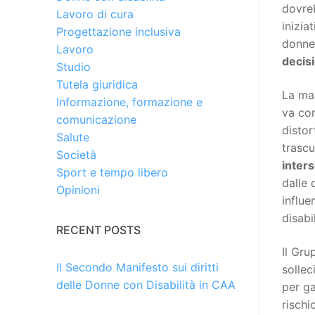
dovreb
Lavoro di cura
inizia
Progettazione inclusiva
donne
Lavoro
decisi
Studio
Tutela giuridica
La ma
Informazione, formazione e
va con
comunicazione
distor
Salute
trasc
Società
inter
Sport e tempo libero
dalle 
Opinioni
influe
disabil
RECENT POSTS
Il Gru
Il Secondo Manifesto sui diritti
sollec
delle Donne con Disabilità in CAA
per ga
rischi