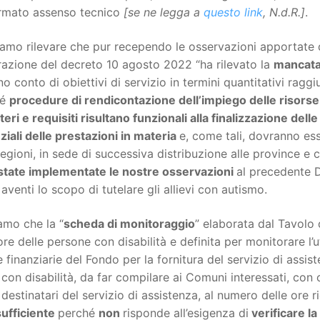
rmato assenso tecnico
[se ne legga a
questo link
, N.d.R.]
.
mo rilevare che pur recependo le osservazioni apportate da
razione del decreto 10 agosto 2022 “ha rilevato la
mancata
o conto di obiettivi di servizio in termini quantitativi raggiun
hé
procedure di rendicontazione dell’impiego delle risorse
riteri e requisiti risultano funzionali alla finalizzazione dell
iali delle prestazioni in materia
e, come tali, dovranno ess
regioni, in sede di successiva distribuzione alle province e 
state implementate le nostre osservazioni
al precedente D
aventi lo scopo di tutelare gli allievi con autismo.
amo che la “
scheda di monitoraggio
” elaborata dal Tavolo d
ore delle persone con disabilità e definita per monitorare l’
e finanziarie del Fondo per la fornitura del servizio di assi
 con disabilità, da far compilare ai Comuni interessati, con c
 destinatari del servizio di assistenza, al numero delle ore 
sufficiente
perché
non
risponde all’esigenza di
verificare la