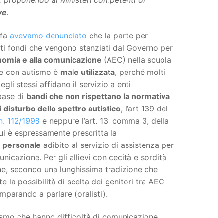
I, proponendo ai Ministeri competenti di
ve
.
 fa
avevamo denunciato
che la parte per
nti fondi che vengono stanziati dal Governo per
onomia e alla comunicazione
(AEC) nella scuola
ieve con autismo è
male utilizzata
, perché molti
gli stessi affidano il servizio a enti
base di
bandi che non rispettano la normativa
i disturbo dello spettro autistico
, l’art 139 del
n. 112/1998
e neppure l’art. 13, comma 3, della
ui è espressamente prescritta la
l personale
adibito al servizio di assistenza per
nicazione. Per gli allievi con cecità e sordità
ne, secondo una lunghissima tradizione che
te la possibilità di scelta dei genitori tra AEC
imparando a parlare (oralisti).
tismo che hanno difficoltà di comunicazione