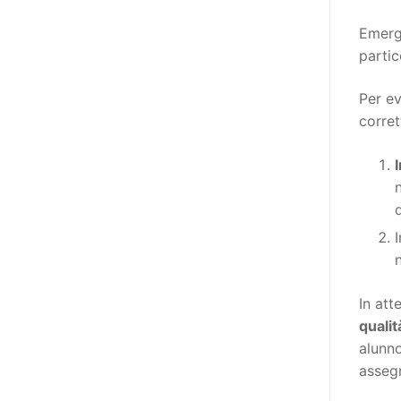
destinatarie di interventi. Una
visione più moderna le guarda
Emerge
come soggetti che devono
parti
essere messi in condizione di
autodeterminarsi. Non è,
Per ev
ovviamente, solo una questione
corret
di parole, ma di fornire strumenti
che mettano la persona con
disabilità in condizione di
compiere liberamente tutte le
scelte che riguardano la sua vita.
I
È un progetto ambizioso, a volte
anche faticoso, ma è l’unica via
per la libertà. Tra i tanti strumenti
In att
che possiamo utilizzare per
qualit
realizzare questo progetto,
alunn
l’accesso all’informazione ha
assegn
un’importanza strategica. Posto