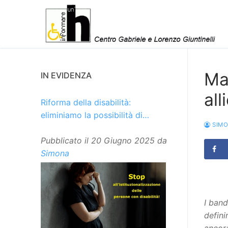
Vai
al
contenuto
Mal
IN EVIDENZA
all
Riforma della disabilità:
eliminiamo la possibilità di
SIM
istituzionalizzare le persone
Pubblicato il
20 Giugno 2025
da
Simona
I band
defini