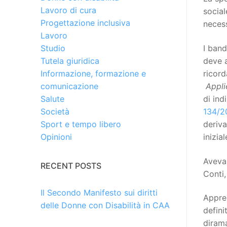
Lavoro di cura
social
Progettazione inclusiva
necess
Lavoro
I band
Studio
deve a
Tutela giuridica
ricord
Informazione, formazione e
Appli
comunicazione
di ind
Salute
134/2
Società
deriva
Sport e tempo libero
inizia
Opinioni
Avevam
RECENT POSTS
Conti,
Il Secondo Manifesto sui diritti
Appren
delle Donne con Disabilità in CAA
defini
dirama