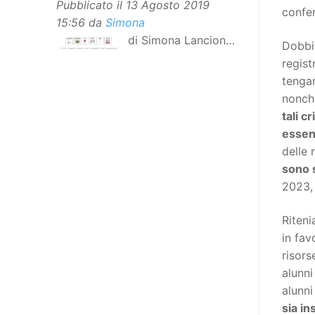
Pubblicato il
13 Agosto 2019
confe
15:56
da
Simona
di Simona Lancioni,
Dobbia
responsabile del
regist
centro Informare un’h di Peccioli
tengan
(Pisa) Dopo la traduzione in
nonc
lingua italiana, e la versione facile
tali c
da leggere, arriva ora la versione
essenz
in comunicazione aumentativa
delle 
alternativa (CAA) del “Secondo
sono 
Manifesto sui diritti delle Donne e
2023, 
delle Ragazze con Disabilità
nell’Unione Europea”. La
Riteni
rivendicazione ed il godimento
in fav
dei diritti passa anche attraverso
risors
l’accessibilità dell’informazione.
alunni
L’approccio assistenziale guarda
alunni
alle persone con disabilità come
sia in