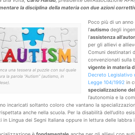
a una volta,
Carlo Hanau
, presidente dell’Associazione APR
mentare la disciplina
della materia con due azioni corretti
Poco più di un anno
l’
autismo
degli inge
l’
assistenza all’aut
per gli allievi e all
Comuni destinatari de
convenzionati sulla 
vigente in materia d
ca una tessera al puzzle con sul quale
Decreto Legislativo 
ura la parola “Autism” (autismo, in
Legge 104/1992
in c
lese).
specializzazione de
l’autonomia e la comu
o incaricati soltanto coloro che vantano la specializzazio
rispettata anche nella scuola. Per la disabilità dell’udito esis
i in Lingua dei Segni Italiana oppure in lettura delle labbra 
ecializzazione è
fondamentale
anche per gli allievi con au