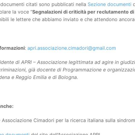
i documenti citati sono pubblicati nella
Sezione documenti
d
olare la voce “
Segnalazioni di criticità per reclutamento d
ibili le lettere che abbiamo inviato e che attendono ancora
nformazioni
:
apri.associazione.cimadori@gmail.com
idente di APRI – Associazione legittimata ad agire in giudizi
criminazioni, già docente di Programmazione e organizzazione
dena e Reggio Emilia e di Bologna.
anche:
 Associazione Cimadori per la ricerca italiana sulla sindrom
ne documenti
del sito dell’Associazione APRI.