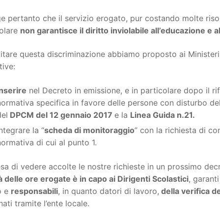
 pertanto che il servizio erogato, pur costando molte riso
colare
non garantisce il diritto inviolabile all’educazione e a
itare questa discriminazione abbiamo proposto ai Minister
tive:
Inserire
nel Decreto in emissione, e in particolare dopo il r
normativa specifica in favore delle persone con disturbo dell
del
DPCM del 12 gennaio 2017
e la
Linea Guida n.21.
ntegrare la “
scheda di monitoraggio
” con la richiesta di co
normativa di cui al punto 1.
esa di vedere accolte le nostre richieste in un prossimo d
à delle ore erogate è in capo ai Dirigenti Scolastici
, garant
o e
responsabili
, in quanto datori di lavoro,
della verifica d
ati tramite l’ente locale.