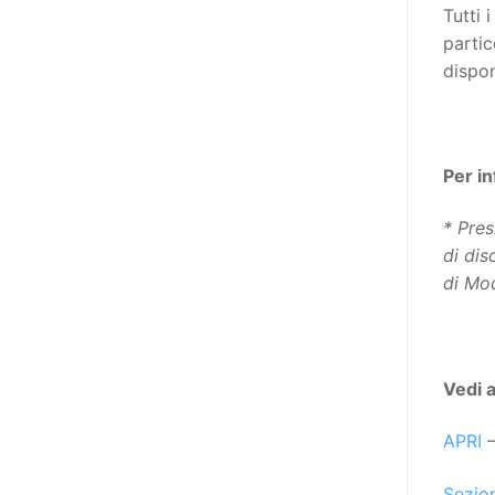
poi che tutta l’informazione
Tutti 
dovrebbe essere accessibile, ma
partic
che non è possibile tradurre tutto
dispon
simultaneamente, sarebbe
importante iniziare col rendere
accessibili almeno i documenti
Per i
che parlano i diritti. Proprio a
partire da queste considerazioni,
* Pres
dopo aver prodotto la traduzione
di dis
in lingua italiana, e la versione
di Mo
facile da leggere (qui
la presentazione), abbiamo
deciso di realizzare la versione in
comunicazione aumentativa
Vedi 
alternativa (CAA) del “Secondo
Manifesto sui diritti delle Donne e
APRI
–
delle Ragazze con Disabilità
nell’Unione Europea” (quello
Sezio