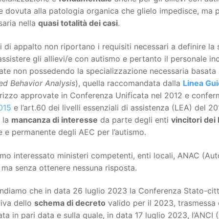
e dovuta alla patologia organica che glielo impedisce, ma 
aria nella
quasi totalità dei casi
.
i di appalto non riportano i requisiti necessari a definire l
ssistere gli allievi/e con autismo e pertanto il personale i
ate non possedendo la specializzazione necessaria basata 
ed Behavior Analysis
), quella raccomandata dalla
Linea Gui
irizzo approvate in Conferenza Unificata nel 2012 e confer
015
e l’art.60 dei livelli essenziali di assistenza (LEA) del 20
 la
mancanza di interesse
da parte degli enti
vincitori dei
le e permanente degli AEC per l’autismo.
o interessato ministeri competenti, enti locali, ANAC (Aut
 ma senza ottenere nessuna risposta.
diamo che in data 26 luglio 2023 la Conferenza Stato-citt
tiva dello
schema di decreto
valido per il 2023, trasmessa d
ta in pari data e sulla quale, in data 17 luglio 2023, l’ANC