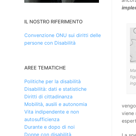
ancor
imple
IL NOSTRO RIFERIMENTO
Convenzione ONU sui diritti delle
persone con Disabilità
AREE TEMATICHE
Man
fig
Politiche per la disabilità
ing
Disabilità: dati e statistiche
Diritti di cittadinanza
Mobilità, ausili e autonomia
vengon
Vita indipendente e non
viene 
autosufficienza
espert
Durante e dopo di noi
Donne con disabilità
La sp