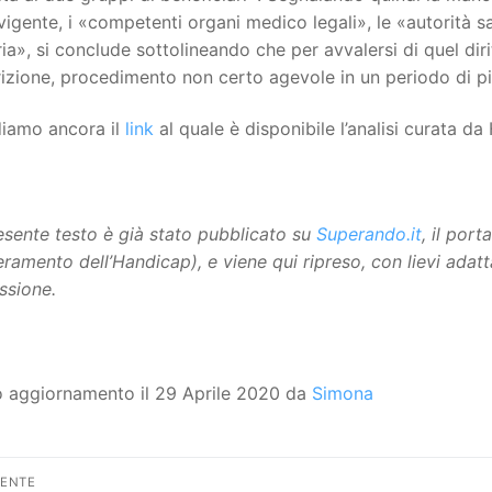
vigente, i «competenti organi medico legali», le «autorità s
ia», si conclude sottolineando che per avvalersi di quel dir
rizione, procedimento non certo agevole in un periodo di
diamo ancora il
link
al quale è disponibile l’analisi curata d
resente testo è già stato pubblicato su
Superando.i
t
, il por
eramento dell’Handicap), e viene qui ripreso, con lievi adat
ssione.
o aggiornamento il 29 Aprile 2020 da
Simona
vigazione
DENTE