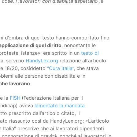
se. I lavoratori con disabilità aspettano le
ni d’ombra di quel testo hanno comportato fino
pplicazione di quel diritto
, nonostante le
roteste, istanze»: era scritto in un
testo di
al servizio
HandyLex.org
relazione all’articolo
e 18/20, cosiddetto
“Cura Italia”
, che stava
blemi alle persone con disabilità e in
 che lavorano
.
he la
FISH
(Federazione Italiana per il
andicap) aveva
lamentato la mancata
tto prescritto dall’articolo citato, il
ato riassunto così da HandyLex.org: «L’articolo
Italia” prescrive che ai lavoratori dipendenti
n connotazione di gravità, nonché ai lavoratori in