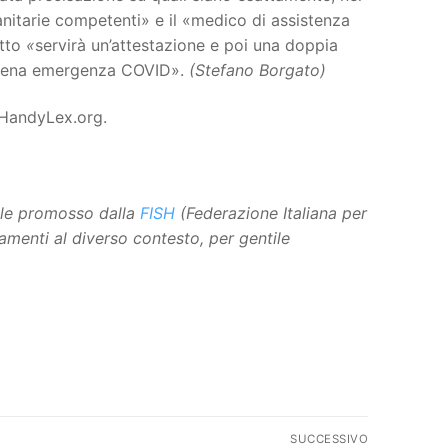
anitarie competenti» e il «medico di assistenza
itto
«
servirà un’attestazione e poi una doppia
 piena emergenza COVID».
(Stefano Borgato)
a HandyLex.org.
tale promosso dalla
FISH
(Federazione Italiana per
tamenti al diverso contesto, per gentile
SUCCESSIVO