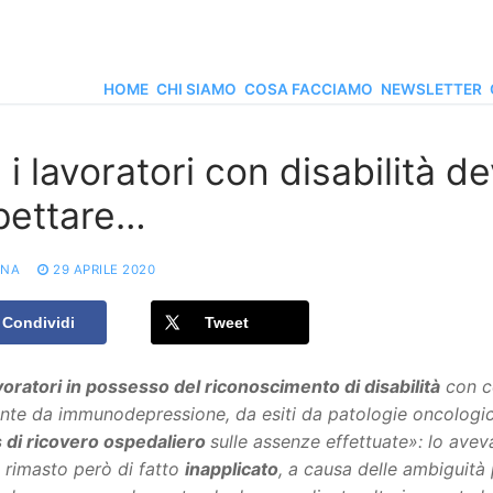
HOME
CHI SIAMO
COSA FACCIAMO
NEWSLETTER
i lavoratori con disabilità 
pettare…
ONA
29 APRILE 2020
Condividi
Tweet
voratori in possesso del riconoscimento di disabilità
con co
nte da immunodepressione, da esiti da patologie oncologiche
s di ricovero ospedaliero
sulle assenze effettuate»: lo avev
, rimasto però di fatto
inapplicato
, a causa delle ambiguità p