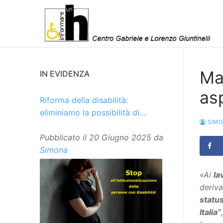
Vai
al
contenuto
Ma 
IN EVIDENZA
as
Riforma della disabilità:
eliminiamo la possibilità di
SIM
istituzionalizzare le persone
Pubblicato il
20 Giugno 2025
da
Simona
«Ai
la
deriva
statu
Italia”