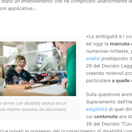
 dopo un emendamento che ha complicato ulteriormente le co
ioni applicative…
«Le ambiguità e i co
ad oggi la
mancata a
numerose richieste, p
analisi
predisposto d
26 del Decreto Legg
creando notevoli pro
particolare
a quelle
Sulla questione anc
Superamento dell’H
 donna con disabilità seduta ad un
esigibilità
di quel diri
volo mentre esamina dei documenti.
cui
contenuto
era st
26 del Decreto “Cura 
ci e privati in possesso del riconoscimento di disabilità co