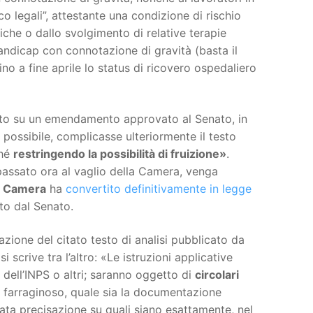
o legali”, attestante una condizione di rischio
he o dallo svolgimento di relative terapie
andicap con connotazione di gravità (basta il
no a fine aprile lo status di ricovero ospedaliero
mato su un emendamento approvato al Senato, in
 possibile, complicasse ulteriormente il testo
ché
restringendo la possibilità di fruizione»
.
 passato ora al vaglio della Camera, venga
a
Camera
ha
convertito definitivamente in legge
to dal Senato.
tazione del citato testo di analisi pubblicato da
i scrive tra l’altro: «Le istruzioni applicative
ell’INPS o altri; saranno oggetto di
circolari
to farraginoso, quale sia la documentazione
cata precisazione su quali siano esattamente, nel