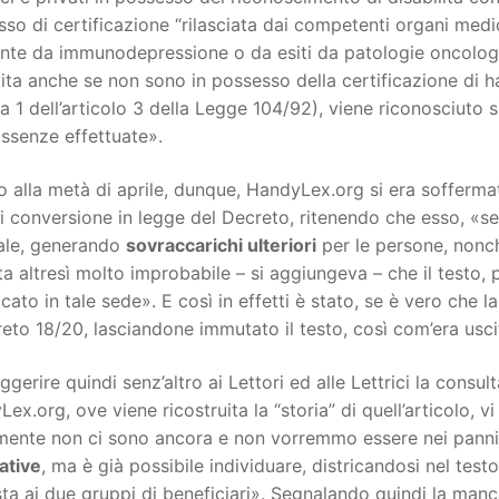
so di certificazione “rilasciata dai competenti organi medic
nte da immunodepressione o da esiti da patologie oncologic
ita anche se non sono in possesso della certificazione di h
1 dell’articolo 3 della Legge 104/92), viene riconosciuto si
assenze effettuate».
o alla metà di aprile, dunque, HandyLex.org si era soffer
i conversione in legge del Decreto, ritenendo che esso, «se
nale, generando
sovraccarichi ulteriori
per le persone, non
ta altresì molto improbabile – si aggiungeva – che il testo,
cato in tale sede». E così in effetti è stato, se è vero che l
reto 18/20, lasciandone immutato il testo, così com’era usci
ggerire quindi senz’altro ai Lettori ed alle Lettrici la consul
ex.org, ove viene ricostruita la “storia” di quell’articolo, vi s
ente non ci sono ancora e non vorremmo essere nei panni d
ative
, ma è già possibile individuare, districandosi nel tes
sta ai due gruppi di beneficiari». Segnalando quindi la man