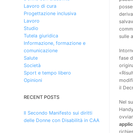
Lavoro di cura
posses
Progettazione inclusiva
deriva
Lavoro
salvav
Studio
comma 
Tutela giuridica
sulle 
Informazione, formazione e
Intorn
comunicazione
fase d
Salute
origi
Società
«Risul
Sport e tempo libero
modifi
Opinioni
il Dec
RECENT POSTS
Nel su
HandyL
Il Secondo Manifesto sui diritti
ovviam
delle Donne con Disabilità in CAA
applic
richie