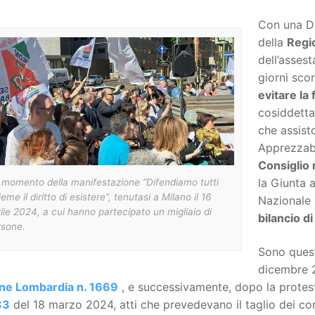
Con una De
della
Regi
dell’asses
giorni sco
evitare la 
cosiddetta 
che assist
Apprezzabi
Consiglio 
la Giunta 
 momento della manifestazione “Difendiamo tutti
ieme il diritto di esistere”, tenutasi a Milano il 16
Nazionale 
ile 2024, a cui hanno partecipato un migliaio di
bilancio d
rsone.
Sono questi
dicembre 2
ne Lombardia n. 1669
, e successivamente, dopo la protest
33
del 18 marzo 2024, atti che prevedevano il taglio dei cont