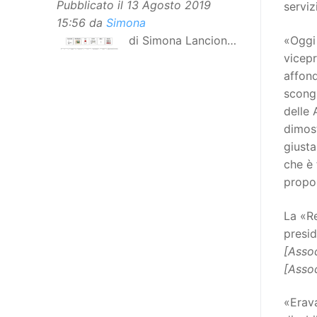
Pubblicato il
13 Agosto 2019
serviz
15:56
da
Simona
«Ogg
di Simona Lancioni,
vicep
responsabile del
affon
centro Informare un’h di Peccioli
scongi
(Pisa) Dopo la traduzione in
delle 
lingua italiana, e la versione facile
dimost
da leggere, arriva ora la versione
giusta
in comunicazione aumentativa
che è 
alternativa (CAA) del “Secondo
propor
Manifesto sui diritti delle Donne e
delle Ragazze con Disabilità
La «R
nell’Unione Europea”. La
presi
rivendicazione ed il godimento
[Assoc
dei diritti passa anche attraverso
[Assoc
l’accessibilità dell’informazione.
L’approccio assistenziale guarda
«Erav
alle persone con disabilità come