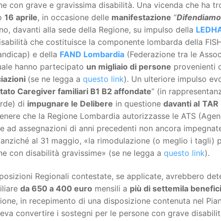
e con grave e gravissima disabilità. Una vicenda che ha tr
o
16 aprile
, in occasione delle
manifestazione
“
Difendiamo t
no, davanti alla sede della Regione, su impulso della
LEDHA
sabilità che costituisce la componente lombarda della FIS
andicap) e della
FAND Lombardia
(Federazione tra le Associ
quale hanno partecipato
un migliaio di persone
provenienti d
iazioni
(se ne legga a
questo link
). Un ulteriore impulso ev
ato Caregiver familiari B1 B2 affondate
” (in rappresentan
rde) di
impugnare le Delibere
in questione
davanti al
TAR
enere che la Regione Lombardia autorizzasse le ATS (Agenzie
ve ad assegnazioni di anni precedenti non ancora impegnate e 
anziché al 31 maggio, «la rimodulazione (o meglio i tagli) p
e con disabilità gravissime» (se ne legga a
questo link
).
posizioni Regionali contestate, se applicate, avrebbero de
iliare
da 650 a 400 euro
mensili a
più di settemila benefic
ione, in recepimento di una disposizione contenuta nel Pian
eva convertire i sostegni per le persone con grave disabilità