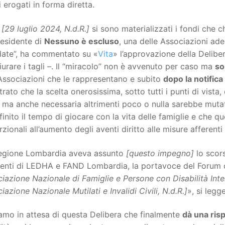
i erogati in forma diretta.
i
[29 luglio 2024, N.d.R.]
si sono materializzati i fondi che 
residente di
Nessuno è escluso
, una delle Associazioni ade
date”, ha commentato su «
Vita
» l’approvazione della Delibe
urare i tagli –. Il “miracolo” non è avvenuto per caso ma
so
Associazioni che le rappresentano e subito
dopo la notifica
rato che la scelta onerosissima, sotto tutti i punti di vista,
 ma anche necessaria altrimenti poco o nulla sarebbe muta
finito il tempo di giocare con la vita delle famiglie e che q
zionali all’aumento degli aventi diritto alle misure afferen
egione Lombardia aveva assunto
[questo impegno]
lo scor
denti di LEDHA e FAND Lombardia, la portavoce del Forum 
iazione Nazionale di Famiglie e Persone con Disabilità Intel
iazione Nazionale Mutilati e Invalidi Civili, N.d.R.]
», si legg
amo in attesa di questa Delibera che finalmente
dà una ris