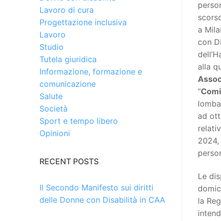
person
Lavoro di cura
scors
Progettazione inclusiva
a Mila
Lavoro
con Di
Studio
dell’H
Tutela giuridica
alla 
Informazione, formazione e
Assoc
comunicazione
“
Comit
Salute
lomba
Società
ad ott
Sport e tempo libero
relati
Opinioni
2024, 
person
RECENT POSTS
Le dis
Il Secondo Manifesto sui diritti
domic
delle Donne con Disabilità in CAA
la Reg
intend