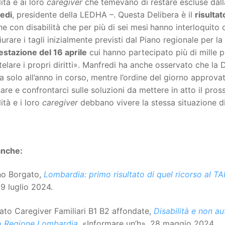
lità e ai loro
caregiver
che temevano di restare escluse dal
edi
, presidente della LEDHA –. Questa Delibera è il
risulta
e con disabilità che per più di sei mesi
hanno interloquito c
urare i tagli inizialmente previsti dal Piano regionale per la
estazione del 16 aprile
cui hanno partecipato più di mille p
telare i propri diritti». Manfredi ha anche osservato che la D
a solo all’anno in corso, mentre l’ordine del giorno approvato
are e confrontarci sulle soluzioni da mettere in atto il pro
ità e i loro
caregiver
debbano vivere la stessa situazione d
anche:
no Borgato,
Lombardia: primo risultato di quel ricorso al T
 9 luglio 2024.
ato Caregiver Familiari B1 B2 affondate,
Disabilità e non au
o Regione Lombardia
, «Informare un’h», 28 maggio 2024.