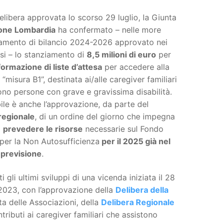
libera approvata lo scorso 29 luglio, la Giunta
one Lombardia
ha confermato – nelle more
tamento di bilancio 2024-2026 approvato nei
rsi – lo stanziamento di
8,5 milioni di euro
per
formazione di liste d’attesa
per accedere alla
“misura B1”, destinata ai/alle caregiver familiari
ono persone con grave e gravissima disabilità.
le è anche l’approvazione, da parte del
regionale
, di un ordine del giorno che impegna
a
prevedere le risorse
necessarie sul Fondo
per la Non Autosufficienza
per il 2025 già nel
i previsione
.
 gli ultimi sviluppi di una vicenda iniziata il 28
023, con l’approvazione della
Delibera della
a delle Associazioni, della
Delibera Regionale
ributi ai caregiver familiari che assistono