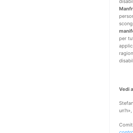
disabi
destinatarie di interventi. Una
Manfr
visione più moderna le guarda
person
come soggetti che devono
scongi
essere messi in condizione di
manif
autodeterminarsi. Non è,
per tu
ovviamente, solo una questione
applic
di parole, ma di fornire strumenti
ragion
che mettano la persona con
disabil
disabilità in condizione di
compiere liberamente tutte le
scelte che riguardano la sua vita.
È un progetto ambizioso, a volte
Vedi 
anche faticoso, ma è l’unica via
per la libertà. Tra i tanti strumenti
Stefa
che possiamo utilizzare per
un’h»,
realizzare questo progetto,
l’accesso all’informazione ha
Comit
un’importanza strategica. Posto
contr