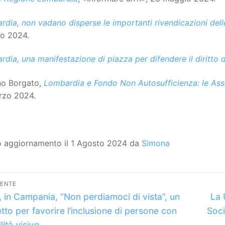
dia, non vadano disperse le importanti rivendicazioni dell
o 2024.
dia, una manifestazione di piazza per difendere il diritto d
no Borgato,
Lombardia e Fondo Non Autosufficienza: le Ass
rzo 2024.
o aggiornamento il 1 Agosto 2024 da
Simona
vigazione
DENTE
lo
Art
icoli
a, in Campania, “Non perdiamoci di vista”, un
La 
dente:
suc
tto per favorire l’inclusione di persone con
Soci
lità visive