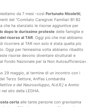
chiediamo da 7 mesi –così
Fortunato Nicoletti
,
renti del “Comitato Caregiver Familiari B1 B2
ra che ha stanziato le risorse aggiuntive per
lo dopo le durissime proteste
delle famiglie e
 del ricorso al TAR
. Oggi più che mai abbiamo
 di ricorrere al TAR non solo è stata quella più
to. Oggi per l’ennesima volta abbiamo ribadito
ueste risorse devono diventare strutturali e
ti al Fondo Nazionale per la Non Autosufficienza».
so 29 maggio, al termine di un incontro con i
del Terzo Settore, Anffas Lombardia
lettive e del Neurosviluppo, N.d.R.]
e Anmic
e nel sito della LEDHA.
posta certa
alle tante persone con gravissima