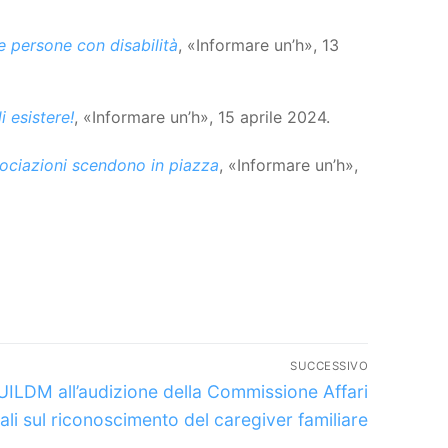
e persone con disabilità
, «Informare un’h», 13
i esistere!
, «Informare un’h», 15 aprile 2024.
ociazioni scendono in piazza
, «Informare un’h»,
SUCCESSIVO
icolo
UILDM all’audizione della Commissione Affari
cessivo:
ali sul riconoscimento del caregiver familiare