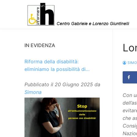
Vai
al
contenuto
Lom
IN EVIDENZA
Riforma della disabilità:
SIM
eliminiamo la possibilità di
istituzionalizzare le persone
Pubblicato il
20 Giugno 2025
da
Simona
Con un
dell’a
evitar
che as
Consig
Nazion