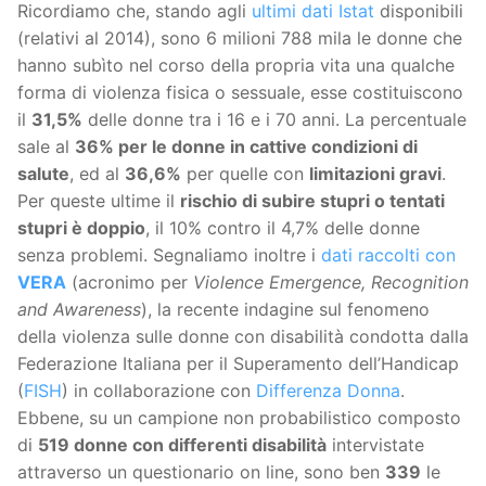
Ricordiamo che, stando agli
ultimi dati Istat
disponibili
(relativi al 2014), sono 6 milioni 788 mila le donne che
hanno subìto nel corso della propria vita una qualche
forma di violenza fisica o sessuale, esse costituiscono
il
31,5%
delle donne tra i 16 e i 70 anni. La percentuale
sale al
36% per le donne in cattive condizioni di
salute
, ed al
36,6%
per quelle con
limitazioni gravi
.
Per queste ultime il
rischio di subire stupri o tentati
stupri è doppio
, il 10% contro il 4,7% delle donne
senza problemi. Segnaliamo inoltre i
dati raccolti con
VERA
(acronimo per
Violence Emergence, Recognition
and Awareness
), la recente indagine sul fenomeno
della violenza sulle donne con disabilità condotta dalla
Federazione Italiana per il Superamento dell’Handicap
(
FISH
) in collaborazione con
Differenza Donna
.
Ebbene, su un campione non probabilistico composto
di
519 donne con differenti disabilità
intervistate
attraverso un questionario on line, sono ben
339
le