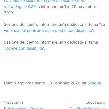
La violenza sulle donne con disabilità: i dati
dell’indagine FISH
, «Informare un’h», 20 novembre
2019.
Sezione del centro Informare un’h dedicata al tema “
La
violenza nei confronti delle donne con disabilità
”.
Sezione del centro Informare un’h dedicata al tema
“
Donne con disabilità
”.
Ultimo aggiornamento il 3 Febbraio 2020 da
Simona
Navigazione
PRECEDENTE
SUCCESSIVO
articoli
Articolo
Articolo
Pubblicato il Quarto
Gli Obiettivi per lo