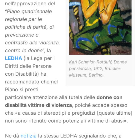
nell’approvazione del
“
Piano quadriennale
regionale per le
politiche di parità, di
prevenzione e
contrasto alla violenza
contro le donne
“, la
LEDHA
(la Lega per i
Karl Schmidt-Rottluff,
Donna
Diritti delle Persone
pensierosa
, 1912, Brücke-
con Disabilità) ha
Museum, Berlino.
raccomandato che nel
Piano si presti
particolare attenzione alla tutela delle
donne con
disabilità vittime di violenza
, poiché accade spesso
che «a causa di stereotipi e pregiudizi [queste ultime]
non sono ritenute come potenziali vittime di abusi».
Ne dà
notizia
la stessa LEDHA segnalando che, a