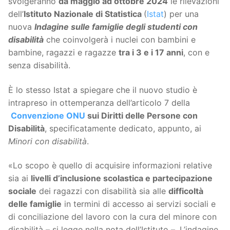
svolgeranno
da maggio ad ottobre 2024
le rilevazioni
dell’
Istituto Nazionale di Statistica
(
Istat
) per una
nuova
Indagine sulle famiglie degli studenti con
disabilità
che coinvolgerà i nuclei con bambini e
bambine, ragazzi e ragazze
tra i 3 e i 17 anni
, con e
senza disabilità.
È lo stesso Istat a spiegare che il nuovo studio è
intrapreso in ottemperanza dell’articolo 7 della
Convenzione ONU
sui Diritti delle Persone con
Disabilità
, specificatamente dedicato, appunto, ai
Minori con disabilità
.
«Lo scopo è quello di acquisire informazioni relative
sia ai
livelli d’inclusione scolastica e partecipazione
sociale
dei ragazzi con disabilità sia alle
difficoltà
delle famiglie
in termini di accesso ai servizi sociali e
di conciliazione del lavoro con la cura del minore con
disabilità – si legge nella nota dell’Istituto –. L’indagine