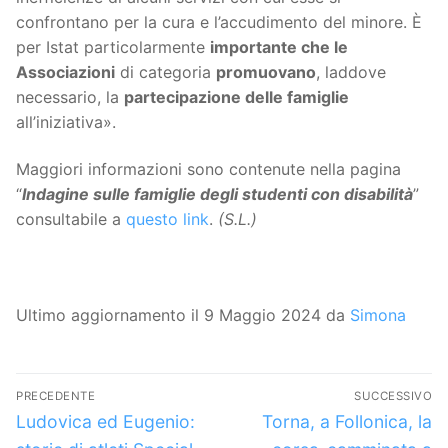
confrontano per la cura e l’accudimento del minore. È
per Istat particolarmente
importante che le
Associazioni
di categoria
promuovano
, laddove
necessario, la
partecipazione delle famiglie
all’iniziativa».
Maggiori informazioni sono contenute nella pagina
“
Indagine sulle famiglie degli studenti con disabilità
”
consultabile a
questo link
.
(S.L.)
Ultimo aggiornamento il 9 Maggio 2024 da
Simona
Navigazione
PRECEDENTE
SUCCESSIVO
articoli
Articolo
Articolo
Ludovica ed Eugenio:
Torna, a Follonica, la
precedente:
successivo: