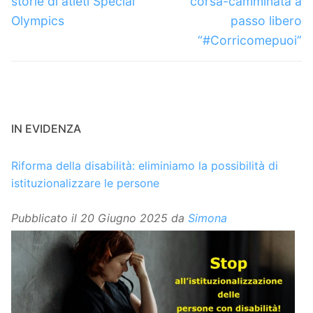
storie di atleti Special
corsa-camminata a
Olympics
passo libero
“#Corricomepuoi”
IN EVIDENZA
Riforma della disabilità: eliminiamo la possibilità di
istituzionalizzare le persone
Pubblicato il
20 Giugno 2025
da
Simona