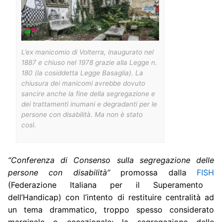
L’ex manicomio di Volterra, inaugurato nel
1887 e chiuso nel 1978 grazie alla Legge n.
180 (la cosiddetta Legge Basaglia). La
chiusura dei manicomi avrebbe dovuto
sancire anche la fine della segregazione e
dei trattamenti inumani e degradanti per le
persone con disabilità. Ma non è stato
così.
“Conferenza di Consenso sulla segregazione delle
persone con disabilità”
promossa dalla
FISH
(Federazione Italiana per il Superamento
dell’Handicap) con l’intento di restituire centralità ad
un tema drammatico, troppo spesso considerato
marginale o eccezionale: la segregazione delle