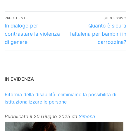
Navigazione
PRECEDENTE
SUCCESSIVO
articoli
Articolo
Articolo
In dialogo per
Quanto è sicura
precedente:
successivo:
contrastare la violenza
l’altalena per bambini in
di genere
carrozzina?
IN EVIDENZA
Riforma della disabilità: eliminiamo la possibilità di
istituzionalizzare le persone
Pubblicato il
20 Giugno 2025
da
Simona