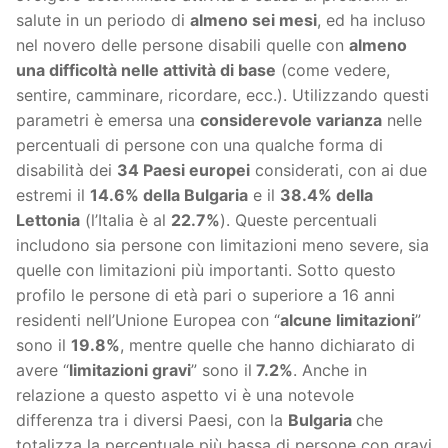
salute in un periodo di
almeno sei mesi
, ed ha incluso
nel novero delle persone disabili quelle con
almeno
una difficoltà nelle attività di base
(come vedere,
sentire, camminare, ricordare, ecc.). Utilizzando questi
parametri è emersa una
considerevole varianza
nelle
percentuali di persone con una qualche forma di
disabilità dei
34 Paesi europei
considerati, con ai due
estremi il
14.6% della Bulgaria
e il
38.4% della
Lettonia
(l’Italia è al
22.7%
). Queste percentuali
includono sia persone con limitazioni meno severe, sia
quelle con limitazioni più importanti. Sotto questo
profilo le persone di età pari o superiore a 16 anni
residenti nell’Unione Europea con “
alcune limitazioni
”
sono il
19.8%
, mentre quelle che hanno dichiarato di
avere “
limitazioni gravi
” sono il
7.2%
. Anche in
relazione a questo aspetto vi è una notevole
differenza tra i diversi Paesi, con la
Bulgaria
che
totalizza la percentuale più bassa di persone con gravi