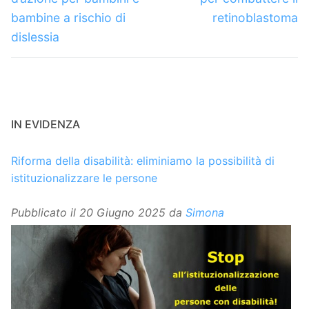
bambine a rischio di
retinoblastoma
dislessia
IN EVIDENZA
Riforma della disabilità: eliminiamo la possibilità di
istituzionalizzare le persone
Pubblicato il
20 Giugno 2025
da
Simona