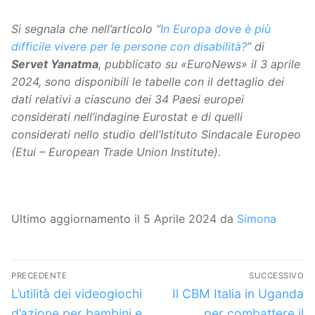
Si segnala che nell’articolo “
In Europa dove è più
difficile vivere per le persone con disabilità?
” di
Servet Yanatma
, pubblicato su «EuroNews» il 3 aprile
2024, sono disponibili le tabelle con il dettaglio dei
dati relativi a ciascuno dei 34 Paesi europei
considerati nell’indagine Eurostat e di quelli
considerati nello studio dell’Istituto Sindacale Europeo
(Etui – European Trade Union Institute).
Ultimo aggiornamento il 5 Aprile 2024 da
Simona
Navigazione
PRECEDENTE
SUCCESSIVO
articoli
Articolo
Articolo
L’utilità dei videogiochi
Il CBM Italia in Uganda
precedente:
successivo:
d’azione per bambini e
per combattere il