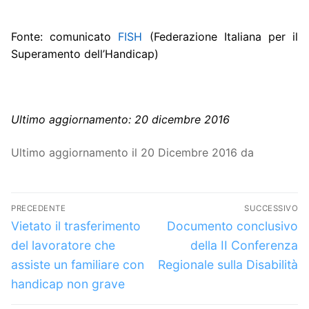
Fonte: comunicato
FISH
(Federazione Italiana per il
Superamento dell’Handicap)
Ultimo aggiornamento: 20 dicembre 2016
Ultimo aggiornamento il 20 Dicembre 2016 da
Navigazione
PRECEDENTE
SUCCESSIVO
articoli
Articolo
Articolo
Vietato il trasferimento
Documento conclusivo
precedente:
successivo:
del lavoratore che
della II Conferenza
assiste un familiare con
Regionale sulla Disabilità
handicap non grave