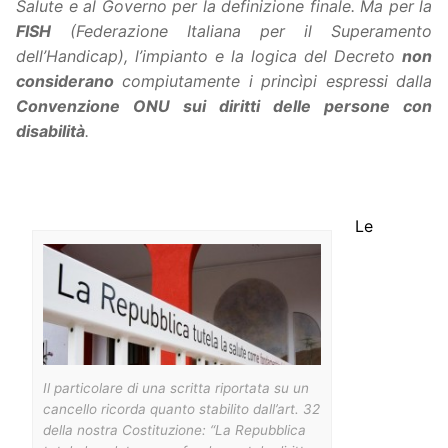
Salute e al Governo per la definizione finale. Ma per la
FISH
(Federazione Italiana per il Superamento
dell’Handicap), l’impianto e la logica del Decreto
non
considerano
compiutamente i princìpi espressi dalla
Convenzione ONU sui diritti delle persone con
disabilità
.
Le
Il particolare di una scritta riportata su un
cancello ricorda quanto stabilito dall’art. 32
della nostra Costituzione: “La Repubblica