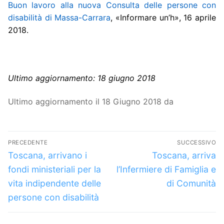
Buon lavoro alla nuova Consulta delle persone con
disabilità di Massa-Carrara
,
«Informare un’h», 16 aprile
2018.
Ultimo aggiornamento: 18 giugno 2018
Ultimo aggiornamento il 18 Giugno 2018 da
Navigazione
PRECEDENTE
SUCCESSIVO
articoli
Articolo
Articolo
Toscana, arrivano i
Toscana, arriva
precedente:
successivo:
fondi ministeriali per la
l’Infermiere di Famiglia e
vita indipendente delle
di Comunità
persone con disabilità