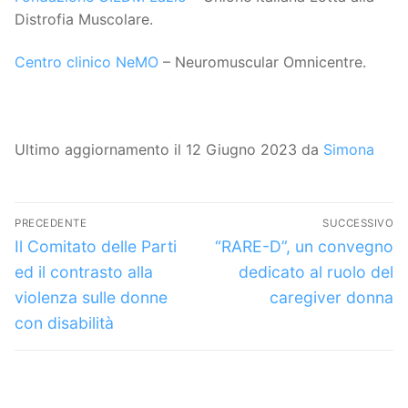
Distrofia Muscolare.
Centro clinico NeMO
– Neuromuscular Omnicentre.
Ultimo aggiornamento il 12 Giugno 2023 da
Simona
Navigazione
PRECEDENTE
SUCCESSIVO
articoli
Articolo
Articolo
Il Comitato delle Parti
“RARE-D”, un convegno
precedente:
successivo:
ed il contrasto alla
dedicato al ruolo del
violenza sulle donne
caregiver donna
con disabilità