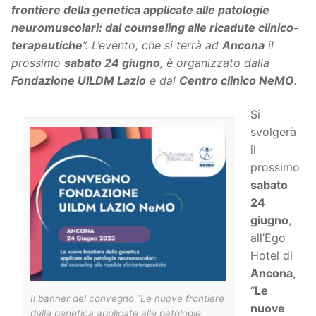
frontiere della genetica applicate alle patologie
neuromuscolari: dal counseling alle ricadute clinico-
terapeutiche
”. L’evento, che si terrà ad
Ancona
il
prossimo
sabato 24 giugno
, è organizzato dalla
Fondazione UILDM Lazio
e dal
Centro clinico NeMO
.
Si
svolgerà
il
prossimo
sabato
24
giugno
,
all’Ego
Hotel di
Ancona
,
“
Le
Il banner del convegno “Le nuove frontiere
nuove
della genetica applicate alle patologie