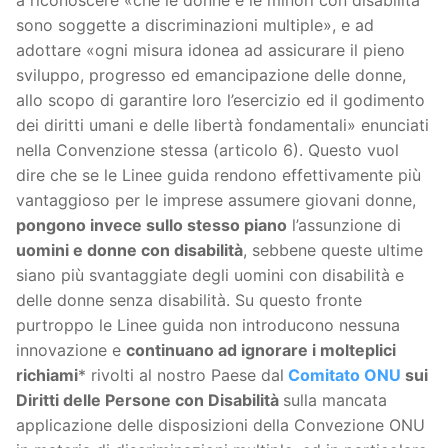
a riconoscere «che le donne e le minori con disabilità
sono soggette a discriminazioni multiple», e ad
adottare «ogni misura idonea ad assicurare il pieno
sviluppo, progresso ed emancipazione delle donne,
allo scopo di garantire loro l’esercizio ed il godimento
dei diritti umani e delle libertà fondamentali» enunciati
nella Convenzione stessa (articolo 6). Questo vuol
dire che se le Linee guida rendono effettivamente più
vantaggioso per le imprese assumere giovani donne,
pongono invece sullo stesso piano
l’assunzione di
uomini e donne con disabilità
, sebbene queste ultime
siano più svantaggiate degli uomini con disabilità e
delle donne senza disabilità. Su questo fronte
purtroppo le Linee guida non introducono nessuna
innovazione e
continuano ad ignorare i molteplici
richiami
* rivolti al nostro Paese dal
Comitato ONU
sui
Diritti delle Persone con Disabilità
sulla mancata
applicazione delle disposizioni della Convezione ONU