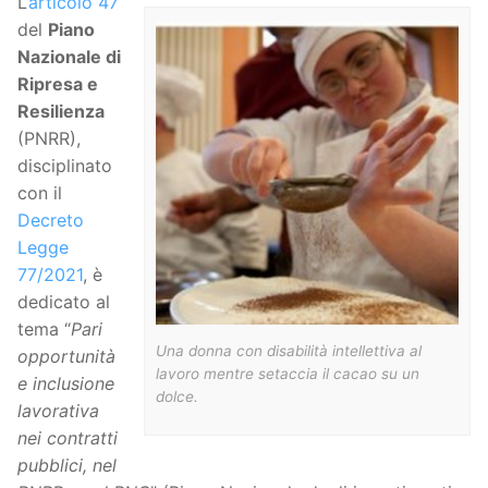
L’
articolo 47
del
Piano
Nazionale di
Ripresa e
Resilienza
(PNRR),
disciplinato
con il
Decreto
Legge
77/2021
, è
dedicato al
tema “
Pari
Una donna con disabilità intellettiva al
opportunità
lavoro mentre setaccia il cacao su un
e inclusione
dolce.
lavorativa
nei contratti
pubblici, nel