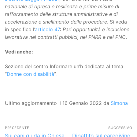
nazionale di ripresa e resilienza e prime misure di
rafforzamento delle strutture amministrative e di
accelerazione e snellimento delle procedure
. Si veda
in specifico l’
articolo 47
:
Pari opportunità e inclusione
lavorativa nei contratti pubblici, nel PNRR e nel PNC
.
Vedi anche:
Sezione del centro Informare un’h dedicata al tema
“
Donne con disabilità
”.
Ultimo aggiornamento il 16 Gennaio 2022 da
Simona
Navigazione
PRECEDENTE
SUCCESSIVO
articoli
Articolo
Articolo
Sui cani guida in Chiesa
Dibattito sul caregiving,