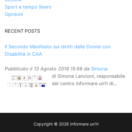
Sport e tempo libero
Opinioni
RECENT POSTS
Il Secondo Manifesto sui diritti delle Donne con
Disabilità in CAA
Pubblicato il
13 Agosto 2019 15:56
da
Simona
di Simona Lancioni, responsabile
del centro Informare un’h di
Peccioli (Pisa) Dopo la
traduzione in lingua italiana, e la versione facile da
leggere, arriva ora la versione in comunicazione
aumentativa alternativa (CAA) del “Secondo Manifesto
sui diritti delle Donne e delle Ragazze con Disabilità
Copyright © 2026 Informare un'H
nell’Unione Europea”. La rivendicazione ed il