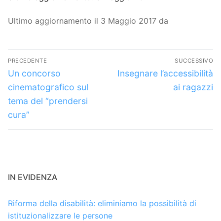
Ultimo aggiornamento il 3 Maggio 2017 da
Navigazione
PRECEDENTE
SUCCESSIVO
articoli
Articolo
Articolo
Un concorso
Insegnare l’accessibilità
precedente:
successivo:
cinematografico sul
ai ragazzi
tema del “prendersi
cura”
IN EVIDENZA
Riforma della disabilità: eliminiamo la possibilità di
istituzionalizzare le persone