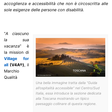
accoglienza e accessibilità che non è circoscritta alle
sole esigenze delle persone con disabilità.
“
A ciascuno
la sua
vacanza
” è
la mission di
Village for
all
(V4A®)
, il
Marchio
Qualità
Una bella immagine tratta dalla “Guida
all’ospitalità accessibile” nel Centro/Sud
Italia, essa introduce la sezione dedicata
alla Toscana mostrando un tipico
paesaggio collinare di questa regione.