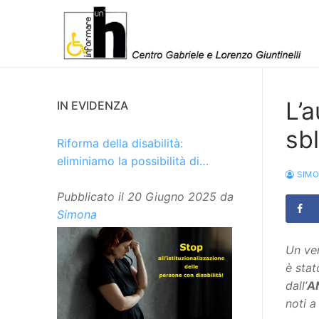
Vai
al
contenuto
L’a
IN EVIDENZA
sbl
Riforma della disabilità:
eliminiamo la possibilità di
SIM
istituzionalizzare le persone
Pubblicato il
20 Giugno 2025
da
Simona
Un ver
è stat
dall’
A
noti a