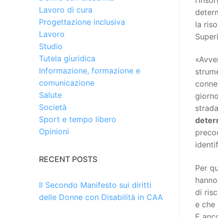
Lavoro di cura
determ
Progettazione inclusiva
la ris
Lavoro
Superi
Studio
Tutela giuridica
«Avven
Informazione, formazione e
strume
comunicazione
connes
Salute
giorno
Società
strada
Sport e tempo libero
deter
Opinioni
preco
identi
RECENT POSTS
Per qu
hanno 
Il Secondo Manifesto sui diritti
di ris
delle Donne con Disabilità in CAA
e che 
E anco