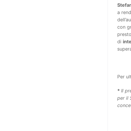
destinatarie di interventi. Una
Stefa
visione più moderna le guarda
a rend
come soggetti che devono
dell’a
essere messi in condizione di
con gr
autodeterminarsi. Non è,
presto
ovviamente, solo una questione
di
int
di parole, ma di fornire strumenti
supera
che mettano la persona con
disabilità in condizione di
compiere liberamente tutte le
scelte che riguardano la sua vita.
Per ul
È un progetto ambizioso, a volte
anche faticoso, ma è l’unica via
*
Il p
per la libertà. Tra i tanti strumenti
per il
che possiamo utilizzare per
conce
realizzare questo progetto,
l’accesso all’informazione ha
un’importanza strategica. Posto