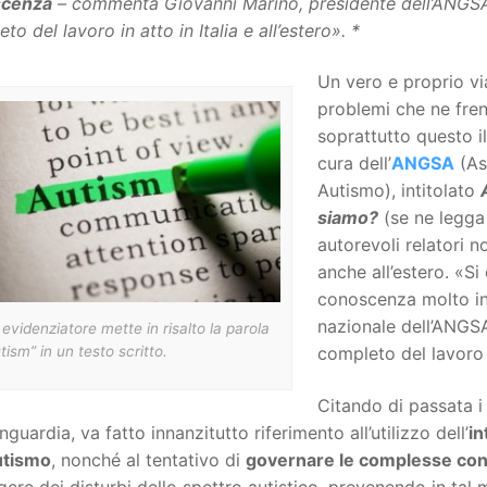
scenza
– commenta Giovanni Marino, presidente dell’ANGSA 
to del lavoro in atto in Italia e all’estero». *
Un vero e proprio vi
problemi che ne fren
soprattutto questo i
cura dell’
ANGSA
(As
Autismo), intitolato
siamo?
(se ne legga
autorevoli relatori no
anche all’estero. «S
conoscenza molto i
nazionale dell’ANGSA
evidenziatore mette in risalto la parola
tism” in un testo scritto.
completo del lavoro in
Citando di passata i 
anguardia, va fatto innanzitutto riferimento all’utilizzo dell’
in
utismo
, nonché al tentativo di
governare le complesse con
rgere dei disturbi dello spettro autistico, prevenendo in t