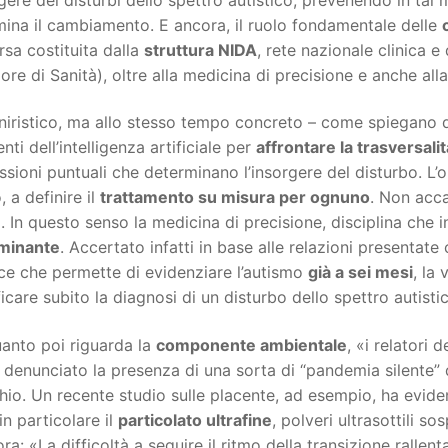
ina il cambiamento. E ancora, il ruolo fondamentale delle
orsa costituita dalla
struttura NIDA
, rete nazionale clinica e
ore di Sanità), oltre alla medicina di precisione e anche all
iristico, ma allo stesso tempo concreto – come spiegano dal
nti dell’intelligenza artificiale per
affrontare la trasversalit
sioni puntuali che determinano l’insorgere del disturbo. L’o
, a definire il
trattamento su misura per ognuno
. Non acca
. In questo senso la medicina di precisione, disciplina che i
minante
. Accertato infatti in base alle relazioni presentate
ce che permette di evidenziare l’autismo
già a sei mesi
, la
ficare subito la diagnosi di un disturbo dello spettro autisti
anto poi riguarda la
componente ambientale
, «i relatori
denunciato la presenza di una sorta di “pandemia silente” d
chio. Un recente studio sulle placente, ad esempio, ha evid
in particolare il
particolato ultrafine
, polveri ultrasottili so
ra: «La difficoltà a seguire il ritmo della transizione rallen