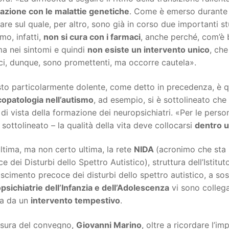
lazione con le malattie genetiche
. Come è emerso durante 
are sul quale, per altro, sono già in corso due importanti s
smo, infatti,
non si cura con i farmaci
, anche perché, com’è 
a nei sintomi e quindi
non esiste un intervento unico
, che
ci, dunque, sono promettenti, ma occorre cautela».
to particolarmente dolente, come detto in precedenza, è q
copatologia nell’autismo
, ad esempio, si è sottolineato che
di vista della formazione dei neuropsichiatri. «Per le person
 sottolineato – la qualità della vita deve collocarsi
dentro u
ltima, ma non certo ultima, la rete
NIDA
(acronimo che sta 
e dei Disturbi dello Spettro Autistico), struttura dell’Istitut
scimento precoce dei disturbi dello spettro autistico, a so
sichiatrie dell’Infanzia e dell’Adolescenza
vi sono colleg
ta da un
intervento tempestivo
.
usura del convegno,
Giovanni Marino
, oltre a ricordare l’i