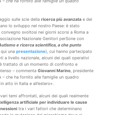
– che ha fornito alle famiglie un quadro
aggio sulle scie della
ricerca più avanzata
e dei
ano lo sviluppo nel nostro Paese: è stato
l convegno svoltosi nei giorni scorsi a Roma a
sociazione Nazionale Genitori perSone con
Autismo e ricerca scientifica, a che punto
 qui una
presentazione
), cui hanno partecipato
ti a livello nazionale, alcuni dei quali operativi
i è trattato di un momento di confronto e
ntenso – commenta
Giovanni Marino
, presidente
 – che ha fornito alle famiglie un quadro
 atto in Italia e all’estero».
vari temi affrontati, alcuni dei quali realmente
telligenza artificiale per individuare le cause
nessioni
tra i vari fattori che determinano
al modo la mutazione del microbioma dove si