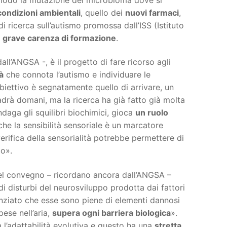
condizioni ambientali
, quello dei
nuovi farmaci
,
 di ricerca sull’autismo promossa dall’ISS (Istituto
a
grave carenza di formazione
.
l’ANGSA -, è il progetto di fare ricorso agli
à
che connota l’autismo e individuare le
biettivo è segnatamente quello di arrivare, un
drà domani, ma la ricerca ha già fatto già molta
ndaga gli squilibri biochimici, gioca
un ruolo
 che la sensibilità sensoriale è un marcatore
 verifica della sensorialità potrebbe permettere di
co».
 del convegno – ricordano ancora dall’ANGSA –
i disturbi del neurosviluppo prodotta dai fattori
enziato che esse sono piene di elementi dannosi
spese nell’aria,
supera ogni barriera biologica
».
ta l’adattabilità evolutiva e questo ha una
stretta