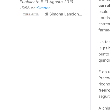
Pubblicato il
13 Agosto 2019
corre
15:56
da
Simona
esplor
di Simona Lancioni,
L’auti
responsabile del
estrem
centro Informare un’h di Peccioli
farma
(Pisa) Dopo la traduzione in
lingua italiana, e la versione facile
Un tas
da leggere, arriva ora la versione
la
psi
in comunicazione aumentativa
punto 
alternativa (CAA) del “Secondo
quindi
Manifesto sui diritti delle Donne e
delle Ragazze con Disabilità
E da u
nell’Unione Europea”. La
Precoc
rivendicazione ed il godimento
ricono
dei diritti passa anche attraverso
Neurop
l’accessibilità dell’informazione.
segui
L’approccio assistenziale guarda
alle persone con disabilità come
A chi