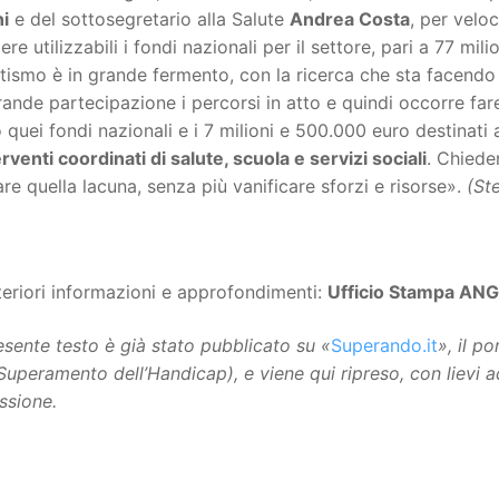
ni
e del sottosegretario alla Salute
Andrea Costa
, per velo
ere utilizzabili i fondi nazionali per il settore, pari a 77 mi
utismo è in grande fermento, con la ricerca che sta facendo
ande partecipazione i percorsi in atto e quindi occorre fare
 quei fondi nazionali e i 7 milioni e 500.000 euro destinati al
erventi coordinati di salute, scuola e servizi sociali
. Chiede
re quella lacuna, senza più vanificare sforzi e risorse».
(St
teriori informazioni e approfondimenti:
Ufficio Stampa AN
resente testo è già stato pubblicato su «
Superando.it
», il p
 Superamento dell’Handicap), e viene qui ripreso, con lievi 
ssione.