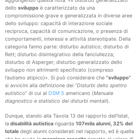
aggiungendo questa nota: «Il disturbo generalizzato
dello
sviluppo
è caratterizzato da una
compromissione grave e generalizzata in diverse aree
dello sviluppo: capacità di interazione sociale
reciproca, capacità di comunicazione, o presenza di
comportamenti, interessi e attività stereotipate. Della
categoria fanno parte: disturbo autistico; disturbo di
Rett; disturbo disintegrativo della fanciullezza;
disturbo di Asperger; disturbo generalizzato dello
sviluppo non altrimenti specificato (compreso
l’autismo atipico)». Si può considerare che
“sviluppo”
si avvicini alla definizione dei “
Disturbi dello spettro
autistico
” di cui al
DSM 5
americano (
Manuale
diagnostico e statistico dei disturbi mentali
).
Dunque, stando alla Tavola 13 del rapporto dell’Istat,
la
disabilità autistica
riguarda
107mila alunni, 32% del
totale
degli alunni considerati nel rapporto, ed è quella