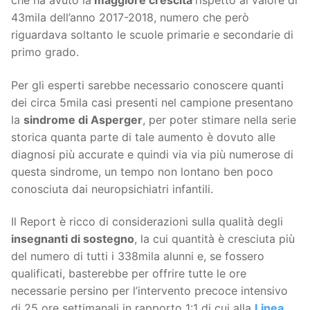
che ha avuto la
maggiore crescita
rispetto al valore di
43mila dell’anno 2017-2018, numero che però
riguardava soltanto le scuole primarie e secondarie di
primo grado.
Per gli esperti sarebbe necessario conoscere quanti
dei circa 5mila casi presenti nel campione presentano
la
sindrome di Asperger
, per poter stimare nella serie
storica quanta parte di tale aumento è dovuto alle
diagnosi più accurate e quindi via via più numerose di
questa sindrome, un tempo non lontano ben poco
conosciuta dai neuropsichiatri infantili.
Il Report è ricco di considerazioni sulla qualità degli
insegnanti di sostegno
, la cui quantità è cresciuta più
del numero di tutti i 338mila alunni e, se fossero
qualificati, basterebbe per offrire tutte le ore
necessarie persino per l’intervento precoce intensivo
di 25 ore settimanali in rapporto 1:1 di cui alla
Linea