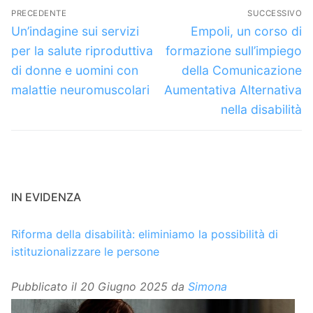
Navigazione
PRECEDENTE
SUCCESSIVO
articoli
Articolo
Articolo
Un’indagine sui servizi
Empoli, un corso di
precedente:
successivo:
per la salute riproduttiva
formazione sull’impiego
di donne e uomini con
della Comunicazione
malattie neuromuscolari
Aumentativa Alternativa
nella disabilità
IN EVIDENZA
Riforma della disabilità: eliminiamo la possibilità di
istituzionalizzare le persone
Pubblicato il
20 Giugno 2025
da
Simona