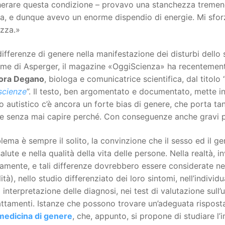
erare questa condizione – provavo una stanchezza tremenda
ia, e dunque avevo un enorme dispendio di energie. Mi sfo
ezza.»
differenze di genere nella manifestazione dei disturbi dello s
ome di Asperger, il magazine «OggiScienza» ha recentemen
ora Degano
, biologa e comunicatrice scientifica, dal titolo 
scienze
”. Il testo, ben argomentato e documentato, mette in
o autistico c’è ancora un forte bias di genere, che porta ta
se senza mai capire perché. Con conseguenze anche gravi pe
blema è sempre il solito, la convinzione che il sesso ed il ge
salute e nella qualità della vita delle persone. Nella realtà
amente, e tali differenze dovrebbero essere considerate nell
lità), nello studio differenziato dei loro sintomi, nell’individ
 interpretazione delle diagnosi, nei test di valutazione sull’
attamenti. Istanze che possono trovare un’adeguata risposta 
medicina di genere
, che, appunto, si propone di studiare l’