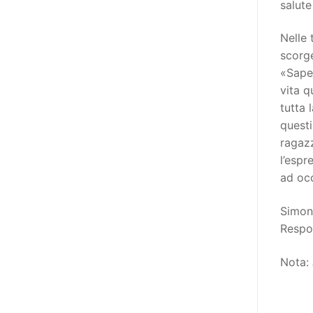
salute
destinatarie di interventi. Una
visione più moderna le guarda
Nelle 
come soggetti che devono
scorge
essere messi in condizione di
«Saper
autodeterminarsi. Non è,
vita q
ovviamente, solo una questione
tutta 
di parole, ma di fornire strumenti
questi
che mettano la persona con
ragazz
disabilità in condizione di
l’espr
compiere liberamente tutte le
ad oc
scelte che riguardano la sua vita.
È un progetto ambizioso, a volte
Simon
anche faticoso, ma è l’unica via
Respon
per la libertà. Tra i tanti strumenti
che possiamo utilizzare per
Nota:
realizzare questo progetto,
l’accesso all’informazione ha
un’importanza strategica. Posto