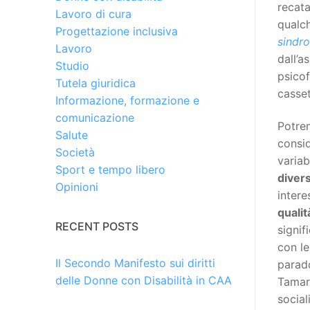
recata
Lavoro di cura
qualc
Progettazione inclusiva
sindro
Lavoro
dall’a
Studio
psicof
Tutela giuridica
casset
Informazione, formazione e
comunicazione
Potrem
Salute
consid
Società
variab
Sport e tempo libero
diver
Opinioni
intere
qualit
RECENT POSTS
signif
con l
Il Secondo Manifesto sui diritti
parado
delle Donne con Disabilità in CAA
Tamar
socia