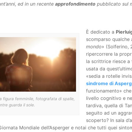
nt’anni, ed in un recente
approfondimento
pubblicato sul 
È dedicato a
Pierlui
scomparso qualche an
mondo
» (Solferino,
ripercorrere la prop
la scrittrice riesce a
usata da quest’ultimo
«sedia a rotelle invis
sindrome di Asperg
funzionamento» che s
livello cognitivo e n
 figura femminile, fotografata di spalle,
tre guarda il sole.
tardiva, quella di Ta
seguito ad un aggra
scoperto? In sala d’a
Giornata Mondiale dell’Asperger e notai che tutti quei sinto