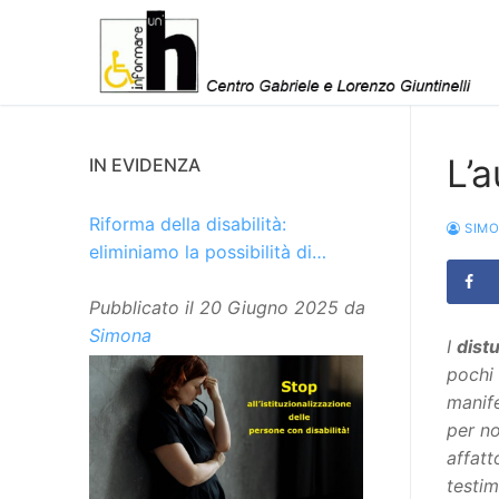
Vai
al
contenuto
L’
IN EVIDENZA
Riforma della disabilità:
SIM
eliminiamo la possibilità di
istituzionalizzare le persone
Pubblicato il
20 Giugno 2025
da
Simona
I
distu
pochi 
manif
per no
affatt
testim