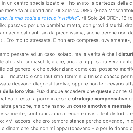
 in un centro specializzato e lì ho avuto la certezza della di
he mese fa al quotidiano «Il Sole 24 ORE» (Enza Moscarito
me, la mia sedia a rotelle invisibile”
, «Il Sole 24 ORE», 18 f
silo: passavo per una bambina matta, con gravi disturbi, d
armaci e calmanti sin da piccolissima, anche perché non d
ti. Ero molto stressata. E non ero compresa, ovviamente», si
mo pensare ad un caso isolato, ma la verità è che i
distur
erati disturbi maschili, e che, ancora oggi, sono veramente
ile del genere, e che evidenziano come essi possano manif
se
. Il risultato è che l’autismo femminile finisce spesso per
ssate ricevano diagnosi tardive, oppure non le ricevano aff
à della loro vita
. Può dunque accadere che queste donne si ri
icativa di essa, a porre in essere
strategie compensative
ch
e altre persone, ma che hanno un
costo emotivo e mentale
ssalmente, contribuiscono a rendere invisibile il disturbo 
o: «Mi accorsi che ero sempre stanca perché dovendo, in 
li e dinamiche che non mi appartenevano – e per le donne 