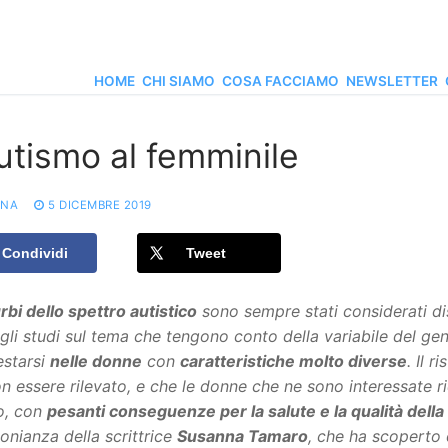
HOME
CHI SIAMO
COSA FACCIAMO
NEWSLETTER
autismo al femminile
ONA
5 DICEMBRE 2019
Condividi
Tweet
rbi dello spettro autistico
sono sempre stati considerati di
gli studi sul tema che tengono conto della variabile del g
estarsi
nelle donne
con
caratteristiche molto diverse
. Il 
n essere rilevato, e che le donne che ne sono interessate r
o, con
pesanti conseguenze per la salute e la qualità della 
onianza della scrittrice
Susanna Tamaro
, che ha scoperto 