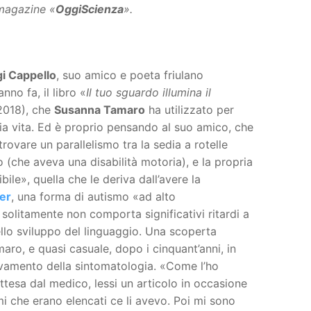
magazine «
OggiScienza
».
gi Cappello
, suo amico e poeta friulano
no fa, il libro «
Il tuo sguardo illumina il
 2018), che
Susanna Tamaro
ha utilizzato per
ria vita. Ed è proprio pensando al suo amico, che
 trovare un parallelismo tra la sedia a rotelle
 (che aveva una disabilità motoria), e la propria
ibile», quella che le deriva dall’avere la
er
, una forma di autismo «ad alto
olitamente non comporta significativi ritardi a
ello sviluppo del linguaggio. Una scoperta
maro, e quasi casuale, dopo i cinquant’anni, in
vamento della sintomatologia. «Come l’ho
ttesa dal medico, lessi un articolo in occasione
mi che erano elencati ce li avevo. Poi mi sono