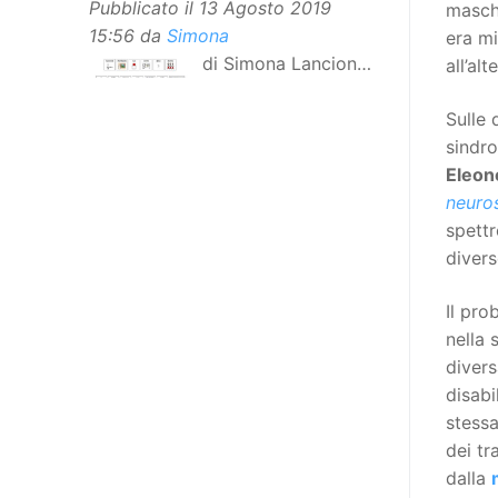
Pubblicato il
13 Agosto 2019
masch
15:56
da
Simona
era m
di Simona Lancioni,
all’alt
responsabile del
Sulle 
centro Informare un’h di Peccioli
sindr
(Pisa) Dopo la traduzione in
Eleon
lingua italiana, e la versione facile
neuro
da leggere, arriva ora la versione
spettr
in comunicazione aumentativa
diver
alternativa (CAA) del “Secondo
Manifesto sui diritti delle Donne e
Il pro
delle Ragazze con Disabilità
nella 
nell’Unione Europea”. La
divers
rivendicazione ed il godimento
disabi
dei diritti passa anche attraverso
stessa
l’accessibilità dell’informazione.
dei tr
L’approccio assistenziale guarda
dalla
alle persone con disabilità come