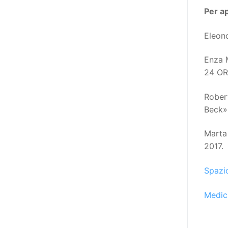
poi che tutta l’informazione
Per a
dovrebbe essere accessibile, ma
che non è possibile tradurre tutto
Eleon
simultaneamente, sarebbe
importante iniziare col rendere
Enza 
accessibili almeno i documenti
24 OR
che parlano i diritti. Proprio a
partire da queste considerazioni,
Rober
dopo aver prodotto la traduzione
Beck»
in lingua italiana, e la versione
facile da leggere (qui
Marta
la presentazione), abbiamo
2017.
deciso di realizzare la versione in
Spazi
comunicazione aumentativa
alternativa (CAA) del “Secondo
Medic
Manifesto sui diritti delle Donne e
delle Ragazze con Disabilità
nell’Unione Europea” (quello