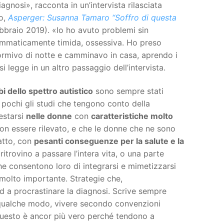
agnosi», racconta in un’intervista rilasciata
lo,
Asperger: Susanna Tamaro “Soffro di questa
ebbraio 2019). «Io ho avuto problemi sin
rammaticamente timida, ossessiva. Ho preso
ormivo di notte e camminavo in casa, aprendo i
 legge in un altro passaggio dell’intervista.
bi dello spettro autistico
sono sempre stati
 pochi gli studi che tengono conto della
estarsi
nelle donne
con
caratteristiche molto
 non essere rilevato, e che le donne che ne sono
atto, con
pesanti conseguenze per la salute e la
trovino a passare l’intera vita, o una parte
e consentono loro di integrarsi e mimetizzarsi
molto importante. Strategie che,
ed a procrastinare la diagnosi. Scrive sempre
qualche modo, vivere secondo convenzioni
questo è ancor più vero perché tendono a