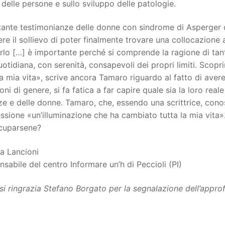
 delle persone e sullo sviluppo delle patologie.
tante testimonianze delle donne con sindrome di Asperger 
re il sollievo di poter finalmente trovare una collocazione a
lo […] è importante perché si comprende la ragione di tanti
uotidiana, con serenità, consapevoli dei propri limiti. Scopr
la mia vita», scrive ancora Tamaro riguardo al fatto di aver
oni di genere, si fa fatica a far capire quale sia la loro real
e e delle donne. Tamaro, che, essendo una scrittrice, conosc
essione «un’illuminazione che ha cambiato tutta la mia vita
cuparsene?
a Lancioni
sabile del centro Informare un’h di Peccioli (PI)
si ringrazia Stefano Borgato per la segnalazione dell’app