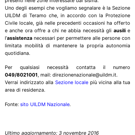
presenti nelle zone interessate dal sisma.
Uno degli esempi che vogliamo segnalare è la Sezione
UILDM di Teramo che, in accordo con la Protezione
Civile locale, già nelle precedenti occasioni ha offerto
e anche ora offre a chi ne abbia necessità gli
ausili
e
l’
assistenza
necessari per permettere alle persone con
limitata mobilità di mantenere la propria autonomia
quotidiana.
Per qualsiasi necessità contatta il numero
049/8021001
, mail:
direzionenazionale@uildm.it
.
Verrai indirizzato alla
Sezione locale
più vicina alla tua
area di residenza.
Fonte:
sito UILDM Nazionale
.
Ultimo aggiornamento: 3 novembre 2016