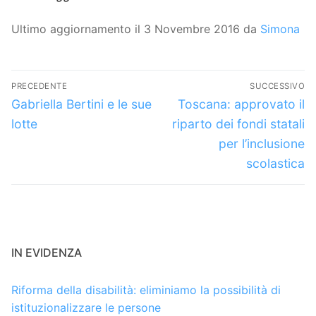
Ultimo aggiornamento il 3 Novembre 2016 da
Simona
Navigazione
PRECEDENTE
SUCCESSIVO
articoli
Articolo
Articolo
Gabriella Bertini e le sue
Toscana: approvato il
precedente:
successivo:
lotte
riparto dei fondi statali
per l’inclusione
scolastica
IN EVIDENZA
Riforma della disabilità: eliminiamo la possibilità di
istituzionalizzare le persone