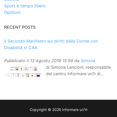
Sport e tempo libero
Opinioni
RECENT POSTS
Il Secondo Manifesto sui diritti delle Donne con
Disabilità in CAA
Pubblicato il
13 Agosto 2019 15:56
da
Simona
di Simona Lancioni, responsabile
del centro Informare un’h di
Peccioli (Pisa) Dopo la
traduzione in lingua italiana, e la versione facile da
leggere, arriva ora la versione in comunicazione
aumentativa alternativa (CAA) del “Secondo Manifesto
sui diritti delle Donne e delle Ragazze con Disabilità
Copyright © 2026 Informare un'H
nell’Unione Europea”. La rivendicazione ed il