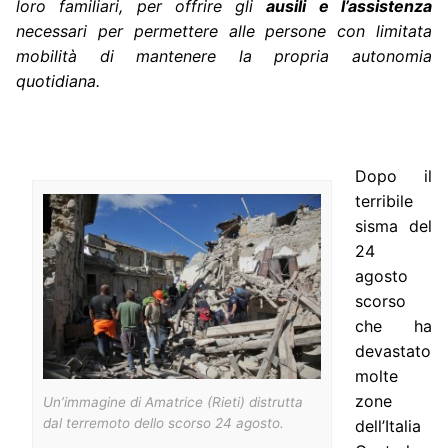
loro familiari, per offrire
gli
ausili e l’assistenza
necessari per permettere alle persone con limitata
mobilità di mantenere la propria autonomia
quotidiana.
Dopo il
terribile
sisma del
24
agosto
scorso
che ha
devastato
molte
zone
Un’immagine di Amatrice (Rieti) distrutta
dal terremoto dello scorso 24 agosto.
dell’Italia