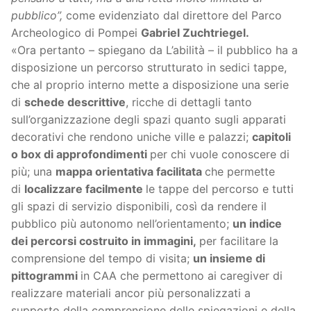
pubblico”,
come evidenziato dal direttore del Parco
Archeologico di Pompei
Gabriel Zuchtriegel.
«Ora pertanto – spiegano da L’abilità – il pubblico ha a
disposizione un percorso strutturato in sedici tappe,
che al proprio interno mette a disposizione una serie
di
schede descrittive
, ricche di dettagli tanto
sull’organizzazione degli spazi quanto sugli apparati
decorativi che rendono uniche ville e palazzi;
capitoli
o box di approfondimenti
per chi vuole conoscere di
più; una
mappa orientativa facilitata
che permette
di
localizzare facilmente
le tappe del percorso e tutti
gli spazi di servizio disponibili, così da rendere il
pubblico più autonomo nell’orientamento;
un indice
dei percorsi costruito in immagini,
per facilitare la
comprensione del tempo di visita;
un insieme di
pittogrammi
in CAA che permettono ai caregiver di
realizzare materiali ancor più personalizzati a
supporto della comprensione delle spiegazioni e della