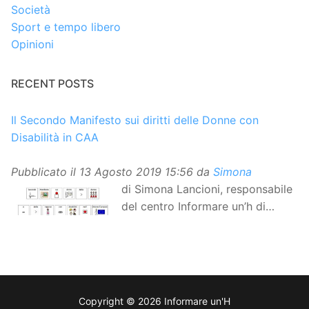
Società
Sport e tempo libero
Opinioni
RECENT POSTS
Il Secondo Manifesto sui diritti delle Donne con
Disabilità in CAA
Pubblicato il
13 Agosto 2019 15:56
da
Simona
di Simona Lancioni, responsabile
del centro Informare un’h di
Peccioli (Pisa) Dopo la
traduzione in lingua italiana, e la versione facile da
leggere, arriva ora la versione in comunicazione
aumentativa alternativa (CAA) del “Secondo Manifesto
sui diritti delle Donne e delle Ragazze con Disabilità
Copyright © 2026 Informare un'H