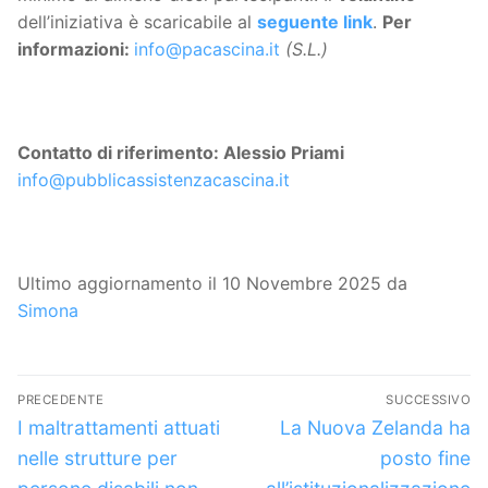
dell’iniziativa è scaricabile al
seguente link
.
Per
informazioni:
info@pacascina.it
(S.L.)
Contatto di riferimento: Alessio Priami
info@pubblicassistenzacascina.it
Ultimo aggiornamento il 10 Novembre 2025 da
Simona
Navigazione
PRECEDENTE
SUCCESSIVO
articoli
Articolo
Articolo
I maltrattamenti attuati
La Nuova Zelanda ha
precedente:
successivo:
nelle strutture per
posto fine