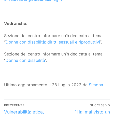
Vedi anche:
Sezione del centro Informare un’h dedicata al tema
“
Donne con disabilità: diritti sessuali e riproduttivi
”.
Sezione del centro Informare un’h dedicata al tema
“
Donne con disabilità
”.
Ultimo aggiornamento il 28 Luglio 2022 da
Simona
Navigazione
PRECEDENTE
SUCCESSIVO
articoli
Articolo
Articolo
Vulnerabilità: etica,
“Hai mai visto un