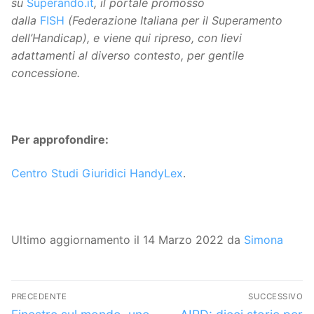
su
Superando.it
, il portale promosso
dalla
FISH
(Federazione Italiana per il Superamento
dell’Handicap), e viene qui ripreso, con lievi
adattamenti al diverso contesto, per gentile
concessione.
Per approfondire:
Centro Studi Giuridici HandyLex
.
Ultimo aggiornamento il 14 Marzo 2022 da
Simona
Navigazione
PRECEDENTE
SUCCESSIVO
Articolo
Articolo