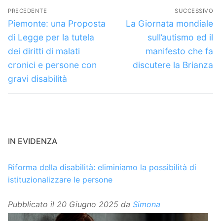
Navigazione
PRECEDENTE
SUCCESSIVO
articoli
Articolo
Articolo
Piemonte: una Proposta
La Giornata mondiale
precedente:
successivo:
di Legge per la tutela
sull’autismo ed il
dei diritti di malati
manifesto che fa
cronici e persone con
discutere la Brianza
gravi disabilità
IN EVIDENZA
Riforma della disabilità: eliminiamo la possibilità di
istituzionalizzare le persone
Pubblicato il
20 Giugno 2025
da
Simona