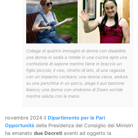
Collage di quattro immagini di donne con disabilità:
una donna in sedia a rotelle in una cucina apre una
confezione di sapone mentre tiene in braccio un
figlio piccolo; il viso, ritratto di lato, di una ragazza
con un impianto cocleare; una donna cieca, seduta
su una panchina in un parco, piega il suo bastone
bianco; una donna con sindrome di Down sorride
mentre saluta con la mano.
novembre 2024 il
Dipartimento per le Pari
Opportunità
della Presidenza del Consiglio dei Ministri
ha emanato
due Decreti
aventi ad oggetto la