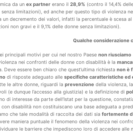
mica da un
ex partner
erano il
28,9%
(contro il 14,4% dell
senza limitazioni), ed anche per questo tipo di violenza n
a un decremento dei valori, infatti la percentuale è scesa a
zioni non gravi e il 9,1% delle donne senza limitazioni).
Qualche considerazione c
i principali motivi per cui nel nostro Paese
non riusciamo
violenza nei confronti delle donne con disabilità è la
manca
a. Deve essere ben chiaro che quest’ultima richiesta
non è f
no
di risposte adeguato alle
specifiche caratteristiche ed
tte le altre donne, riguardi la
prevenzione
della violenza, la
oli (e dunque l’accesso alla giustizia) e la definizione di
po
o di interesse da parte dell’Istat per la questione, constat
con disabilità non costituiscano una base adeguata a predi
amo che tale modalità di raccolta dei dati sia
fortemente d
vere maniera puntuale il fenomeno della violenza nei confro
ividuare le barriere che impediscono loro di accedere alle 