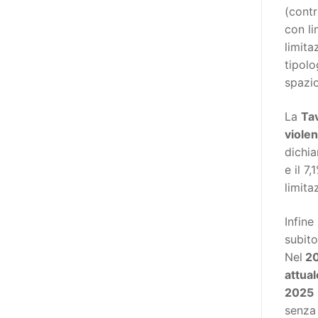
adottato nel 2011 dall’Assemblea
(contr
Generale del Forum Europeo sulla
con li
Disabilità – EDF) «I documenti
limita
relativi alle donne ed alle ragazze
tipolo
con disabilità ed ai loro diritti
spazio
devono essere comprensibili e
disponibili nelle lingue locali, nella
La
Ta
lingua dei segni, in Braille, in
viole
formati di comunicazione
dichia
aumentativa e alternativa, e in
e il 7
tutti gli altri modi, mezzi e
limita
formati di comunicazione
Infine
accessibili, compresi quelli
subit
elettronici»: lo stabilisce (al
Nel
20
punto 3.13.) proprio il Secondo
attual
Manifesto. A parte la
2025
declinazione al femminile, sulla
senza 
quale torneremo più avanti,