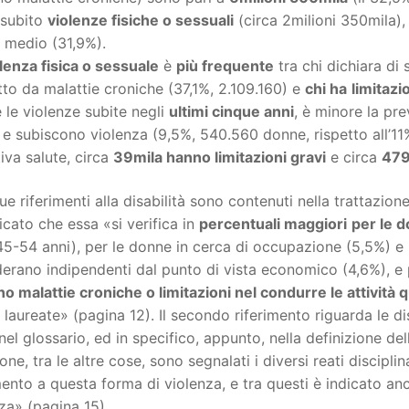
 subito
violenze fisiche o sessuali
(circa 2milioni 350mila)
 medio (31,9%).
lenza fisica o sessuale
è
più frequente
tra chi dichiara di
tto da malattie croniche (37,1%, 2.109.160) e
chi ha
limitaz
 le violenze subite negli
ultimi cinque anni
, è minore la pr
 e subiscono violenza (9,5%, 540.560 donne, rispetto all’11
tiva salute, circa
39mila hanno limitazioni gravi
e circa
479
due riferimenti alla disabilità sono contenuti nella trattazion
icato che essa «si verifica in
percentuali maggiori
per le 
5-54 anni), per le donne in cerca di occupazione (5,5%) e 
erano indipendenti dal punto di vista economico (4,6%), e
o malattie croniche o limitazioni nel condurre le attività 
laureate» (pagina 12). Il secondo riferimento riguarda le disa
nel glossario, ed in specifico, appunto, nella definizione del
one, tra le altre cose, sono segnalati i diversi reati disciplin
mento a questa forma di violenza, e tra questi è indicato a
za» (pagina 15).