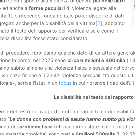
lità
sono esposte alla violenza di genere
più delle altre
e
ed anche a
forme peculiari
di violenza legate alla
lità
[1]
, e ritenendo fondamentale poter disporre di dati
regati anche per la disabilità della vittima
[2]
, abbiamo
ato il testo del rapporto per verificare se e come il
ella disabilità fosse stato considerato.
di procedere, riportiamo qualche dato di carattere generale.
zione in corso, nel 2025 sono
circa 6 milioni e 400mila
(il 
nno subito almeno una violenza fisica o sessuale nel corso de
 violenze fisiche e il 23,4% violenze sessuali; tra queste ult
donne», scrive l’Istat in un
focus
in cui riprende i dati dell’u
La disabilità nel testo del rapporto
terno del testo del rapporto i riferimenti in tema di disabili
ato “
Le donne con problemi di salute hanno subito più vio
anno dei
problemi fisici
(riferiscono di stare male o molto m
no malattie croniche) sono pari a
6milioni 500mila
(il 32,5%