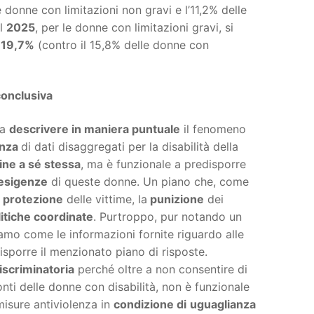
e donne con limitazioni non gravi e l’11,2% delle
el
2025
, per le donne con limitazioni gravi, si
l
19,7%
(contro il 15,8% delle donne con
onclusiva
a
descrivere in maniera puntuale
il fenomeno
nza
di dati disaggregati per la disabilità della
ine a sé stessa
, ma è funzionale a predisporre
 esigenze
di queste donne. Un piano che, come
protezione
delle vittime, la
punizione
dei
litiche coordinate
. Purtroppo, pur notando un
iamo come le informazioni fornite riguardo alle
sporre il menzionato piano di risposte.
iscriminatoria
perché oltre a non consentire di
nti delle donne con disabilità, non è funzionale
misure antiviolenza in
condizione di
uguaglianza