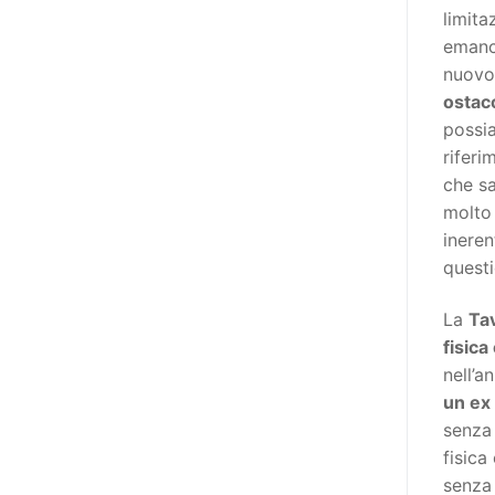
poi che tutta l’informazione
limita
dovrebbe essere accessibile, ma
emanc
che non è possibile tradurre tutto
nuovo
simultaneamente, sarebbe
ostaco
importante iniziare col rendere
possia
accessibili almeno i documenti
rifer
che parlano i diritti. Proprio a
che sa
partire da queste considerazioni,
molto
dopo aver prodotto la traduzione
ineren
in lingua italiana, e la versione
questi
facile da leggere (qui
la presentazione), abbiamo
La
Ta
deciso di realizzare la versione in
fisica
comunicazione aumentativa
nell’a
alternativa (CAA) del “Secondo
un ex
Manifesto sui diritti delle Donne e
senza 
delle Ragazze con Disabilità
fisica
nell’Unione Europea” (quello
senza 