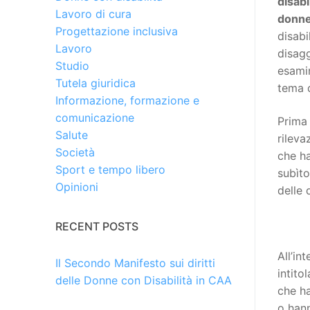
disabi
Lavoro di cura
donn
Progettazione inclusiva
disabi
Lavoro
disagg
Studio
esamin
Tutela giuridica
tema d
Informazione, formazione e
comunicazione
Prima 
Salute
rileva
Società
che ha
Sport e tempo libero
subìto
Opinioni
delle 
RECENT POSTS
All’in
Il Secondo Manifesto sui diritti
intitol
delle Donne con Disabilità in CAA
che h
o han