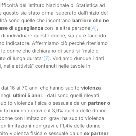
fficoltà dell’Istituto Nazionale di Statistica ad
 questo sia stato ormai superato dall’inizio del
ilità sono quelle che incontrano
barriere che ne
base di uguaglianza
con le altre persone
[4]
,
 di individuare queste donne, sia pure facendo
terzo indicatore. Affermiamo ciò perché riteniamo
 le donne che dichiarano di sentirsi “male o
ute di lunga durata”
[7]
. Vediamo dunque i dati
nelle attività” contenuti nelle tavole in
ne dai 16 ai 70 anni che hanno subito
violenza
 negli
ultimi 5 anni
. I dati sono quelli rilevati
ubito violenza fisica o sessuale da un
partner o
itazioni non gravi e il 3,9% quella delle donne
donne con limitazioni gravi ha subito violenza
on limitazioni non gravi e l’1,4% delle donne
bito violenza fisica o sessuale da un
ex partner