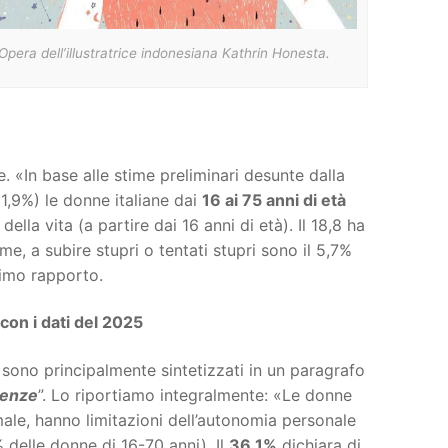
Opera dell’illustratrice indonesiana Kathrin Honesta.
 «In base alle stime preliminari desunte dalla
31,9%) le donne italiane dai
16 ai 75 anni di età
lla vita (a partire dai 16 anni di età). Il 18,8 ha
ime, a subire stupri o tentati stupri sono il 5,7%
ltimo rapporto.
 con i dati del 2025
tà sono principalmente sintetizzati in un paragrafo
lenze
”. Lo riportiamo integralmente: «Le donne
ale, hanno limitazioni dell’autonomia personale
 delle donne di 16-70 anni). Il
36,1%
dichiara di