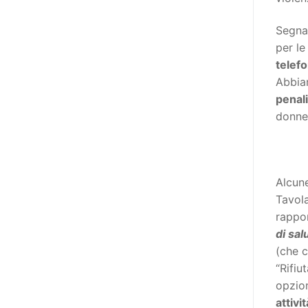
destinatarie di interventi. Una
visione più moderna le guarda
Segnal
come soggetti che devono
per le
essere messi in condizione di
telefo
autodeterminarsi. Non è,
Abbiam
ovviamente, solo una questione
penal
di parole, ma di fornire strumenti
donne 
che mettano la persona con
disabilità in condizione di
compiere liberamente tutte le
scelte che riguardano la sua vita.
Alcune
È un progetto ambizioso, a volte
Tavola
anche faticoso, ma è l’unica via
rappor
per la libertà. Tra i tanti strumenti
di sal
che possiamo utilizzare per
(che c
realizzare questo progetto,
“Rifiu
l’accesso all’informazione ha
opzion
un’importanza strategica. Posto
attivit