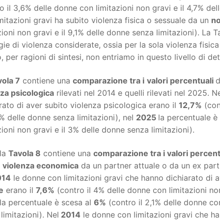
o il 3,6% delle donne con limitazioni non gravi e il 4,7% del
mitazioni gravi ha subito violenza fisica o sessuale da un
no
zioni non gravi e il 9,1% delle donne senza limitazioni). La 
gie di violenza considerate, ossia per la sola violenza fisic
, per ragioni di sintesi, non entriamo in questo livello di det
vola 7
contiene una
comparazione tra i
valori percentuali
d
nza psicologica
rilevati nel 2014 e quelli rilevati nel 2025. N
rato di aver subito violenza psicologica erano il
12,7%
(con
,1% delle donne senza limitazioni), nel
2025
la percentuale è
zioni non gravi e il 3% delle donne senza limitazioni).
 la
Tavola 8
contiene una
comparazione tra i valori percent
o
violenza economica
da un partner attuale o da un ex partne
14
le donne con limitazioni gravi che hanno dichiarato di
e
erano il
7,6%
(contro il 4% delle donne con limitazioni non
la percentuale è scesa al
6%
(contro il 2,1% delle donne co
limitazioni). Nel
2014
le donne con limitazioni gravi che ha