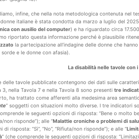
iamo, infine, che nella nota metodologica contenuta nel te
 donne italiane è stata condotta da marzo a luglio del 2025 
nica con ausilio del computer
) e ha riguardato circa 17.50
o riportato questa informazione perché è plausibile ritene
izzato
la partecipazione all’indagine delle donne che hanno d
sorde e le donne con afasia).
La disabilità nelle tavole con 
 delle tavole pubblicate contengono dei dati sulle caratteri
 3, nella Tavola 7 e nella Tavola 8 sono presenti
tre indicat
to, ha trattato come afferenti alla medesima area semanti
ute
” soggetti con situazioni molto diverse. I tre indicatori son
omprende le seguenti opzioni di risposta: “Bene o molto be
ta/non risponde”); alle “
Malattie croniche o problemi di salu
i di risposta: “Sì”, “No”, “Rifiuta/non risponde”); e alle “
Limit
à
” (che comprende le seguenti opzioni di risposta: “Limitazi