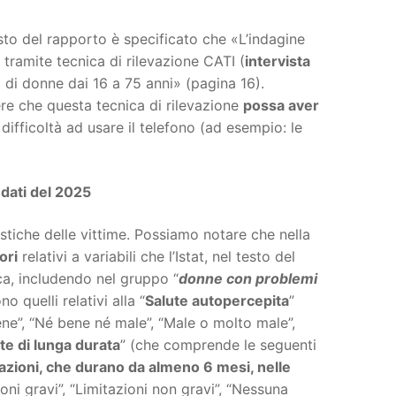
sto del rapporto è specificato che «L’indagine
tramite tecnica di rilevazione CATI (
intervista
0 di donne dai 16 a 75 anni» (pagina 16).
re che questa tecnica di rilevazione
possa aver
ifficoltà ad usare il telefono (ad esempio: le
i dati del 2025
stiche delle vittime. Possiamo notare che nella
ori
relativi a variabili che l’Istat, nel testo del
ca, includendo nel gruppo “
donne con problemi
o quelli relativi alla “
Salute autopercepita
”
ne”, “Né bene né male”, “Male o molto male”,
te di lunga durata
” (che comprende le seguenti
azioni, che durano da almeno 6 mesi, nelle
oni gravi”, “Limitazioni non gravi”, “Nessuna