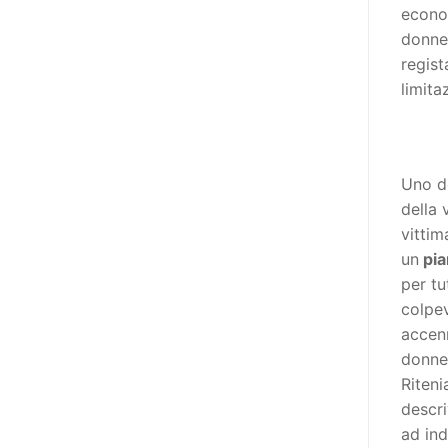
econo
niente di originale, a dire il vero,
donne 
giacché il Secondo Manifesto è
regist
stato sviluppato nel solco della
limita
Convenzione ONU sui diritti delle
persone con disabilità (del 2006,
ratificata dall’Italia con la Legge
18/2009), e questa conteneva già
Uno de
al suo interno specifiche
della 
indicazioni in tema di libertà di
vittim
espressione e opinione e accesso
un
pia
all’informazione (articoli 2, 9, 21
per tu
e 24). In particolare, l’articolo 21
colpev
della stessa, esordisce così: «Gli
accenn
Stati Parti adottano tutte le
donne 
misure adeguate a garantire che
Riteni
le persone con disabilità possano
descri
esercitare il diritto alla libertà di
ad ind
espressione e di opinione, ivi