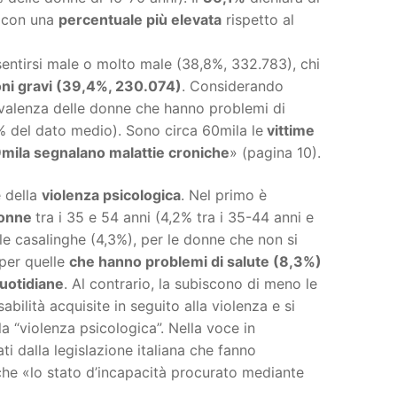
, con una
percentuale più elevata
rispetto al
 sentirsi male o molto male (38,8%, 332.783), chi
ioni gravi (39,4%, 230.074)
. Considerando
evalenza delle donne che hanno problemi di
% del dato medio). Sono circa 60mila le
vittime
mila segnalano malattie croniche
» (pagina 10).
e della
violenza psicologica
. Nel primo è
donne
tra i 35 e 54 anni (4,2% tra i 35-44 anni e
le casalinghe (4,3%), per le donne che non si
 per quelle
che hanno problemi di salute (8,3%)
quotidiane
. Al contrario, la subiscono di meno le
bilità acquisite in seguito alla violenza e si
la “violenza psicologica”. Nella voce in
ati dalla legislazione italiana che fanno
nche «lo stato d’incapacità procurato mediante