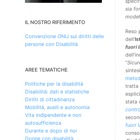
specif
sia fo
modell
IL NOSTRO RIFERIMENTO
Reso p
Convenzione ONU sui diritti delle
dell’
Is
persone con Disabilità
fuori 
dell’i
“
Sicur
AREE TEMATICHE
sintesi
metod
Politiche per la disabilità
tratta
Disabilità: dati e statistiche
esplic
Diritti di cittadinanza
stata
Mobilità, ausili e autonomia
contro
Vita indipendente e non
secon
autosufficienza
fuori 
Durante e dopo di noi
consol
Donne con disabilità