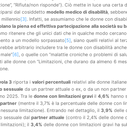
zione”, “Rifiuta/non risponde”). Ciò mette in luce una certa di
iparsi dal cosiddetto
modello medico di disabilità
, sebbene
 millennio
[3]
. Infatti, se assumiamo che le donne con disab
lano la piena ed effettiva partecipazione alla società su 
mo ritenere che gli unici dati che in qualche modo cercano
imento a un modello sorpassato
[5]
, siano quelli relativi al 
rebbe arbitrario includere tra le donne con disabilità anche
 male”
[6]
, o quelle con “malattie croniche o problemi di sal
ti alle donne con “Limitazioni, che durano da almeno 6 mesi, 
one.
vola 3
riporta i
valori percentuali
relativi alle donne italia
 o sessuale
da un partner attuale o ex, o da un non partner
nno 2025. Tra le
donne con limitazioni gravi
il
4,6%
hanno s
 partner
(mentre il 3,7% è la percentuale delle donne con lim
nessuna limitazione). Entrando nel dettaglio, il
3,9%
delle 
 o sessuale dal
partner attuale
(contro il 2,4% delle donne c
limitazioni); il
3,4%
delle donne con limitazioni gravi ha su