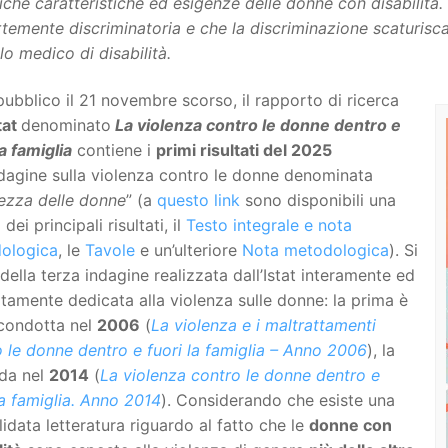
iche caratteristiche ed esigenze delle donne con disabilità.
rtemente discriminatoria e che la discriminazione scaturisc
o medico di disabilità.
ubblico il 21 novembre scorso, il rapporto di ricerca
tat
denominato
La violenza contro le donne dentro e
la famiglia
contiene i
primi risultati del 2025
ndagine sulla violenza contro le donne denominata
ezza delle donne
” (a
questo link
sono disponibili una
 dei principali risultati, il
Testo integrale e nota
ologica
, le
Tavole
e un’ulteriore
Nota metodologica
). Si
 della terza indagine realizzata dall’Istat interamente ed
itamente dedicata alla violenza sulle donne: la prima è
 condotta nel
2006
(
La violenza e i maltrattamenti
 le donne dentro e fuori la famiglia – Anno 2006
), la
da nel
2014
(
La violenza contro le donne dentro e
la famiglia. Anno 2014
). Considerando che esiste una
idata letteratura riguardo al fatto che le
donne con