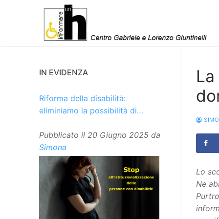
Vai
al
contenuto
La 
IN EVIDENZA
do
Riforma della disabilità:
eliminiamo la possibilità di
SIM
istituzionalizzare le persone
Pubblicato il
20 Giugno 2025
da
Simona
Lo sco
Ne abb
Purtro
inform