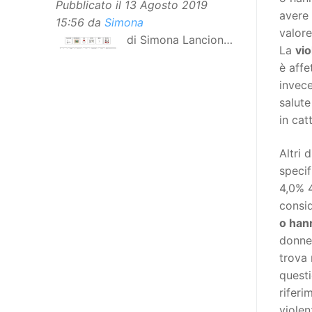
Pubblicato il
13 Agosto 2019
avere
15:56
da
Simona
valore
di Simona Lancioni,
La
vio
responsabile del
è affe
centro Informare un’h di Peccioli
invece
(Pisa) Dopo la traduzione in
salute
lingua italiana, e la versione facile
in cat
da leggere, arriva ora la versione
in comunicazione aumentativa
Altri 
alternativa (CAA) del “Secondo
specif
Manifesto sui diritti delle Donne e
4,0% 4
delle Ragazze con Disabilità
consid
nell’Unione Europea”. La
o hann
rivendicazione ed il godimento
donne 
dei diritti passa anche attraverso
trova 
l’accessibilità dell’informazione.
questi
L’approccio assistenziale guarda
riferi
alle persone con disabilità come
violen