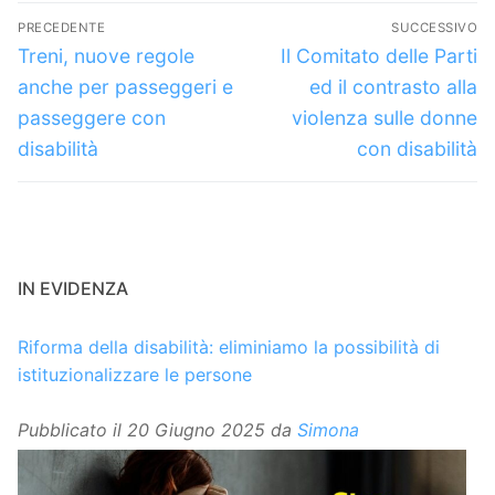
Navigazione
PRECEDENTE
SUCCESSIVO
articoli
Articolo
Articolo
Treni, nuove regole
Il Comitato delle Parti
precedente:
successivo:
anche per passeggeri e
ed il contrasto alla
passeggere con
violenza sulle donne
disabilità
con disabilità
IN EVIDENZA
Riforma della disabilità: eliminiamo la possibilità di
istituzionalizzare le persone
Pubblicato il
20 Giugno 2025
da
Simona