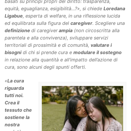
basati su principi propri del diritto: trasparenza,
equità, eguaglianza, esigibilità…?», si chiede
Loredana
Ligabue
, esperta di welfare, in una riflessione lucida
ed equilibrata sulla figura del
caregiver
. Scegliere una
definizione
di caregiver
ampia
(non circoscritta alla
parentela e alla convivenza),
sviluppare servizi
territoriali di prossimità e di comunità,
valutare i
bisogni
di chi si prende cura e
modulare il sostegno
in relazione alla quantità e all’impatto dell’azione di
cura, sono alcuni degli spunti offerti.
«
La cura
riguarda
tutti noi.
Crea il
tessuto che
sostiene la
nostra