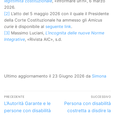
legittimità costituzionale
, «Informare un’h», 6 marzo
2026.
[2]
L’atto del 5 maggio 2026 con il quale il Presidente
della Corte Costituzionale ha ammesso gli
Amicus
curie
è disponibile al
seguente link
.
[3]
Massimo Luciani,
L’incognita delle nuove Norme
Integrative
, «Rivista AIC», s.d.
Ultimo aggiornamento il 23 Giugno 2026 da
Simona
Navigazione
PRECEDENTE
SUCCESSIVO
articoli
Articolo
Articolo
L’Autorità Garante e le
Persona con disabilità
precedente:
successivo:
persone con disabilità
costretta a disdire la