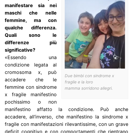
manifestare sia nei
maschi che nelle
femmine, ma con
qualche differenza.
Quali sono le
differenze più
significative?
«Essendo una
condizione legata al
cromosoma x, può
Due bimbi con sindrome x
accadere che le
fragile e la loro
femmine con sindrome
mamma sorridono allegri.
x fragile manifestino
pochissimo o non
manifestino affatto la condizione. Può anche
accadere, all’inverso, che manifestino la sindrome x
fragile con manifestazioni rilevantissime, con un grave
deficit cognitivo e con comportamenti che rientrano