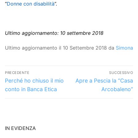
“
Donne con disabilità
”.
Ultimo aggiornamento: 10 settembre 2018
Ultimo aggiornamento il 10 Settembre 2018 da
Simona
Navigazione
PRECEDENTE
SUCCESSIVO
articoli
Articolo
Articolo
Perché ho chiuso il mio
Apre a Pescia la “Casa
precedente:
successivo:
conto in Banca Etica
Arcobaleno”
IN EVIDENZA