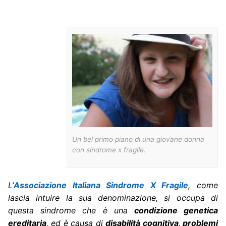
Un bel primo piano di una giovane donna
con sindrome x fragile.
L’
Associazione Italiana Sindrome X Fragile
, come
lascia intuire la sua denominazione, si occupa di
questa sindrome che è una
condizione genetica
ereditaria
, ed è causa di
disabilità cognitiva, problemi