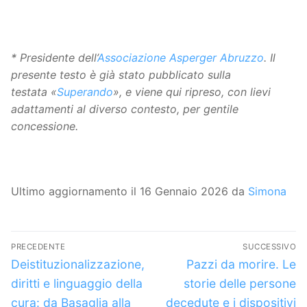
* Presidente dell’
Associazione Asperger Abruzzo
. Il
presente testo è già stato pubblicato sulla
testata «
Superando
», e viene qui ripreso, con lievi
adattamenti al diverso contesto, per gentile
concessione.
Ultimo aggiornamento il 16 Gennaio 2026 da
Simona
Navigazione
PRECEDENTE
SUCCESSIVO
articoli
Articolo
Articolo
Deistituzionalizzazione,
Pazzi da morire. Le
precedente:
successivo:
diritti e linguaggio della
storie delle persone
cura: da Basaglia alla
decedute e i dispositivi