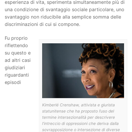
esperienza di vita, sperimenta simultaneamente più di
una condizione di svantaggio sociale particolare, uno
svantaggio non riducibile alla semplice somma delle
discriminazioni di cui si compone.
Fu proprio
riflettendo
su questo e
ad altri casi
giudiziari
riguardanti
episodi
Kimberlé Crenshaw, attivista e giurista
statunitense che ha proposto l’uso del
termine intersezionalità per descrivere
l’intreccio di oppressioni che deriva dalla
sovrapposizione o intersezione di diverse