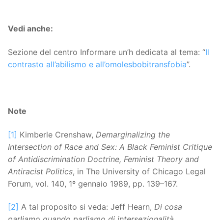
Vedi anche:
Sezione del centro Informare un’h dedicata al tema: “
Il
contrasto all’abilismo e all’omolesbobitransfobia
”.
Note
[1]
Kimberle Crenshaw,
Demarginalizing the
Intersection of Race and Sex: A Black Feminist Critique
of Antidiscrimination Doctrine, Feminist Theory and
Antiracist Politics
, in The University of Chicago Legal
Forum, vol. 140, 1º gennaio 1989, pp. 139–167.
[2]
A tal proposito si veda: Jeff Hearn,
Di cosa
parliamo quando parliamo di intersezionalità
,