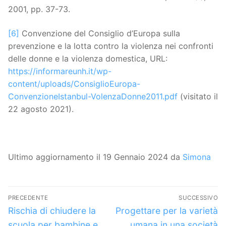
2001, pp. 37-73.
[6]
Convenzione del Consiglio d’Europa sulla
prevenzione e la lotta contro la violenza nei confronti
delle donne e la violenza domestica, URL:
https://informareunh.it/wp-
content/uploads/ConsiglioEuropa-
ConvenzioneIstanbul-VolenzaDonne2011.pdf
(visitato il
22 agosto 2021).
Ultimo aggiornamento il 19 Gennaio 2024 da
Simona
Navigazione
PRECEDENTE
SUCCESSIVO
articoli
Articolo
Articolo
Rischia di chiudere la
Progettare per la varietà
precedente:
successivo:
scuola per bambine e
umana in una società