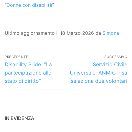
“
Donne con disabilità
”.
Ultimo aggiornamento il 18 Marzo 2026 da
Simona
Navigazione
PRECEDENTE
SUCCESSIVO
articoli
Articolo
Articolo
Disability Pride: “La
Servizio Civile
precedente:
successivo:
partecipazione allo
Universale: ANMIC Pisa
stato di diritto”
seleziona due volontari
IN EVIDENZA