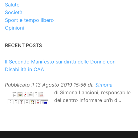
Salute
Società
Sport e tempo libero
Opinioni
RECENT POSTS
Il Secondo Manifesto sui diritti delle Donne con
Disabilità in CAA
Pubblicato il
13 Agosto 2019 15:56
da
Simona
di Simona Lancioni, responsabile
del centro Informare un’h di
Peccioli (Pisa) Dopo la
traduzione in lingua italiana, e la versione facile da
leggere, arriva ora la versione in comunicazione
aumentativa alternativa (CAA) del “Secondo Manifesto