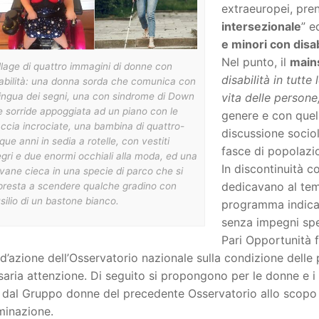
extraeuropei, pren
intersezionale
” e
e minori con disab
Nel punto, il
main
lage di quattro immagini di donne con
disabilità in tutte
sabilità: una donna sorda che comunica con
lingua dei segni, una con sindrome di Down
vita delle persone,
 sorride appoggiata ad un piano con le
genere e con quell
ccia incrociate, una bambina di quattro-
discussione sociol
que anni in sedia a rotelle, con vestiti
fasce di popolazi
egri e due enormi occhiali alla moda, ed una
In discontinuità c
vane cieca in una specie di parco che si
dedicavano al tem
presta a scendere qualche gradino con
usilio di un bastone bianco.
programma indicaz
senza impegni spec
Pari Opportunità 
d’azione dell’Osservatorio nazionale sulla condizione delle 
aria attenzione. Di seguito si propongono per le donne e i
 dal Gruppo donne del precedente Osservatorio allo scopo d
minazione.