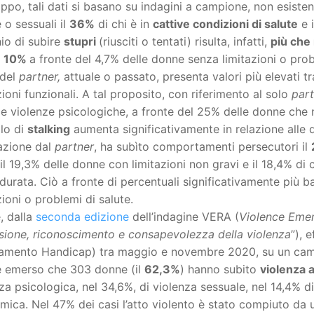
ppo, tali dati si basano su indagini a campione, non esistend
e o sessuali il
36%
di chi è in
cattive condizioni di salute
e 
chio di subire
stupri
(riusciti o tentati) risulta, infatti,
più che
l
10%
a fronte del 4,7% delle donne senza limitazioni o pro
 del
partner,
attuale o passato, presenta valori più elevati 
zioni funzionali. A tal proposito, con riferimento al solo
par
e violenze psicologiche, a fronte del 25% delle donne che no
lo di
stalking
aumenta significativamente in relazione alle 
azione dal
partner
, ha subìto comportamenti persecutori il
 il 19,3% delle donne con limitazioni non gravi e il 18,4% di 
durata. Ciò a fronte di percentuali significativamente più
zioni o problemi di salute.
e, dalla
seconda edizione
dell’indagine VERA (
Violence Eme
ione, riconoscimento e consapevolezza della violenza
”), 
amento Handicap) tra maggio e novembre 2020, su un campi
 è emerso che 303 donne (il
62,3%
) hanno subito
violenza 
za psicologica, nel 34,6%, di violenza sessuale, nel 14,4% di
ica. Nel 47% dei casi l’atto violento è stato compiuto da 