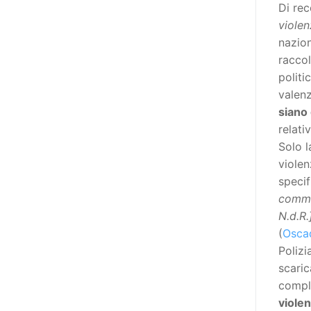
Di rec
adottato nel 2011 dall’Assemblea
violen
Generale del Forum Europeo sulla
nazion
Disabilità – EDF) «I documenti
raccol
relativi alle donne ed alle ragazze
politi
con disabilità ed ai loro diritti
valenz
devono essere comprensibili e
siano
disponibili nelle lingue locali, nella
relati
lingua dei segni, in Braille, in
Solo l
formati di comunicazione
violen
aumentativa e alternativa, e in
specif
tutti gli altri modi, mezzi e
comma
formati di comunicazione
N.d.R.
accessibili, compresi quelli
(
Osca
elettronici»: lo stabilisce (al
Polizi
punto 3.13.) proprio il Secondo
scari
Manifesto. A parte la
compl
declinazione al femminile, sulla
viole
quale torneremo più avanti,