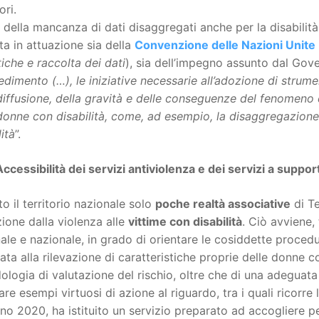
ori.
 della mancanza di dati disaggregati anche per la disabilit
a in attuazione sia della
Convenzione delle Nazioni Unite
tiche e raccolta dei dati
), sia dell’impegno assunto dal Gove
dimento (…), le iniziative necessarie all’adozione di strum
diffusione, della gravità e delle conseguenze del fenomeno 
donne con disabilità, come, ad esempio, la disaggregazione d
lità
”.
Accessibilità dei servizi antiviolenza e dei servizi a suppor
to il territorio nazionale solo
poche realtà associative
di Te
ione dalla violenza alle
vittime con disabilità
. Ciò avviene,
ale e nazionale, in grado di orientare le cosiddette procedu
ta alla rilevazione di caratteristiche proprie delle donne co
logia di valutazione del rischio, oltre che di una adeguata 
are esempi virtuosi di azione al riguardo, tra i quali ricorre
nno 2020, ha istituito un servizio preparato ad accogliere p