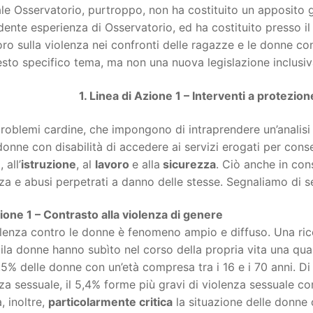
ale Osservatorio, purtroppo, non ha costituito un apposito 
ente esperienza di Osservatorio, ed ha costituito presso i
oro sulla violenza nei confronti delle ragazze e le donne co
sto specifico tema, ma non una nuova legislazione inclusiv
1. Linea di Azione 1 – Interventi a protezion
problemi cardine, che impongono di intraprendere un’analisi 
donne con disabilità di accedere ai servizi erogati per conse
e
, all’
istruzione
, al
lavoro
e alla
sicurezza
. Ciò anche in con
za e abusi perpetrati a danno delle stesse. Segnaliamo di se
zione 1 – Contrasto alla violenza di genere
lenza contro le donne è fenomeno ampio e diffuso. Una rice
la donne hanno subìto nel corso della propria vita una qualc
,5% delle donne con un’età compresa tra i 16 e i 70 anni. Di 
za sessuale, il 5,4% forme più gravi di violenza sessuale com
a, inoltre,
particolarmente critica
la situazione delle donne 