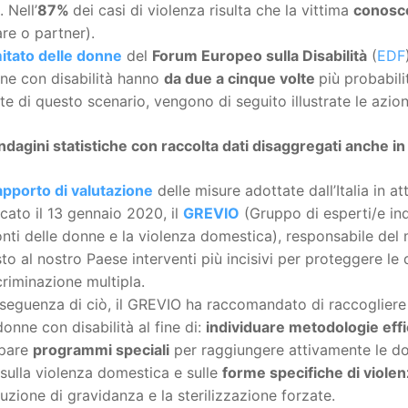
 Nell’
87%
dei casi di violenza risulta che la vittima
conosc
are o partner).
tato delle donne
del
Forum Europeo sulla Disabilità
(
EDF
ne con disabilità hanno
da due a cinque volte
più probabili
te di questo scenario, vengono di seguito illustrate le azion
Indagini statistiche con raccolta dati disaggregati anche in 
pporto di valutazione
delle misure adottate dall’Italia in a
cato il 13 gennaio 2020, il
GREVIO
(Gruppo di esperti/e ind
nti delle donne e la violenza domestica), responsabile de
sto al nostro Paese interventi più incisivi per proteggere le
criminazione multipla.
seguenza di ciò, il GREVIO ha raccomandato di raccogliere e 
donne con disabilità al fine di:
individuare metodologie effic
ppare
programmi speciali
per raggiungere attivamente le do
sulla violenza domestica e sulle
forme specifiche di viole
rruzione di gravidanza e la sterilizzazione forzate.