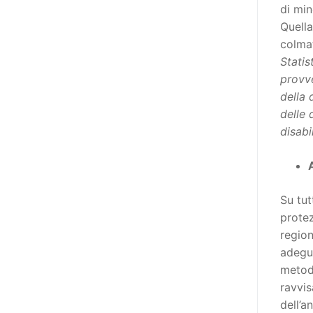
di min
niente di originale, a dire il vero,
Quella
giacché il Secondo Manifesto è
colmat
stato sviluppato nel solco della
Statis
Convenzione ONU sui diritti delle
provve
persone con disabilità (del 2006,
della 
ratificata dall’Italia con la Legge
delle 
18/2009), e questa conteneva già
disabi
al suo interno specifiche
indicazioni in tema di libertà di
espressione e opinione e accesso
all’informazione (articoli 2, 9, 21
Su tut
e 24). In particolare, l’articolo 21
protez
della stessa, esordisce così: «Gli
region
Stati Parti adottano tutte le
adegua
misure adeguate a garantire che
metodo
le persone con disabilità possano
ravvis
esercitare il diritto alla libertà di
dell’a
espressione e di opinione, ivi