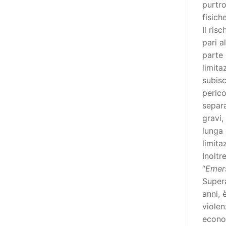
destinatarie di interventi. Una
purtro
visione più moderna le guarda
fisich
come soggetti che devono
Il ris
essere messi in condizione di
pari a
autodeterminarsi. Non è,
parte
ovviamente, solo una questione
limita
di parole, ma di fornire strumenti
subisc
che mettano la persona con
perico
disabilità in condizione di
separ
compiere liberamente tutte le
gravi,
scelte che riguardano la sua vita.
lunga 
È un progetto ambizioso, a volte
limita
anche faticoso, ma è l’unica via
Inoltr
per la libertà. Tra i tanti strumenti
“
Emers
che possiamo utilizzare per
Super
realizzare questo progetto,
anni,
l’accesso all’informazione ha
violen
un’importanza strategica. Posto
econom