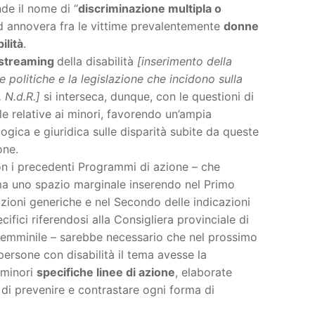
de il nome di “
discriminazione multipla o
d annovera fra le vittime prevalentemente
donne
ilità
.
streaming
della disabilità
[inserimento della
 le politiche e la legislazione che incidono sulla
 N.d.R.]
si interseca, dunque, con le questioni di
e relative ai minori, favorendo un’ampia
ogica e giuridica sulle disparità subite da queste
one.
on i precedenti Programmi di azione – che
a uno spazio marginale inserendo nel Primo
ioni generiche e nel Secondo delle indicazioni
ifici riferendosi alla Consigliera provinciale di
femminile – sarebbe necessario che nel prossimo
persone con disabilità il tema avesse la
 minori
specifiche linee di azione
, elaborate
i prevenire e contrastare ogni forma di