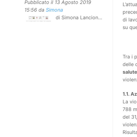
Pubblicato il
13 Agosto 2019
L’attu
15:56
da
Simona
preced
di Simona Lancioni,
di lav
responsabile del
su que
centro Informare un’h di Peccioli
(Pisa) Dopo la traduzione in
lingua italiana, e la versione facile
da leggere, arriva ora la versione
Tra i 
in comunicazione aumentativa
delle 
alternativa (CAA) del “Secondo
salut
Manifesto sui diritti delle Donne e
violen
delle Ragazze con Disabilità
nell’Unione Europea”. La
1.1. A
rivendicazione ed il godimento
La vio
dei diritti passa anche attraverso
788 mi
l’accessibilità dell’informazione.
del 31
L’approccio assistenziale guarda
violen
alle persone con disabilità come
Risult