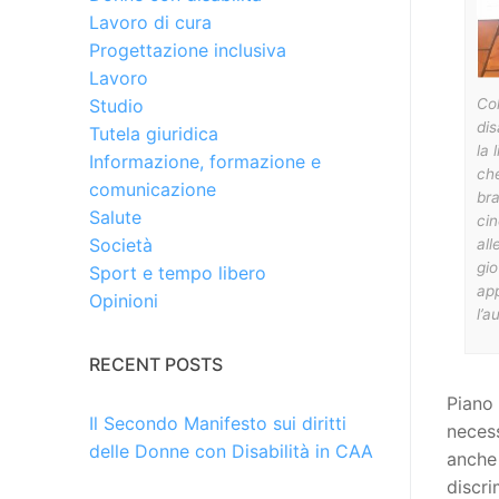
Lavoro di cura
Progettazione inclusiva
Lavoro
Col
Studio
di
Tutela giuridica
la 
Informazione, formazione e
che
comunicazione
bra
Salute
cin
Società
all
gio
Sport e tempo libero
ap
Opinioni
l’a
RECENT POSTS
Piano 
Il Secondo Manifesto sui diritti
necess
delle Donne con Disabilità in CAA
anche
discri