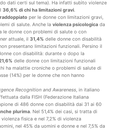
o dati certi sul tema). Ha infatti subìto violenze
il
36,6% di chi ha limitazioni gravi
.
 raddoppiato
per le donne con limitazioni gravi,
blemi di salute. Anche la
violenza psicologica
da
tra le donne con problemi di salute o con
tner
attuale, il
31,4%
delle donne con disabilità
n presentano limitazioni funzionali. Persino il
donne con disabilità: durante o dopo la
21,6%
delle donne con limitazioni funzionali
chi ha malattie croniche o problemi di salute di
 basse (14%) per le donne che non hanno
rgence Recognition and Awareness
, in italiano
effettuata dalla FISH (Federazione Italiana
one di 486 donne con disabilità dai 31 ai 60
anche plurima
. Nel 51,4% dei casi, si tratta di
 violenza fisica e nel 7,2% di violenza
uomini, nel 45% da uomini e donne e nel 7,5% da