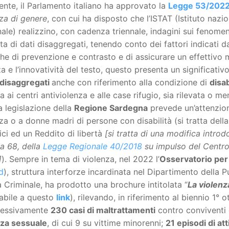
ente, il Parlamento italiano ha approvato la
Legge 53/202
za di genere
, con cui ha disposto che l’ISTAT (Istituto nazio
ale) realizzino, con cadenza triennale, indagini sui fenome
ta di dati disaggregati, tenendo conto dei fattori indicati d
che di prevenzione e contrasto e di assicurare un effettiv
a e l’innovatività del testo, questo presenta un significativo
 disaggregati
anche con riferimento alla condizione di
disab
va ai centri antiviolenza e alle case rifugio, sia rilevata o men
a legislazione della
Regione Sardegna
prevede un’attenzion
za o a donne madri di persone con disabilità (si tratta dell
ici ed un Reddito di libertà
[si tratta di una modifica introd
 68, della
Legge Regionale 40/2018
su impulso del Centro
]
). Sempre in tema di violenza, nel 2022 l’
Osservatorio per 
d
), struttura interforze incardinata nel Dipartimento della 
a Criminale, ha prodotto una brochure intitolata “
La violenz
cabile a questo
link
), rilevando, in riferimento al biennio 1
essivamente
230 casi di maltrattamenti
contro conviventi o
nza sessuale
, di cui 9 su vittime minorenni;
21 episodi di at