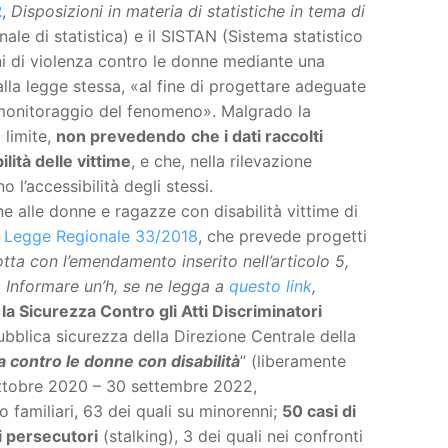
2
,
Disposizioni in materia di statistiche in tema di
nale di statistica) e il SISTAN (Sistema statistico
ni di violenza contro le donne mediante una
alla legge stessa, «al fine di progettare adeguate
o monitoraggio del fenomeno». Malgrado la
 limite,
non prevedendo
che i dati raccolti
ilità delle vittime
, e che, nella rilevazione
o l’accessibilità degli stessi.
e alle donne e ragazze con disabilità vittime di
a
Legge Regionale 33/2018
, che prevede progetti
otta con l’emendamento inserito nell’articolo 5,
 Informare un’h, se ne legga a
questo link
,
la Sicurezza Contro gli Atti Discriminatori
Pubblica sicurezza della Direzione Centrale della
a contro le donne con disabilità
” (liberamente
° ottobre 2020 – 30 settembre 2022,
 familiari, 63 dei quali su minorenni;
50 casi di
ti persecutori
(stalking), 3 dei quali nei confronti