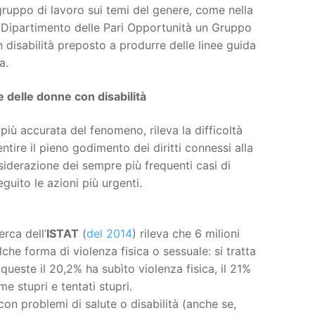
gruppo di lavoro sui temi del genere, come nella
l Dipartimento delle Pari Opportunità un Gruppo
n disabilità preposto a produrre delle linee guida
a.
e delle donne con disabilità
più accurata del fenomeno, rileva la difficoltà
ntire il pieno godimento dei diritti connessi alla
siderazione dei sempre più frequenti casi di
guito le azioni più urgenti.
rca dell’
ISTAT
(
del 2014
) rileva che 6 milioni
he forma di violenza fisica o sessuale: si tratta
queste il 20,2% ha subìto violenza fisica, il 21%
e stupri e tentati stupri.
con problemi di salute o disabilità (anche se,