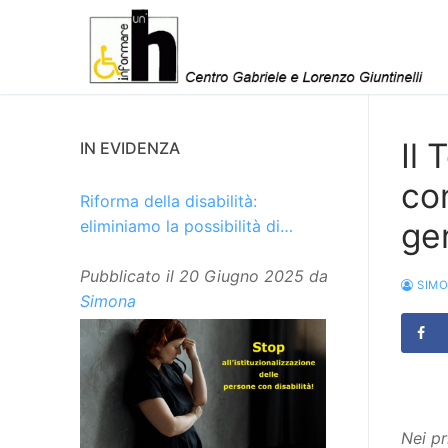
Vai
al
contenuto
Il 
IN EVIDENZA
con
Riforma della disabilità:
ge
eliminiamo la possibilità di
istituzionalizzare le persone
Pubblicato il
20 Giugno 2025
da
SIM
Simona
Nei pr