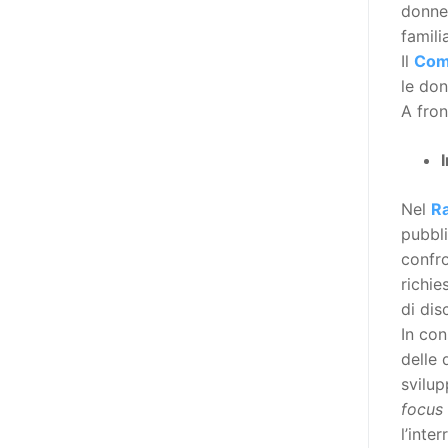
poi che tutta l’informazione
donne.
dovrebbe essere accessibile, ma
famili
che non è possibile tradurre tutto
Il
Comi
simultaneamente, sarebbe
le don
importante iniziare col rendere
A fron
accessibili almeno i documenti
che parlano i diritti. Proprio a
partire da queste considerazioni,
Nel
Ra
dopo aver prodotto la traduzione
pubbli
in lingua italiana, e la versione
confro
facile da leggere (qui
richie
la presentazione), abbiamo
di dis
deciso di realizzare la versione in
In con
comunicazione aumentativa
delle 
alternativa (CAA) del “Secondo
svilu
Manifesto sui diritti delle Donne e
focus
delle Ragazze con Disabilità
l’inte
nell’Unione Europea” (quello