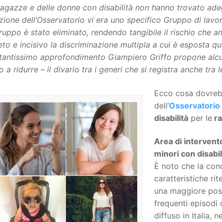
ragazze e delle donne con disabilità non hanno trovato ade
ione dell’Osservatorio vi era uno specifico Gruppo di lavor
ruppo è stato eliminato, rendendo tangibile il rischio che a
to e incisivo la discriminazione multipla a cui è esposta q
tantissimo approfondimento Giampiero Griffo propone alcun
 a ridurre – il divario tra i generi che si registra anche tra 
Ecco cosa dovreb
dell’
Osservatorio
disabilità
per le
ra
Area di intervento
minori con disabil
È noto che la con
caratteristiche ri
una maggiore possi
frequenti episodi
diffuso in Italia, 