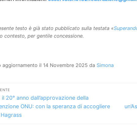
resente testo è già stato pubblicato sulla testata «
Superand
o contesto, per gentile concessione.
o aggiornamento il 14 Novembre 2025 da
Simona
vigazione
DENTE
lo
icoli
 il 20° anno dall’approvazione della
dente:
nzione ONU: con la speranza di accogliere
un’A
 Hagrass