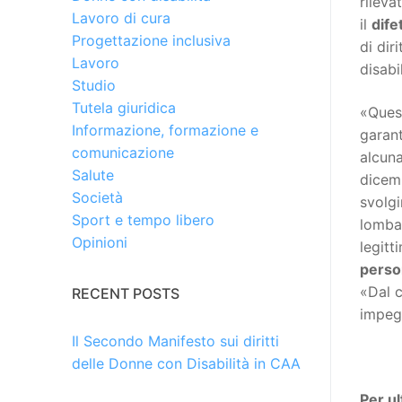
rileva
Lavoro di cura
il
dife
Progettazione inclusiva
di dir
Lavoro
disabi
Studio
Tutela giuridica
«Quest
Informazione, formazione e
garant
comunicazione
alcuna
Salute
dicemb
Società
svolgi
Sport e tempo libero
lombar
Opinioni
legit
perso
«Dal 
RECENT POSTS
impegn
Il Secondo Manifesto sui diritti
delle Donne con Disabilità in CAA
Per ul