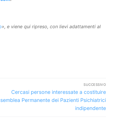
o
», e viene qui ripreso, con lievi adattamenti al
SUCCESSIVO
Articolo
Cercasi persone interessate a costituire
successivo:
ssemblea Permanente dei Pazienti Psichiatrici
indipendente