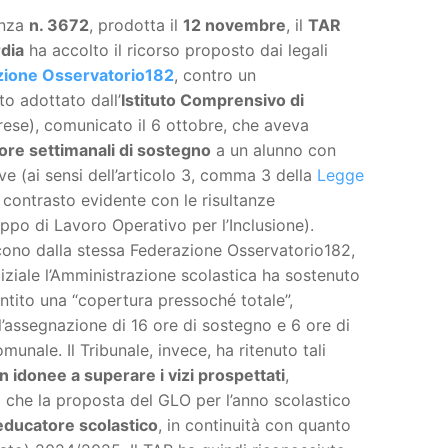
enza
n. 3672
, prodotta il
12 novembre
, il
TAR
dia
ha accolto il ricorso proposto dai legali
zione Osservatorio182
, contro un
o adottato dall’
Istituto Comprensivo di
ese), comunicato il 6 ottobre, che aveva
ore settimanali di sostegno
a un alunno con
ave (ai sensi dell’articolo 3, comma 3 della
Legge
n contrasto evidente con le risultanze
po di Lavoro Operativo per l’Inclusione).
cono dalla stessa Federazione Osservatorio182,
iziale l’Amministrazione scolastica ha sostenuto
ntito una “copertura pressoché totale”,
’assegnazione di 16 ore di sostegno e 6 ore di
munale. Il Tribunale, invece, ha ritenuto tali
n idonee a superare i vizi prospettati
,
 che la proposta del GLO per l’anno scolastico
 educatore scolastico
, in continuità con quanto