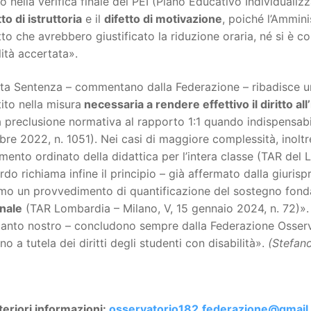
to nella verifica finale del PEI (Piano Educativo Individuali
tto di istruttoria
e il
difetto di motivazione
, poiché l’Ammini
itto che avrebbero giustificato la riduzione oraria, né si è c
lità accertata».
a Sentenza – commentano dalla Federazione – ribadisce un 
ito nella misura
necessaria a rendere effettivo il diritto all
 preclusione normativa al rapporto 1:1 quando indispensabil
re 2022, n. 1051). Nei casi di maggiore complessità, inoltr
mento ordinato della didattica per l’intera classe (TAR del La
do richiama infine il principio – già affermato dalla giuri
timo un provvedimento di quantificazione del sostegno fon
nale
(TAR Lombardia – Milano, V, 15 gennaio 2024, n. 72)».
canto nostro – concludono sempre dalla Federazione Osserv
o a tutela dei diritti degli studenti con disabilità».
(Stefan
teriori informazioni:
osservatorio182.federazione@gmail