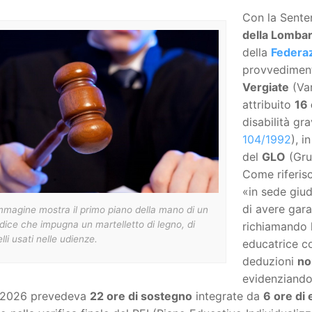
Con la Sent
della Lombar
della
Federa
provvediment
Vergiate
(Var
attribuito
16 
disabilità gr
104/1992
), i
del
GLO
(Grup
Come riferis
«in sede giud
di avere gara
mmagine mostra il primo piano della mano di un
dice che impugna un martelletto di legno, di
richiamando l
lli usati nelle udienze.
educatrice co
deduzioni
no
evidenziando
2026 prevedeva
22 ore di sostegno
integrate da
6 ore di