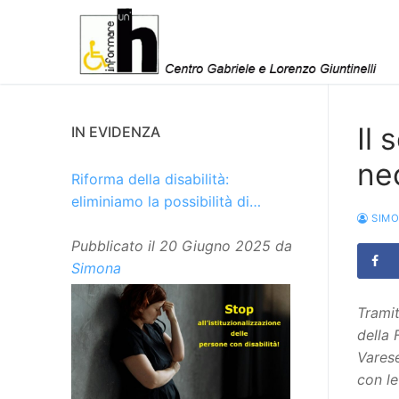
Vai
al
contenuto
Il
IN EVIDENZA
nec
Riforma della disabilità:
eliminiamo la possibilità di
SIM
istituzionalizzare le persone
Pubblicato il
20 Giugno 2025
da
Simona
Tramit
della 
Varese
con le