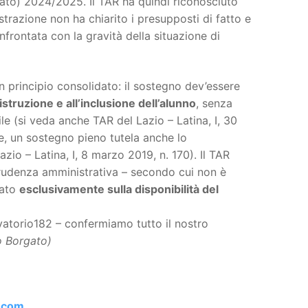
zzato) 2024/2025. Il TAR ha quindi riconosciuto
strazione non ha chiarito i presupposti di fatto e
onfrontata con la gravità della situazione di
principio consolidato: il sostegno dev’essere
’istruzione e all’inclusione dell’alunno
, senza
e (si veda anche TAR del Lazio – Latina, I, 30
e, un sostegno pieno tutela anche lo
zio – Latina, I, 8 marzo 2019, n. 170). Il TAR
sprudenza amministrativa – secondo cui non è
dato
esclusivamente sulla disponibilità del
atorio182 – confermiamo tutto il nostro
o Borgato)
.com
.