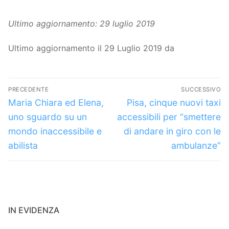
Ultimo aggiornamento: 29 luglio 2019
Ultimo aggiornamento il 29 Luglio 2019 da
Navigazione
PRECEDENTE
SUCCESSIVO
articoli
Articolo
Articolo
Maria Chiara ed Elena,
Pisa, cinque nuovi taxi
precedente:
successivo:
uno sguardo su un
accessibili per “smettere
mondo inaccessibile e
di andare in giro con le
abilista
ambulanze”
IN EVIDENZA