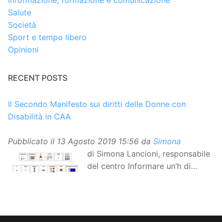
Informazione, formazione e comunicazione
Salute
Società
Sport e tempo libero
Opinioni
RECENT POSTS
Il Secondo Manifesto sui diritti delle Donne con
Disabilità in CAA
Pubblicato il
13 Agosto 2019 15:56
da
Simona
di Simona Lancioni, responsabile
del centro Informare un’h di
Peccioli (Pisa) Dopo la
traduzione in lingua italiana, e la versione facile da
leggere, arriva ora la versione in comunicazione
aumentativa alternativa (CAA) del “Secondo Manifesto