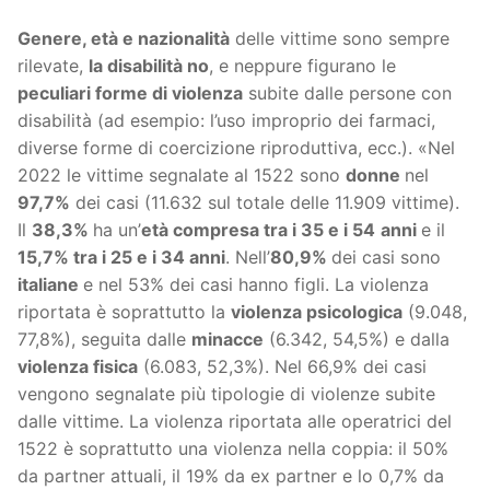
Genere, età e nazionalità
delle vittime sono sempre
rilevate,
la disabilità no
, e neppure figurano le
peculiari forme di violenza
subite dalle persone con
disabilità (ad esempio: l’uso improprio dei farmaci,
diverse forme di coercizione riproduttiva, ecc.). «Nel
2022 le vittime segnalate al 1522 sono
donne
nel
97,7%
dei casi (11.632 sul totale delle 11.909 vittime).
Il
38,3%
ha un’
età compresa tra i 35 e i 54
anni
e il
15,7% tra i 25 e i 34 anni
. Nell’
80,9%
dei casi sono
italiane
e nel 53% dei casi hanno figli. La violenza
riportata è soprattutto la
violenza psicologica
(9.048,
77,8%), seguita dalle
minacce
(6.342, 54,5%) e dalla
violenza fisica
(6.083, 52,3%). Nel 66,9% dei casi
vengono segnalate più tipologie di violenze subite
dalle vittime. La violenza riportata alle operatrici del
1522 è soprattutto una violenza nella coppia: il 50%
da partner attuali, il 19% da ex partner e lo 0,7% da