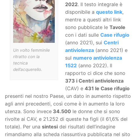
2022
. Il testo integrale è
disponibile a
questo link
,
mentre a questi altri link
sono pubblicate le
Tavole
con i dati sulle
Case rifugio
(anno 2021), sui
Centri
antiviolenza
(anno 2021) e
Un volto femminile
ritratto con la
sul
numero antiviolenza
tecnica
1522
(anno 2022). Il
dell’acquerello.
rapporto ci dice che sono
373 i Centri antiviolenza
(CAV) e
431 le Case rifugio
presenti nel nostro Paese, un dato in aumento rispetto
agli anni precedenti, così come è in aumento la loro
utenza. Sono invece
34.500
le donne che si sono
rivolte ai CAV, e 21.252 di queste ha figli (il 61,6% del
totale). Per una
sintesi
dei risultati dell’indagine
rimandiamo alla scheda riassuntiva pubblicata nel sito