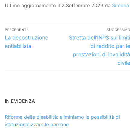
Ultimo aggiornamento il 2 Settembre 2023 da
Simona
Navigazione
PRECEDENTE
SUCCESSIVO
articoli
Articolo
Articolo
La decostruzione
Stretta dell’INPS sui limiti
precedente:
successivo:
antiabilista
di reddito per le
prestazioni di invalidità
civile
IN EVIDENZA
Riforma della disabilità: eliminiamo la possibilità di
istituzionalizzare le persone