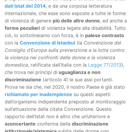
dati Istat del 2014
, e da una corposa letteratura
internazionale, che esse sono esposte a tutte le forme
di violenza di genere
più delle altre donne
, ed anche a
forme peculiari
di violenza legate alla disabilità. Tutto
ciò, lo sottolineiamo con forza, è in
palese contrasto
con la
Convenzione di Istanbul
(la
Convenzione del
Consiglio d’Europa sulla prevenzione e la lotta contro
la violenza nei confronti delle donne e la violenza
domestica
, ratificata dall’Italia con la
Legge 77/2013
),
che trova nei princìpi di
uguaglianza e non
discriminazione
(articolo 4) le sue assi portanti.
Prova ne sia che, nel 2020, il nostro Paese è già stato
richiamato per inadempienze
su questi aspetti
dall’organismo indipendente preposto al monitoraggio
sull’attuazione della citata Convenzione. Questo
rapporto dell’Istat non è altro che un’ulteriore e
sconcertante
conferma della
discriminazione
istituzionale/sistemica
subita dalle donne con