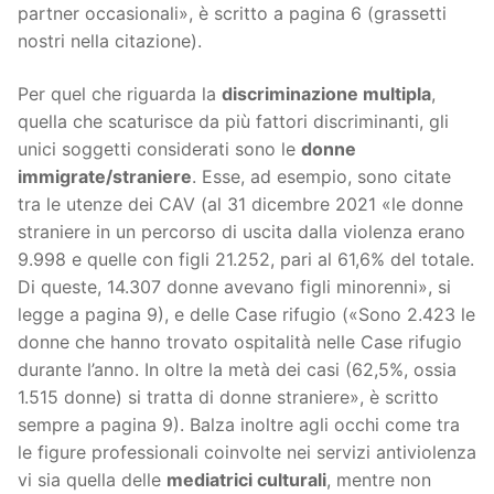
partner occasionali», è scritto a pagina 6 (grassetti
nostri nella citazione).
Per quel che riguarda la
discriminazione multipla
,
quella che scaturisce da più fattori discriminanti, gli
unici soggetti considerati sono le
donne
immigrate/straniere
. Esse, ad esempio, sono citate
tra le utenze dei CAV (al 31 dicembre 2021 «le donne
straniere in un percorso di uscita dalla violenza erano
9.998 e quelle con figli 21.252, pari al 61,6% del totale.
Di queste, 14.307 donne avevano figli minorenni», si
legge a pagina 9), e delle Case rifugio («Sono 2.423 le
donne che hanno trovato ospitalità nelle Case rifugio
durante l’anno. In oltre la metà dei casi (62,5%, ossia
1.515 donne) si tratta di donne straniere», è scritto
sempre a pagina 9). Balza inoltre agli occhi come tra
le figure professionali coinvolte nei servizi antiviolenza
vi sia quella delle
mediatrici culturali
, mentre non