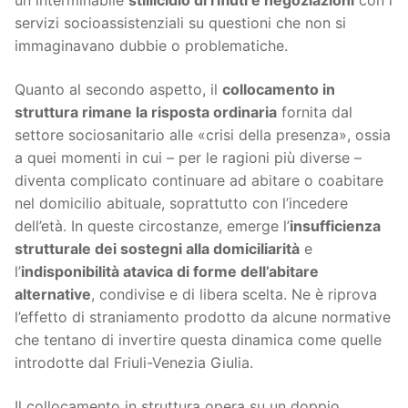
un interminabile
stillicidio di rifiuti e negoziazioni
con i
servizi socioassistenziali su questioni che non si
immaginavano dubbie o problematiche.
Quanto al secondo aspetto, il
collocamento in
struttura rimane la risposta ordinaria
fornita dal
settore sociosanitario alle «crisi della presenza», ossia
a quei momenti in cui – per le ragioni più diverse –
diventa complicato continuare ad abitare o coabitare
nel domicilio abituale, soprattutto con l’incedere
dell’età. In queste circostanze, emerge l’
insufficienza
strutturale dei sostegni alla domiciliarità
e
l’
indisponibilità atavica di forme dell’abitare
alternative
, condivise e di libera scelta. Ne è riprova
l’effetto di straniamento prodotto da alcune normative
che tentano di invertire questa dinamica come quelle
introdotte dal Friuli-Venezia Giulia.
Il collocamento in struttura opera su un doppio