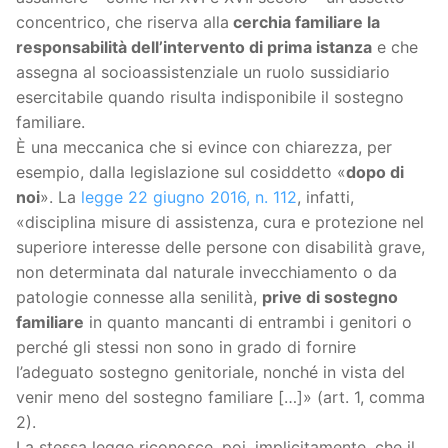
concentrico, che riserva alla
cerchia familiare la
responsabilità dell’intervento di prima istanza
e che
assegna al socioassistenziale un ruolo sussidiario
esercitabile quando risulta indisponibile il sostegno
familiare.
È una meccanica che si evince con chiarezza, per
esempio, dalla legislazione sul cosiddetto «
dopo di
noi
». La
legge 22 giugno 2016, n. 112
, infatti,
«disciplina misure di assistenza, cura e protezione nel
superiore interesse delle persone con disabilità grave,
non determinata dal naturale invecchiamento o da
patologie connesse alla senilità,
prive di sostegno
familiare
in quanto mancanti di entrambi i genitori o
perché gli stessi non sono in grado di fornire
l’adeguato sostegno genitoriale, nonché in vista del
venir meno del sostegno familiare […]» (art. 1, comma
2).
La stessa legge riconosce, poi, implicitamente, che il