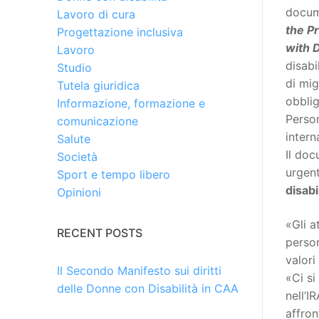
docum
Lavoro di cura
the P
Progettazione inclusiva
with D
Lavoro
disabi
Studio
di mig
Tutela giuridica
obblig
Informazione, formazione e
Person
comunicazione
intern
Salute
Il doc
Società
urgent
Sport e tempo libero
disabi
Opinioni
«Gli a
RECENT POSTS
person
valori
Il Secondo Manifesto sui diritti
«Ci s
delle Donne con Disabilità in CAA
nell’I
affron