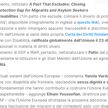
ento, intitolato
A Pact That Excludes: Closing
rotection Gap for Migrants and Asylum Seekers
isabilities
(“Un patto che esclude: colmare il divario di pro
lità”, disponibile integralmente in inglese a
questo link
), ov
razione e asilo rimangano appunto inaccessibili e discrimina
hi dell’Unione ai sensi della propria
Carta dei Diritti Fonda
e con Disabilità,
ratificata globalmente dall’Unione il
23 d
azionali in materia di diritti umani.
umento di EDF e IRAP, pertanto, nell’analizzare il
Patto
dal p
emente le Istituzioni e gli Stati Membri dell’Unione ad agir
lità
.
ttuali sistemi dell’Unione Europea – commenta
Yannis Vard
e con disabilità alle frontiere, lasciandole
senza dignità e
 fondamentali che hanno contribuito a costruire l’Unione E
i aspetterebbe – aggiunge
Elham Youssefian
, direttrice per 
RAP – che l’Unione Europea sfruttasse la prossima adozion
tare l’esclusione dei migranti e dei richiedenti asilo con disab