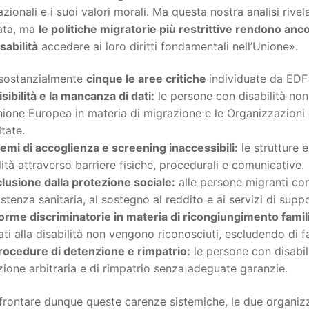
azionali e i suoi valori morali. Ma questa nostra analisi riv
ata, ma
le politiche migratorie più restrittive rendono ancora
sabilità
accedere ai loro diritti fondamentali nell’Unione».
sostanzialmente
cinque le aree critiche
individuate da EDF 
visibilità e la mancanza di dati:
le persone con disabilità non
nione Europea in materia di migrazione e le Organizzazioni
tate.
stemi di accoglienza e screening inaccessibili:
le strutture 
lità attraverso barriere fisiche, procedurali e comunicative.
clusione dalla protezione sociale:
alle persone migranti con
sistenza sanitaria, al sostegno al reddito e ai servizi di supp
orme discriminatorie in materia di ricongiungimento famil
ati alla disabilità non vengono riconosciuti, escludendo di f
procedure di detenzione e rimpatrio:
le persone con disabili
ione arbitraria e di rimpatrio senza adeguate garanzie.
frontare dunque queste carenze sistemiche, le due organizz