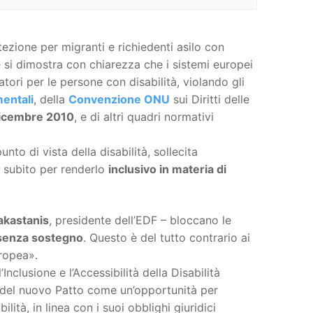
tezione per migranti e richiedenti asilo con
e si dimostra con chiarezza che i sistemi europei
tori per le persone con disabilità, violando gli
mentali
, della
Convenzione ONU
sui Diritti delle
icembre 2010
, e di altri quadri normativi
unto di vista della disabilità, sollecita
e subito per renderlo
inclusivo in materia di
akastanis
, presidente dell’EDF – bloccano le
 senza sostegno
. Questo è del tutto contrario ai
uropea».
l’Inclusione e l’Accessibilità della Disabilità
e del nuovo Patto come un’opportunità per
ilità, in linea con i suoi obblighi giuridici