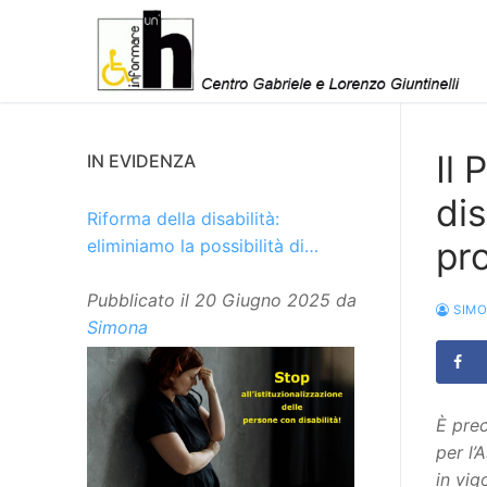
Vai
al
contenuto
Il 
IN EVIDENZA
di
Riforma della disabilità:
pro
eliminiamo la possibilità di
istituzionalizzare le persone
Pubblicato il
20 Giugno 2025
da
SIM
Simona
È prec
per l’
in vig