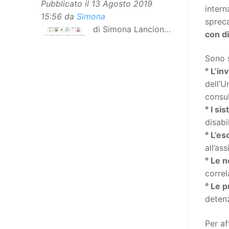
Pubblicato il
13 Agosto 2019
intern
15:56
da
Simona
sprec
di Simona Lancioni,
con di
responsabile del
centro Informare un’h di Peccioli
Sono 
(Pisa) Dopo la traduzione in
° L’in
lingua italiana, e la versione facile
dell’U
da leggere, arriva ora la versione
consul
in comunicazione aumentativa
° I si
alternativa (CAA) del “Secondo
disabi
Manifesto sui diritti delle Donne e
° L’es
delle Ragazze con Disabilità
all’as
nell’Unione Europea”. La
° Le n
rivendicazione ed il godimento
correl
dei diritti passa anche attraverso
° Le 
l’accessibilità dell’informazione.
detenz
L’approccio assistenziale guarda
alle persone con disabilità come
Per af