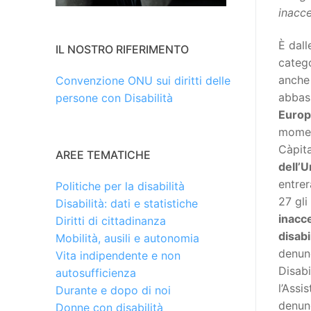
inacce
È dall
IL NOSTRO RIFERIMENTO
catego
anche 
Convenzione ONU sui diritti delle
abbass
persone con Disabilità
Euro
momen
Càpit
AREE TEMATICHE
dell’
entrer
Politiche per la disabilità
27 gli
Disabilità: dati e statistiche
inacce
Diritti di cittadinanza
disabi
Mobilità, ausili e autonomia
denunc
Vita indipendente e non
Disabil
autosufficienza
l’Assi
Durante e dopo di noi
denunc
Donne con disabilità