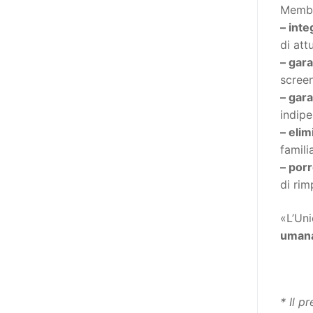
destinatarie di interventi. Una
Membri
visione più moderna le guarda
– int
come soggetti che devono
di att
essere messi in condizione di
– gar
autodeterminarsi. Non è,
screen
ovviamente, solo una questione
– gar
di parole, ma di fornire strumenti
indipe
che mettano la persona con
– eli
disabilità in condizione di
famili
compiere liberamente tutte le
– porr
scelte che riguardano la sua vita.
di rim
È un progetto ambizioso, a volte
anche faticoso, ma è l’unica via
«L’Un
per la libertà. Tra i tanti strumenti
umana 
che possiamo utilizzare per
realizzare questo progetto,
l’accesso all’informazione ha
* Il p
un’importanza strategica. Posto