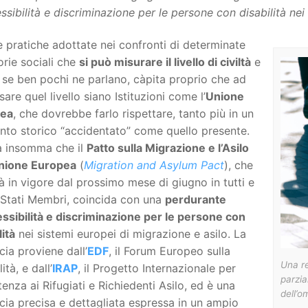
ssibilità e discriminazione per le persone con disabilità nei
e pratiche adottate nei confronti di determinate
rie sociali che
si può misurare il livello di civiltà
e
se ben pochi ne parlano, càpita proprio che ad
are quel livello siano Istituzioni come l’
Unione
pea
, che dovrebbe farlo rispettare, tanto più in un
to storico “accidentato” come quello presente.
a insomma che il
Patto sulla Migrazione e l’Asilo
Unione Europea
(
Migration and Asylum Pact
), che
à in vigore dal prossimo mese di giugno in tutti e
 Stati Membri, coincida con una
perdurante
ssibilità e discriminazione per le persone con
lità
nei sistemi europei di migrazione e asilo. La
ia proviene dall’
EDF
, il Forum Europeo sulla
Una r
ità, e dall’
IRAP
, il Progetto Internazionale per
parzia
stenza ai Rifugiati e Richiedenti Asilo, ed è una
dell’
ia precisa e dettagliata espressa in un ampio