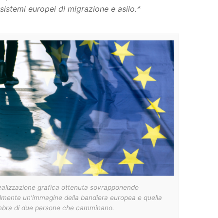
 sistemi europei di migrazione e asilo.*
ealizzazione grafica ottenuta sovrapponendo
lmente un’immagine della bandiera europea e quella
ombra di due persone che camminano.