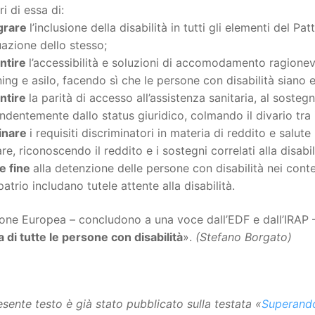
 di essa di:
egrare
l’inclusione della disabilità in tutti gli elementi del Pa
uazione dello stesso;
antire
l’accessibilità e soluzioni di accomodamento ragionev
ing e asilo, facendo sì che le persone con disabilità siano 
antire
la parità di accesso all’assistenza sanitaria, al sosteg
ndentemente dallo status giuridico, colmando il divario tra 
minare
i requisiti discriminatori in materia di reddito e salut
are, riconoscendo il reddito e i sostegni correlati alla disabil
e fine
alla detenzione delle persone con disabilità nei conte
patrio includano tutele attente alla disabilità.
ione Europea – concludono a una voce dall’EDF e dall’IRAP
di tutte le persone con disabilità
».
(Stefano Borgato)
resente testo è già stato pubblicato sulla testata «
Superand