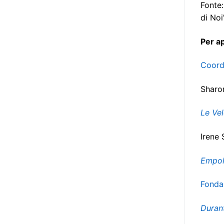
destinatarie di interventi. Una
Fonte
visione più moderna le guarda
di Noi
come soggetti che devono
Per a
essere messi in condizione di
autodeterminarsi. Non è,
Coord
ovviamente, solo una questione
di parole, ma di fornire strumenti
Sharo
che mettano la persona con
disabilità in condizione di
Le Vel
compiere liberamente tutte le
scelte che riguardano la sua vita.
Irene 
È un progetto ambizioso, a volte
anche faticoso, ma è l’unica via
Empoli
per la libertà. Tra i tanti strumenti
che possiamo utilizzare per
Fonda
realizzare questo progetto,
l’accesso all’informazione ha
Durant
un’importanza strategica. Posto