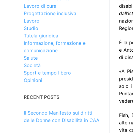
disab
Lavoro di cura
dall’i
Progettazione inclusiva
nazion
Lavoro
Regio
Studio
Tutela giuridica
È la p
Informazione, formazione e
e Anto
comunicazione
di disa
Salute
Società
«A Pi
Sport e tempo libero
presid
Opinioni
solo 
Punta
RECENT POSTS
vedere
Il Secondo Manifesto sui diritti
Fish,
delle Donne con Disabilità in CAA
altern
vita c