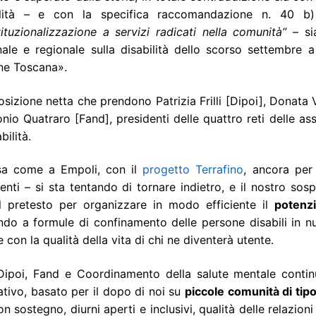
ilità – e con la specifica raccomandazione n. 40 b) d
stituzionalizzazione a servizi radicati nella
comunità”
– si
ale e regionale sulla disabilità dello scorso settembre a
ne Toscana».
osizione netta che prendono Patrizia Frilli [Dipoi], Donata
nio Quatraro [Fand], presidenti delle quattro reti delle a
bilità.
sa come a Empoli, con il
progetto Terrafino
, ancora per
enti – si sta tentando di tornare indietro, e il nostro sos
il pretesto per organizzare in modo efficiente il
potenz
ndo a formule di confinamento delle persone disabili in 
 con la qualità della vita di chi ne diventerà utente.
 Dipoi, Fand e Coordinamento della salute mentale contin
ativo, basato per il dopo di noi su
piccole comunità di tipo
on sostegno, diurni aperti e inclusivi, qualità delle relazio