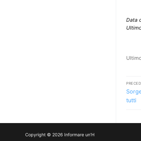
poi che tutta l’informazione
dovrebbe essere accessibile, ma
che non è possibile tradurre tutto
Data 
simultaneamente, sarebbe
Ultim
importante iniziare col rendere
accessibili almeno i documenti
che parlano i diritti. Proprio a
Ultim
partire da queste considerazioni,
dopo aver prodotto la traduzione
in lingua italiana, e la versione
Na
facile da leggere (qui
PRECE
la presentazione), abbiamo
Artico
art
Sorge
deciso di realizzare la versione in
prece
tutti
comunicazione aumentativa
alternativa (CAA) del “Secondo
Manifesto sui diritti delle Donne e
delle Ragazze con Disabilità
Copyright © 2026 Informare un'H
nell’Unione Europea” (quello