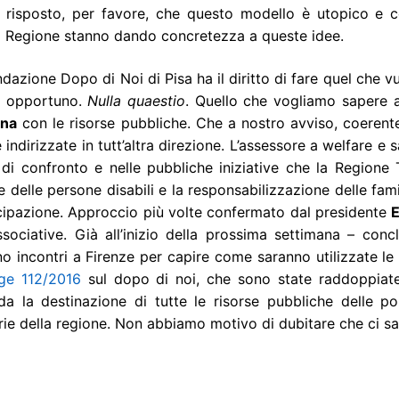
 risposto, per favore, che questo modello è utopico e c
a Regione stanno dando concretezza a queste idee.
dazione Dopo di Noi di Pisa ha il diritto di fare quel che v
ne opportuno.
Nulla quaestio
. Quello che vogliamo sapere 
ana
con le risorse pubbliche. Che a nostro avviso, coerente
 indirizzate in tutt’altra direzione. L’assessore a welfare e 
i di confronto e nelle pubbliche iniziative che la Region
e delle persone disabili e la responsabilizzazione delle fami
cipazione. Approccio più volte confermato dal presidente
E
ssociative. Già all’inizio della prossima settimana – conc
o incontri a Firenze per capire come saranno utilizzate l
ge 112/2016
sul dopo di noi, che sono state raddoppiate
da la destinazione di tutte le risorse pubbliche delle po
rie della regione. Non abbiamo motivo di dubitare che ci sar