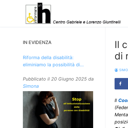
Vai
al
contenuto
Il
IN EVIDENZA
di 
Riforma della disabilità:
eliminiamo la possibilità di
SIM
istituzionalizzare le persone
Pubblicato il
20 Giugno 2025
da
Simona
Il
Coo
(Fede
Menta
posiz