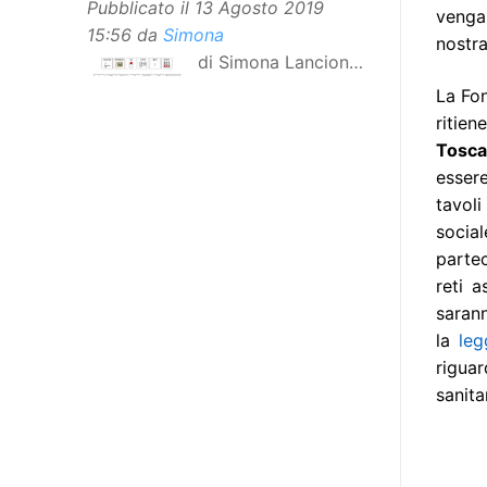
Pubblicato il
13 Agosto 2019
venga
15:56
da
Simona
nostr
di Simona Lancioni,
responsabile del
La Fon
centro Informare un’h di Peccioli
ritie
(Pisa) Dopo la traduzione in
Tosc
lingua italiana, e la versione facile
essere
da leggere, arriva ora la versione
tavol
in comunicazione aumentativa
social
alternativa (CAA) del “Secondo
parte
Manifesto sui diritti delle Donne e
reti a
delle Ragazze con Disabilità
sarann
nell’Unione Europea”. La
la
leg
rivendicazione ed il godimento
riguar
dei diritti passa anche attraverso
sanita
l’accessibilità dell’informazione.
L’approccio assistenziale guarda
alle persone con disabilità come