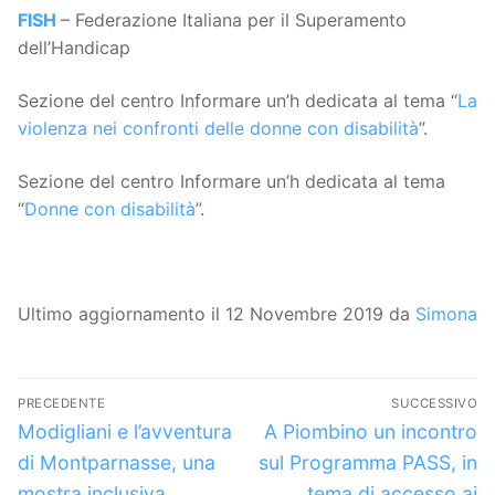
FISH
– Federazione Italiana per il Superamento
dell’Handicap
Sezione del centro Informare un’h dedicata al tema “
La
violenza nei confronti delle donne con disabilità
”.
Sezione del centro Informare un’h dedicata al tema
“
Donne con disabilità
”.
Ultimo aggiornamento il 12 Novembre 2019 da
Simona
Navigazione
PRECEDENTE
SUCCESSIVO
articoli
Articolo
Articolo
Modigliani e l’avventura
A Piombino un incontro
precedente:
successivo:
di Montparnasse, una
sul Programma PASS, in
mostra inclusiva
tema di accesso ai