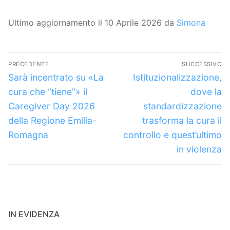
Ultimo aggiornamento il 10 Aprile 2026 da
Simona
Navigazione
PRECEDENTE
SUCCESSIVO
articoli
Articolo
Articolo
Sarà incentrato su «La
Istituzionalizzazione,
precedente:
successivo:
cura che “tiene”» il
dove la
Caregiver Day 2026
standardizzazione
della Regione Emilia-
trasforma la cura il
Romagna
controllo e quest’ultimo
in violenza
IN EVIDENZA