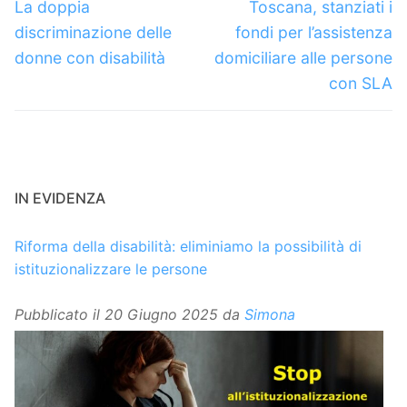
articoli
Articolo
Articolo
La doppia
Toscana, stanziati i
precedente:
successivo:
discriminazione delle
fondi per l’assistenza
donne con disabilità
domiciliare alle persone
con SLA
IN EVIDENZA
Riforma della disabilità: eliminiamo la possibilità di
istituzionalizzare le persone
Pubblicato il
20 Giugno 2025
da
Simona