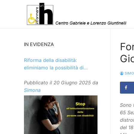
Vai
al
contenuto
Fo
IN EVIDENZA
Gi
Riforma della disabilità:
eliminiamo la possibilità di
SIM
istituzionalizzare le persone
Pubblicato il
20 Giugno 2025
da
Simona
Sono t
65 Sez
distro
del 18