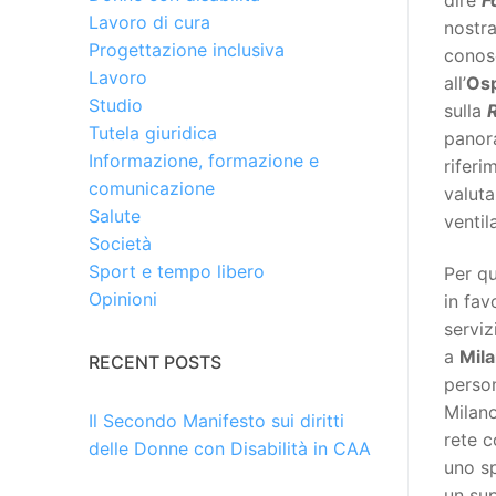
Lavoro di cura
nostr
Progettazione inclusiva
conosc
Lavoro
all’
Osp
Studio
sulla
R
Tutela giuridica
panor
Informazione, formazione e
riferi
comunicazione
valuta
Salute
ventil
Società
Sport e tempo libero
Per qu
Opinioni
in fav
serviz
a
Mil
RECENT POSTS
person
Milano
Il Secondo Manifesto sui diritti
rete c
delle Donne con Disabilità in CAA
uno sp
un sup