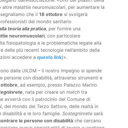
le altre malattie neuromuscolari, per aumentare la
 segnaliamo che il
18 ottobre
si svolgerà
rofessionisti del mondo sanitario
la teoria alla pratica
, per fornire una
attie neuromuscolari
, con particolare
lla fisiopatologia e le problematiche legate alla
e delle più recenti tecnologie nell’ambito della
rizioni accedere a
questo link
)».
cono dalla UILDM – il nostro impegno si spende
e persone con disabilità, attraverso strumenti e
 ottobre
, ad esempio, presso Palazzo Marino
tegninrete
, nata per creare un
match
tra
che avverrà con il patrocinio del Comune di
i, del mondo del Terzo Settore, delle realtà in
disabilità e le loro famiglie.
Sostegninrete
sarà
contrare le persone con disabilità
che cercano
icercano nuove opportunità di lavoro e vogliono