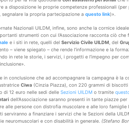
e a disposizione le proprie competenze professionali (per 
, segnalare la propria partecipazione a
questo link
)».
rnate Nazionali UILDM, infine, sono anche la cornice ideale 
portanti strumenti con cui l’Associazione racconta ciò che 
nale
e i siti in rete, quelli del
Servizio Civile UILDM
, del
Gru
nto – viene spiegato – che rende l’informazione e la formazio
do in rete le storie, i servizi, i progetti e l’impegno per c
inclusione».
re in conclusione che ad accompagnare la campagna è la 
lustratrice
Ciwa
(Cinzia Piazza), con 220 grammi di biscotti a
 di 12 euro nelle sedi delle
Sezioni UILDM
o tramite
questo
ntari
dell’Associazione saranno presenti in tante piazze per 
re alle persone con distrofia muscolare e alle loro famiglie le 
ti serviranno a finanziare i servizi che le Sezioni della UIL
ie neuromuscolari e con disabilità in generale.
(Stefano Bo