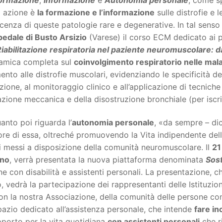
a azione è
la formazione e l’informazione
sulle distrofie e 
enza di queste patologie rare e degenerative. In tal senso
edale di Busto Arsizio
(Varese) il corso ECM dedicato ai p
iabilitazione respiratoria nel paziente neuromuscolare: dal
amica completa sul
coinvolgimento respiratorio nelle mal
mento alle distrofie muscolari, evidenziando le specificità de
zione, al monitoraggio clinico e all’applicazione di tecniche 
azione meccanica e della disostruzione bronchiale (per isc
anto poi riguarda l’
autonomia personale
, «da sempre – di
ore di essa, oltreché promuovendo la Vita indipendente dell
i messi a disposizione della comunità neuromuscolare. Il
21
ano
, verrà presentata la nuova piattaforma denominata
Sos
e con disabilità e assistenti personali. La presentazione, 
, vedrà la partecipazione dei rappresentanti delle Istituzion
on la nostra Associazione, della comunità delle persone con 
azio dedicato all’assistenza personale, che intende
fare in
porto per la vita quotidiana
con assistenti personali
che r