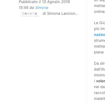
Pubblicato il
13 Agosto 2019
metter
15:56
da
Simona
online
di Simona Lancioni,
responsabile del
Le Gio
centro Informare un’h di Peccioli
più im
(Pisa) Dopo la traduzione in
nazio
lingua italiana, e la versione facile
strume
da leggere, arriva ora la versione
metten
in comunicazione aumentativa
piena 
alternativa (CAA) del “Secondo
Manifesto sui diritti delle Donne e
Da di
delle Ragazze con Disabilità
dall’il
nell’Unione Europea”. La
minimo
rivendicazione ed il godimento
i
volo
dei diritti passa anche attraverso
nel da
l’accessibilità dell’informazione.
raccol
L’approccio assistenziale guarda
malatt
alle persone con disabilità come