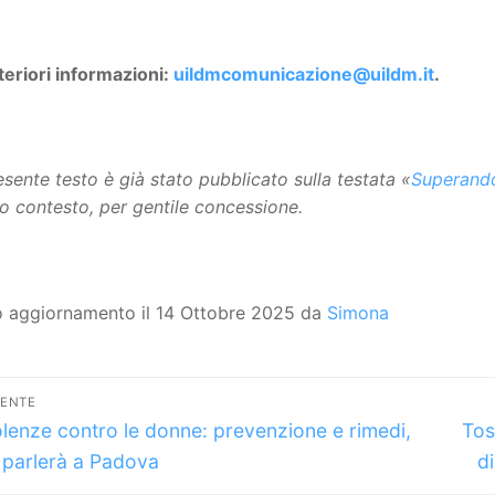
teriori informazioni:
uildmcomunicazione@uildm.it
.
resente testo è già stato pubblicato sulla testata «
Superand
o contesto, per gentile concessione.
o aggiornamento il 14 Ottobre 2025 da
Simona
vigazione
DENTE
lo
Arti
icoli
olenze contro le donne: prevenzione e rimedi,
Tos
dente:
suc
 parlerà a Padova
d