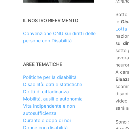
Milano
Sotto 
IL NOSTRO RIFERIMENTO
le
Gio
Lotta 
Convenzione ONU sui diritti delle
nazio
persone con Disabilità
sul
di
sette 
lavora
AREE TEMATICHE
neurom
A cara
Politiche per la disabilità
Eleaz
Disabilità: dati e statistiche
scomm
Diritti di cittadinanza
disabi
Mobilità, ausili e autonomia
video 
Vita indipendente e non
sarà 
autosufficienza
Durante e dopo di noi
Sono 
Donne con disabilità
dire
F