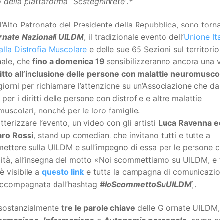
 della piattaforma “Sostegninrete”.*
l’Alto Patronato del Presidente della Repubblica, sono torn
rnate Nazionali UILDM
, il tradizionale evento dell’
Unione It
alla Distrofia Muscolare
e delle sue 65 Sezioni sul territorio
nale, che
fino a domenica 19
sensibilizzeranno ancora una 
ritto all’inclusione delle persone con malattie neuromuscol
giorni per richiamare l’attenzione su un’Associazione che da
 per i diritti delle persone con distrofie e altre malattie
uscolari, nonché per le loro famiglie.
tterizzare l’evento, un video con gli artisti
Luca Ravenna e
aro Rossi
, stand up comedian, che invitano tutti e tutte a
ettere sulla UILDM e sull’impegno di essa per le persone 
lità, all’insegna del motto «Noi scommettiamo su UILDM, e t
è visibile a
questo link
e tutta la campagna di comunicazi
accompagnata dall’hashtag
#IoScommettoSuUILDM
).
sostanzialmente
tre le parole chiave
delle Giornate UILDM,
ormazione
,
Informazione
e
Autonomia personale
, come sp